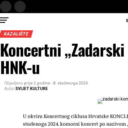
U
KAZALIŠTE
Koncertni „Zadarski
HNK-u
Objavljeno
prije 2 godine
-
8. studenoga 2024.
Autor
SVIJET KULTURE
U okviru Koncertnog ciklusa Hrvatske KONCI.HR
studenoga 2024. komorni koncert po nazivom 