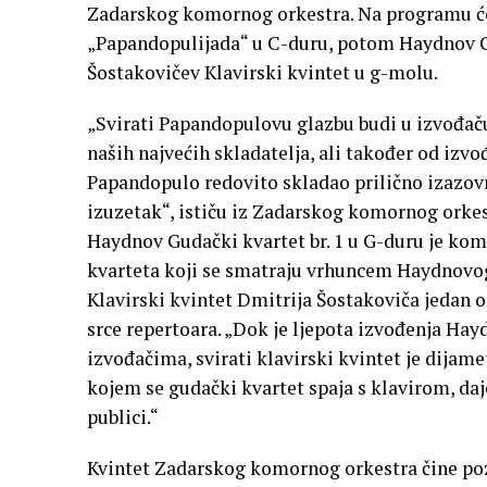
Zadarskog komornog orkestra. Na programu će 
„Papandopulijada“ u C-duru, potom Haydnov Gud
Šostakovičev Klavirski kvintet u g-molu.
„Svirati Papandopulovu glazbu budi u izvođaču
naših najvećih skladatelja, ali također od izvo
Papandopulo redovito skladao prilično izazovn
izuzetak“, ističu iz Zadarskog komornog orkes
Haydnov Gudački kvartet br. 1 u G-duru je komp
kvarteta koji se smatraju vrhuncem Haydnovog 
Klavirski kvintet Dmitrija Šostakoviča jedan o
srce repertoara. „Dok je ljepota izvođenja Ha
izvođačima, svirati klavirski kvintet je dijame
kojem se gudački kvartet spaja s klavirom, d
publici.“
Kvintet Zadarskog komornog orkestra čine pozna