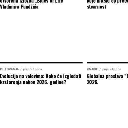
otvorena izložba „Blues of Life“
koje mitski ep pretv
Vladimira Pandžića
stvarnost
PUTOVANJA
prije 2 tjedna
KNJIGE
prije 2 tjedna
Evolucija na valovima: Kako će izgledati
Globalna proslava 
krstarenja nakon 2026. godine?
2026.