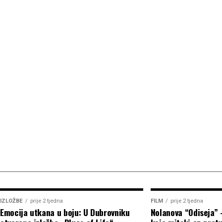
IZLOŽBE
prije 2 tjedna
FILM
prije 2 tjedna
Emocija utkana u boju: U Dubrovniku
Nolanova “Odiseja” 