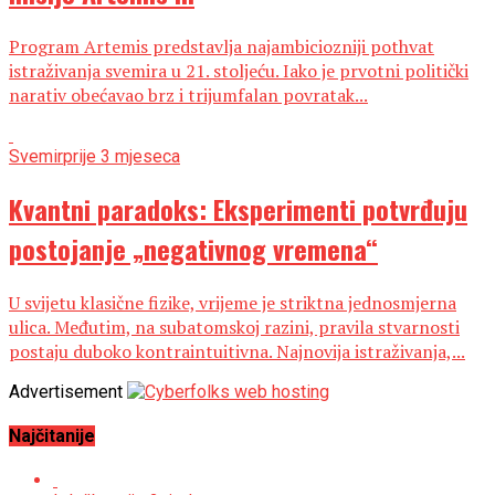
Program Artemis predstavlja najambiciozniji pothvat
istraživanja svemira u 21. stoljeću. Iako je prvotni politički
narativ obećavao brz i trijumfalan povratak...
Svemir
prije 3 mjeseca
Kvantni paradoks: Eksperimenti potvrđuju
postojanje „negativnog vremena“
U svijetu klasične fizike, vrijeme je striktna jednosmjerna
ulica. Međutim, na subatomskoj razini, pravila stvarnosti
postaju duboko kontraintuitivna. Najnovija istraživanja,...
Advertisement
Najčitanije