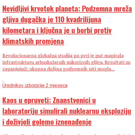
Nevidljivi krvotok planeta: Podzemna mreža
gljiva dugačka je 110 kvadrilijuna
kilometara i ključna je u borbi protiv
klimatskih promjena
Revolucionarna globalna studija po prvi je put mapirala
infrastrukturu arbuskularnih mikoriznih gljiva. Rezultati su
zapanjujući: ukupna duljina podzemnih niti mogla...
Urednikov izbor
prije 2 mjeseca
Kaos u epruveti: Znanstvenici u
laboratoriju simulirali nuklearnu eksploziju
i doživjeli golemo iznenađenje