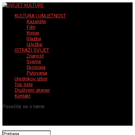
KULTURA I UMJETNOST
Kazalište
Film
Knjige
Glazba
Izložbe
ISTRAŽI SVIJET
Znanost
Svemir
Ekologija
Putovanja
Urednikov izbor
Top liste
Društveni skener
Kontakt
Povežite se s nama