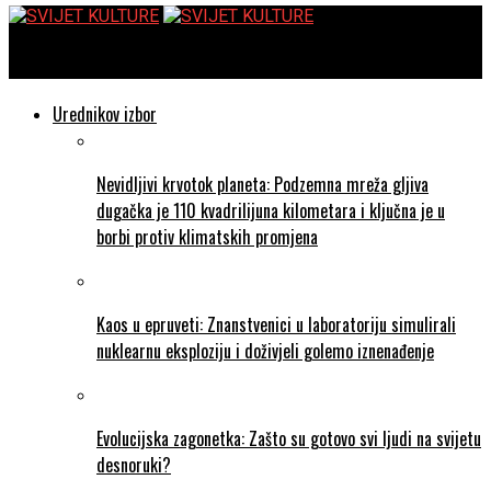
SVIJET KULTURE
Urednikov izbor
Nevidljivi krvotok planeta: Podzemna mreža gljiva
dugačka je 110 kvadrilijuna kilometara i ključna je u
borbi protiv klimatskih promjena
Kaos u epruveti: Znanstvenici u laboratoriju simulirali
nuklearnu eksploziju i doživjeli golemo iznenađenje
Evolucijska zagonetka: Zašto su gotovo svi ljudi na svijetu
desnoruki?