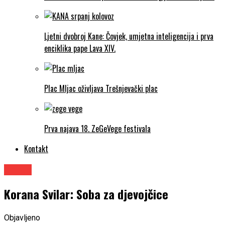
Ljetni dvobroj Kane: Čovjek, umjetna inteligencija i prva
enciklika pape Lava XIV.
Plac Mljac oživljava Trešnjevački plac
Prva najava 18. ZeGeVege festivala
Kontakt
Knjige
Korana Svilar: Soba za djevojčice
Objavljeno