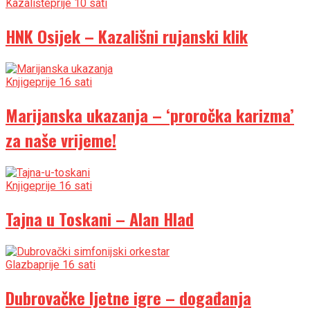
Kazalište
prije 10 sati
HNK Osijek – Kazališni rujanski klik
Knjige
prije 16 sati
Marijanska ukazanja – ‘proročka karizma’
za naše vrijeme!
Knjige
prije 16 sati
Tajna u Toskani – Alan Hlad
Glazba
prije 16 sati
Dubrovačke ljetne igre – događanja