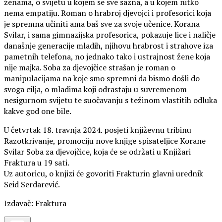
ženama, o svijetu u kojem se sve sazna, a u kojem nitko
nema empatiju. Roman o hrabroj djevojci i profesorici koja
je spremna učiniti ama baš sve za svoje učenice. Korana
Svilar, i sama gimnazijska profesorica, pokazuje lice i naličje
današnje generacije mladih, nji­hovu hrabrost i strahove iza
pametnih telefona, no jednako tako i ustrajnost žene koja
nije majka. Soba za djevojčice strašan je roman o
manipulacijama na koje smo spremni da bismo došli do
svoga cilja, o mladima koji odrastaju u suvremenom
nesigurnom svijetu te suočavanju s težinom vlastitih odluka
kakve god one bile.
U četvrtak 18. travnja 2024. posjeti književnu tribinu
Razotkrivanje, promociju nove knjige spisateljice Korane
Svilar Soba za djevojčice, koja će se održati u Knjižari
Fraktura u 19 sati.
Uz autoricu, o knjizi će govoriti Frakturin glavni urednik
Seid Serdarević.
Izdavač: Fraktura