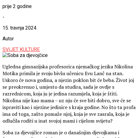
prije 2 godine
-
15. travnja 2024.
Autor
SVIJET KULTURE
Ugledna gimnazijska profesorica njemačkog jezika Nikolina
Motika primila je svoju bivšu učenicu Evu Lanč na stan.
Uskoro će nova godina, a njezin poklon bit će beba. Život joj
se preokrenuo i, umjesto da studira, sada je ovdje s
razrednicom, koja ju je jedina razumjela, koja je štiti.
Nikolina nije kao mama – uz nju će sve biti dobro, sve će se
ispraviti kao i njezine jedinice s kraja godine. No što ta profa
ima od toga, zašto pomaže njoj, koja je sve zasrala, koja je
odlučila roditi u inat svojoj mami i cijelom svijetu?
Soba za djevojčice roman je o današnjim djevojkama i