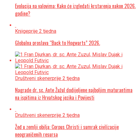
Evolucija na valovima: Kako će izgledati krstarenja nakon 2026.
godine?
Knjige
prije 2 tjedna
Globalna proslava “Back to Hogwarts” 2026.
Društveni skener
prije 2 tjedna
Nagrade dr. sc. Ante Žužul dodijeljene najboljim maturantima
na ispitima iz Hrvatskog jezika i Povijesti
Društveni skener
prije 2 tjedna
Žeđ u zemlji obilja: Corpus Christi i sumrak civilizacije
neograničenih resursa