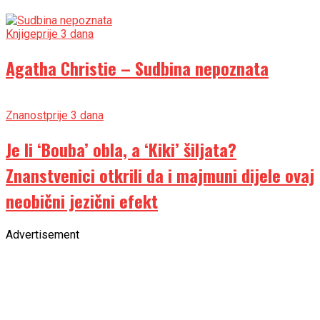
Knjige
prije 3 dana
Agatha Christie – Sudbina nepoznata
Znanost
prije 3 dana
Je li ‘Bouba’ obla, a ‘Kiki’ šiljata?
Znanstvenici otkrili da i majmuni dijele ovaj
neobični jezični efekt
Advertisement