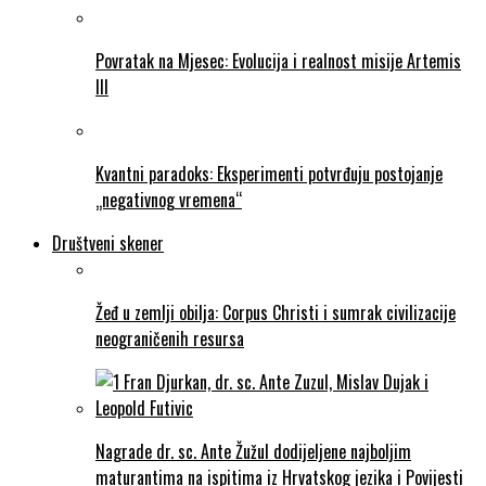
Povratak na Mjesec: Evolucija i realnost misije Artemis
III
Kvantni paradoks: Eksperimenti potvrđuju postojanje
„negativnog vremena“
Društveni skener
Žeđ u zemlji obilja: Corpus Christi i sumrak civilizacije
neograničenih resursa
Nagrade dr. sc. Ante Žužul dodijeljene najboljim
maturantima na ispitima iz Hrvatskog jezika i Povijesti