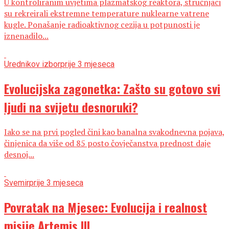
U kontroliranim uvjetima plazmatskog reaktora, stručnjaci
su rekreirali ekstremne temperature nuklearne vatrene
kugle. Ponašanje radioaktivnog cezija u potpunosti je
iznenadilo...
Urednikov izbor
prije 3 mjeseca
Evolucijska zagonetka: Zašto su gotovo svi
ljudi na svijetu desnoruki?
Iako se na prvi pogled čini kao banalna svakodnevna pojava,
činjenica da više od 85 posto čovječanstva prednost daje
desnoj...
Svemir
prije 3 mjeseca
Povratak na Mjesec: Evolucija i realnost
misije Artemis III