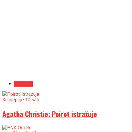
Najnovije
Knjige
prije 10 sati
Agatha Christie: Poirot istražuje