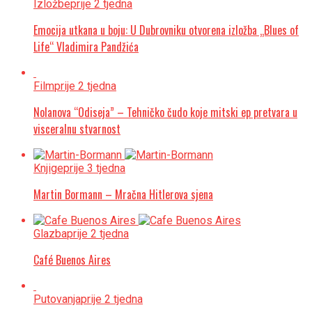
Izložbe
prije 2 tjedna
Emocija utkana u boju: U Dubrovniku otvorena izložba „Blues of
Life“ Vladimira Pandžića
Film
prije 2 tjedna
Nolanova “Odiseja” – Tehničko čudo koje mitski ep pretvara u
visceralnu stvarnost
Knjige
prije 3 tjedna
Martin Bormann – Mračna Hitlerova sjena
Glazba
prije 2 tjedna
Café Buenos Aires
Putovanja
prije 2 tjedna