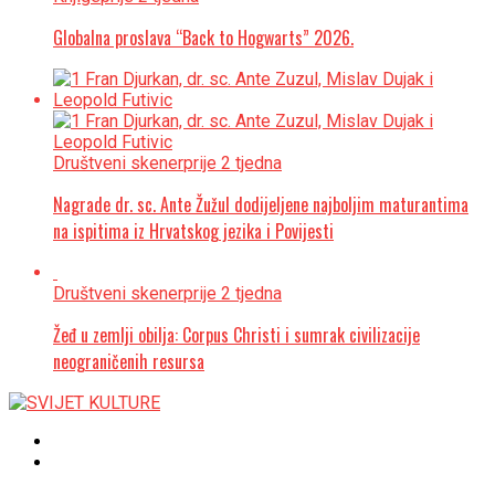
Globalna proslava “Back to Hogwarts” 2026.
Društveni skener
prije 2 tjedna
Nagrade dr. sc. Ante Žužul dodijeljene najboljim maturantima
na ispitima iz Hrvatskog jezika i Povijesti
Društveni skener
prije 2 tjedna
Žeđ u zemlji obilja: Corpus Christi i sumrak civilizacije
neograničenih resursa