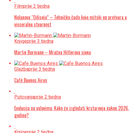
Film
prije 2 tjedna
Nolanova “Odiseja” – Tehničko čudo koje mitski ep pretvara u
visceralnu stvarnost
Knjige
prije 3 tjedna
Martin Bormann – Mračna Hitlerova sjena
Glazba
prije 3 tjedna
Café Buenos Aires
Putovanja
prije 2 tjedna
Evolucija na valovima: Kako će izgledati krstarenja nakon 2026.
godine?
Knjige
prije 2 tjedna