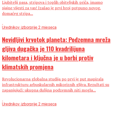
Ljubitelji pasa, stripova i toplih obiteljskih priča, imamo
sjajne vijesti za vas! Izašao je prvi broj potpuno novog,
domaćeg stripa...
Urednikov izbor
prije 2 mjeseca
Nevidljivi krvotok planeta: Podzemna mreža
gljiva dugačka je 110 kvadrilijuna
kilometara i ključna je u borbi protiv
klimatskih promjena
Revolucionarna globalna studija po prvi je put mapirala
infrastrukturu arbuskularnih mikoriznih gljiva. Rezultati su
zapanjujući: ukupna duljina podzemnih niti mogla...
Urednikov izbor
prije 2 mjeseca