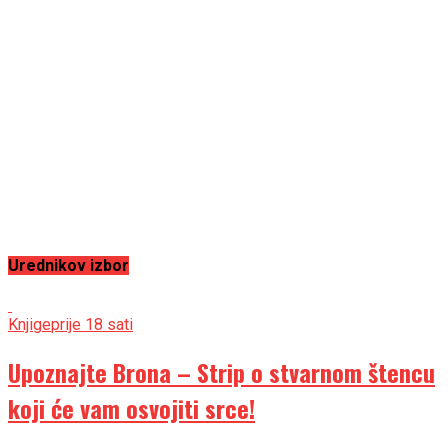
Urednikov izbor
Knjige
prije 18 sati
Upoznajte Brona – Strip o stvarnom štencu
koji će vam osvojiti srce!