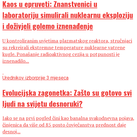
Kaos u epruveti: Znanstvenici u
laboratoriju simulirali nuklearnu eksploziju
i doživjeli golemo iznenađenje
U kontroliranim uvjetima plazmatskog reaktora, stručnjaci
su rekreirali ekstremne temperature nuklearne vatrene
kugle. Ponašanje radioaktivnog cezija u potpunosti je
iznenadilo...
Urednikov izbor
prije 3 mjeseca
Evolucijska zagonetka: Zašto su gotovo svi
ljudi na svijetu desnoruki?
Iako se na prvi pogled čini kao banalna svakodnevna pojava,
činjenica da više od 85 posto čovječanstva prednost daje
desnoj...