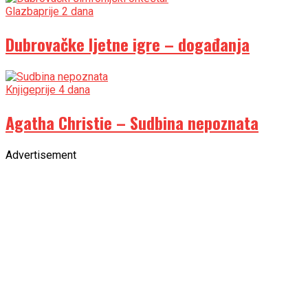
Glazba
prije 2 dana
Dubrovačke ljetne igre – događanja
Knjige
prije 4 dana
Agatha Christie – Sudbina nepoznata
Advertisement