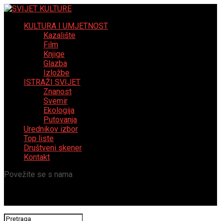
KULTURA I UMJETNOST
Kazalište
Film
Knjige
Glazba
Izložbe
ISTRAŽI SVIJET
Znanost
Svemir
Ekologija
Putovanja
Urednikov izbor
Top liste
Društveni skener
Kontakt
Povežite se s nama