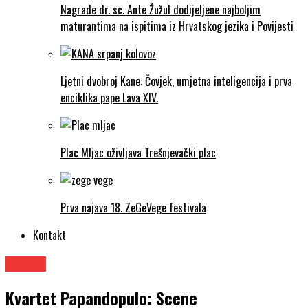
Nagrade dr. sc. Ante Žužul dodijeljene najboljim
maturantima na ispitima iz Hrvatskog jezika i Povijesti
Ljetni dvobroj Kane: Čovjek, umjetna inteligencija i prva
enciklika pape Lava XIV.
Plac Mljac oživljava Trešnjevački plac
Prva najava 18. ZeGeVege festivala
Kontakt
Glazba
Kvartet Papandopulo: Scene