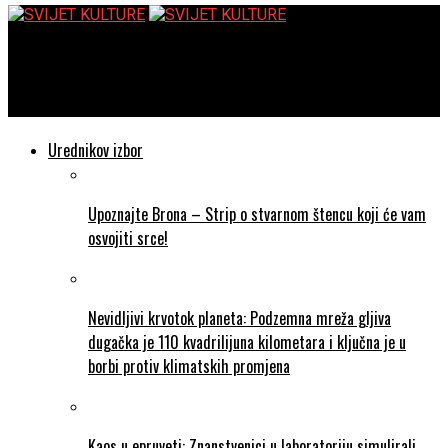
SVIJET KULTURE
Kvartet Papandopulo: Scene
Urednikov izbor
Upoznajte Brona – Strip o stvarnom štencu koji će vam
osvojiti srce!
Nevidljivi krvotok planeta: Podzemna mreža gljiva
dugačka je 110 kvadrilijuna kilometara i ključna je u
borbi protiv klimatskih promjena
Kaos u epruveti: Znanstvenici u laboratoriju simulirali