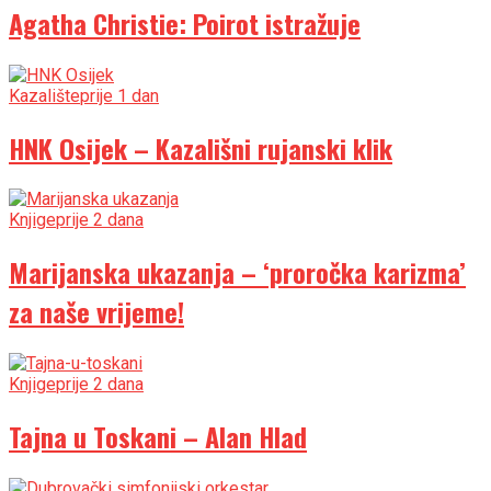
Agatha Christie: Poirot istražuje
Kazalište
prije 1 dan
HNK Osijek – Kazališni rujanski klik
Knjige
prije 2 dana
Marijanska ukazanja – ‘proročka karizma’
za naše vrijeme!
Knjige
prije 2 dana
Tajna u Toskani – Alan Hlad