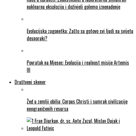
nuklearnu eksploziju i doživjeli golemo iznenađenje
Evolucijska zagonetka: Zašto su gotovo svi ljudi na svijetu
desnoruki?
Povratak na Mjesec: Evolucija i realnost misije Artemis
III
Društveni skener
Žeđ u zemlji obilja: Corpus Christi i sumrak civilizacije
neograničenih resursa