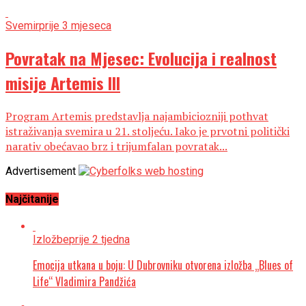
Svemir
prije 3 mjeseca
Povratak na Mjesec: Evolucija i realnost
misije Artemis III
Program Artemis predstavlja najambiciozniji pothvat
istraživanja svemira u 21. stoljeću. Iako je prvotni politički
narativ obećavao brz i trijumfalan povratak...
Advertisement
Najčitanije
Izložbe
prije 2 tjedna
Emocija utkana u boju: U Dubrovniku otvorena izložba „Blues of
Life“ Vladimira Pandžića