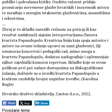
publike i pohvalama kritike. Osobitu važnost pridaju
promicanju suvremene glazbe hrvatskih i inozemnih autora
te surađuju s mnogim istaknutim glazbenicima, ansamblima
i orkestrima.
…
Zbroj je to skladbi nastalih većinom na poticaj ili kao
rezultat nadahnućā sjajnim interpretacijama članova
kvarteta Papandopulo. Kreativna linija koja spaja autorice i
autore na ovome izdanju upravo su sami glazbenici, čiji
neumoran koncertni i pedagoški rad, mimo onoga u
kvartetu Papandopulo, dodatno nadograđuje i oplemenjuje
njihov zajednički komorni repertoar. Skladbe koje se ovom
prilikom prvi put nalaze dostupnima na diskografskome
izdanju, doživjele su u izvedbi kvarteta Papandopulo u
kratkom razdoblju brojne uspješne izvedbe. (Karolina
Rugle)
Hrvatsko društvo skladatelja, Cantus d.o.o., 2022.
Post
Share
Share
Povezane teme: