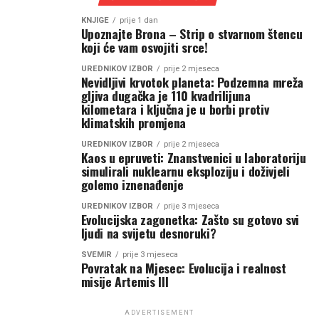
KNJIGE
prije 1 dan
Upoznajte Brona – Strip o stvarnom štencu
koji će vam osvojiti srce!
UREDNIKOV IZBOR
prije 2 mjeseca
Nevidljivi krvotok planeta: Podzemna mreža
gljiva dugačka je 110 kvadrilijuna
kilometara i ključna je u borbi protiv
klimatskih promjena
UREDNIKOV IZBOR
prije 2 mjeseca
Kaos u epruveti: Znanstvenici u laboratoriju
simulirali nuklearnu eksploziju i doživjeli
golemo iznenađenje
UREDNIKOV IZBOR
prije 3 mjeseca
Evolucijska zagonetka: Zašto su gotovo svi
ljudi na svijetu desnoruki?
SVEMIR
prije 3 mjeseca
Povratak na Mjesec: Evolucija i realnost
misije Artemis III
ADVERTISEMENT