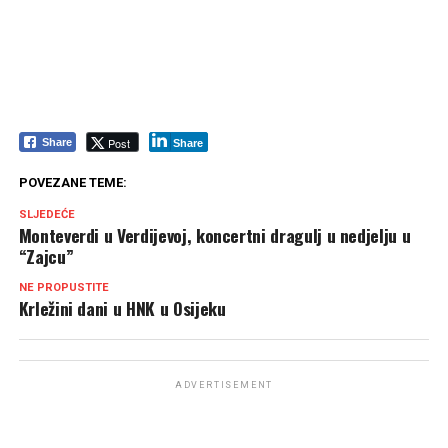
Post
Share
Share
POVEZANE TEME:
SLJEDEĆE
Monteverdi u Verdijevoj, koncertni dragulj u nedjelju u
“Zajcu”
NE PROPUSTITE
Krležini dani u HNK u Osijeku
ADVERTISEMENT