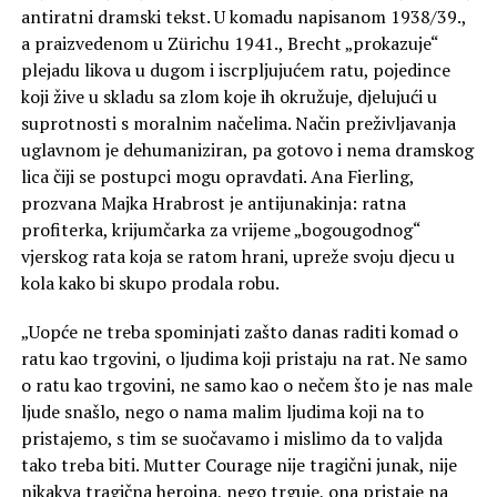
antiratni dramski tekst. U komadu napisanom 1938/39.,
a praizvedenom u Zürichu 1941., Brecht „prokazuje“
plejadu likova u dugom i iscrpljujućem ratu, pojedince
koji žive u skladu sa zlom koje ih okružuje, djelujući u
suprotnosti s moralnim načelima. Način preživljavanja
uglavnom je dehumaniziran, pa gotovo i nema dramskog
lica čiji se postupci mogu opravdati. Ana Fierling,
prozvana Majka Hrabrost je antijunakinja: ratna
profiterka, krijumčarka za vrijeme „bogougodnog“
vjerskog rata koja se ratom hrani, upreže svoju djecu u
kola kako bi skupo prodala robu.
„Uopće ne treba spominjati zašto danas raditi komad o
ratu kao trgovini, o ljudima koji pristaju na rat. Ne samo
o ratu kao trgovini, ne samo kao o nečem što je nas male
ljude snašlo, nego o nama malim ljudima koji na to
pristajemo, s tim se suočavamo i mislimo da to valjda
tako treba biti. Mutter Courage nije tragični junak, nije
nikakva tragična heroina, nego trguje, ona pristaje na