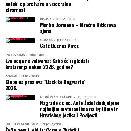
mitski ep pretvara u visceralnu
stvarnost
KNJIGE
prije 3 tjedna
Martin Bormann – Mračna Hitlerova
sjena
GLAZBA
prije 3 tjedna
Café Buenos Aires
PUTOVANJA
prije 2 tjedna
Evolucija na valovima: Kako će izgledati
krstarenja nakon 2026. godine?
KNJIGE
prije 2 tjedna
Globalna proslava “Back to Hogwarts”
2026.
DRUŠTVENI SKENER
prije 2 tjedna
Nagrade dr. sc. Ante Žužul dodijeljene
najboljim maturantima na ispitima iz
Hrvatskog jezika i Povijesti
DRUŠTVENI SKENER
prije 2 tjedna
Žeđ u zemlji obilja: Corpus Christi i