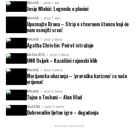
KNJIGE
prije 1 sat
Josip Mlakić: Legenda o planini
KNJIGE
prije 1 dan
Upoznajte Brona – Strip o stvarnom štencu koji će
vam osvojiti srce!
KNJIGE
prije 2 dana
Agatha Christie: Poirot istražuje
KAZALIŠTE
prije 2 dana
HNK Osijek – Kazališni rujanski klik
KNJIGE
prije 2 dana
Marijanska ukazanja – ‘proročka karizma’ za naše
vrijeme!
KNJIGE
prije 2 dana
Tajna u Toskani – Alan Hlad
GLAZBA
prije 2 dana
Dubrovačke ljetne igre – događanja
ADVERTISEMENT