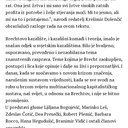
rat. Ona jest žrtva i mi smo svi žrtve visokih ratnih
profita iz potrebe i želje stjecanja moći. Mi to jesmo, ali
mi na to i pristajemo.“, navodi redatelj Krešimir Dolenčić
obrazlažući razloge rada na ovom tekstu.
Brechtovo kazalište, i kazališni komadi i teorija, imalo je
snažan odjek u svjetskim kazalištima. Bilo je hvaljeno,
osporavano, prevođeno i nezaobilazna tema
znanstvenih rasprava. Teme kojima je Brecht zaokupljen,
postupci i lica koje opisuje i dalje su živi i prepoznatljivi. I
danas, kada se suočavamo s novom krizom značenja,
narušenim sustavom vrijednosti, kada se sve svodi na
robu u brzom svijetu multinacionalnog kapitalističkog
sustava, naš svijet, u odnosu na Brechtov, i nije se bitno
promijenio.
U predstavi glume Ljiljana Bogojević, Marinko Leš,
Zdeslav Čotić, Dea Presečki, Robert Plemić, Barbara
Rocco, Hana Hegudušić, Branimir Vidić i ostali članovi
ansambla.