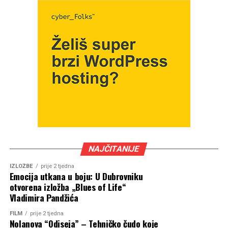
NAJČITANIJE
IZLOŽBE
prije 2 tjedna
Emocija utkana u boju: U Dubrovniku
otvorena izložba „Blues of Life“
Vladimira Pandžića
FILM
prije 2 tjedna
Nolanova “Odiseja” – Tehničko čudo koje