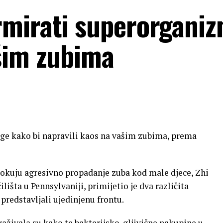
rmirati superorgani
šim zubima
nage kako bi napravili kaos na vašim zubima, prema
rokuju agresivno propadanje zuba kod male djece, Zhi
lišta u Pennsylvaniji, primijetio je dva različita
redstavljali ujedinjenu frontu.
traživala su kako te bakterijsko-gljivične nakupine u