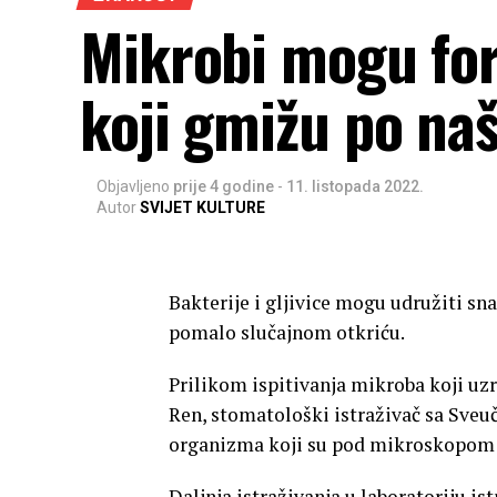
Mikrobi mogu fo
koji gmižu po na
Objavljeno
prije 4 godine
-
11. listopada 2022.
Autor
SVIJET KULTURE
Bakterije i gljivice mogu udružiti s
pomalo slučajnom otkriću.
Prilikom ispitivanja mikroba koji uz
Ren, stomatološki istraživač sa Sveuči
organizma koji su pod mikroskopom p
Daljnja istraživanja u laboratoriju is