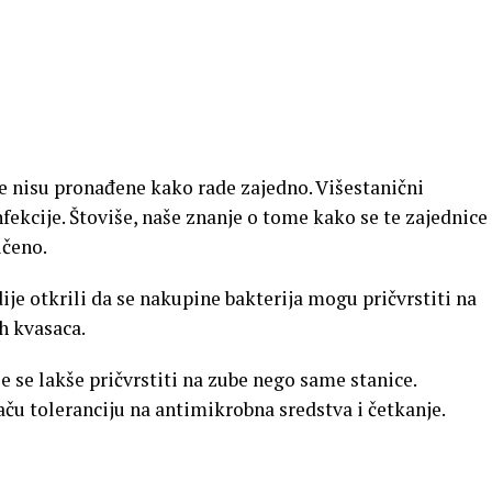
ije nisu pronađene kako rade zajedno. Višestanični
ekcije. Štoviše, naše znanje o tome kako se te zajednice
ičeno.
ije otkrili da se nakupine bakterija mogu pričvrstiti na
ih kvasaca.
 se lakše pričvrstiti na zube nego same stanice.
ču toleranciju na antimikrobna sredstva i četkanje.