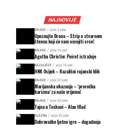
NAJNOVIJE
KNJIGE
prije 2 sata
Upoznajte Brona – Strip o stvarnom
štencu koji će vam osvojiti srce!
KNJIGE
prije 16 sati
Agatha Christie: Poirot istražuje
KAZALIŠTE
prije 16 sati
HNK Osijek – Kazališni rujanski klik
KNJIGE
prije 22 sata
Marijanska ukazanja – ‘proročka
karizma’ za naše vrijeme!
KNJIGE
prije 22 sata
Tajna u Toskani – Alan Hlad
GLAZBA
prije 22 sata
Dubrovačke ljetne igre – događanja