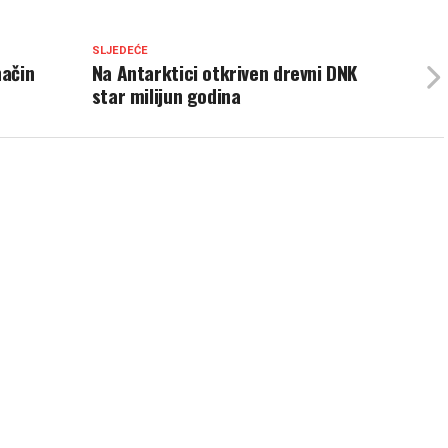
SLJEDEĆE
način
Na Antarktici otkriven drevni DNK
star milijun godina