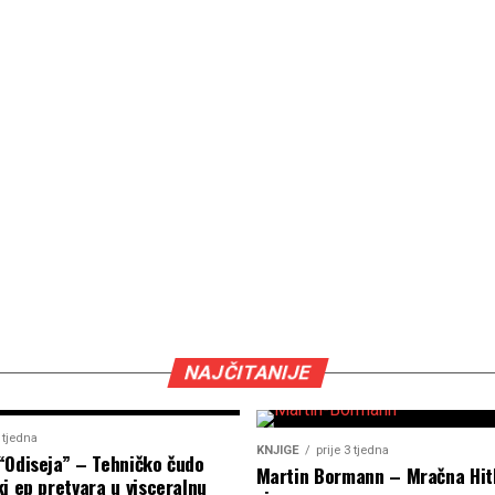
NAJČITANIJE
2 tjedna
KNJIGE
prije 3 tjedna
“Odiseja” – Tehničko čudo
Martin Bormann – Mračna Hit
i ep pretvara u visceralnu