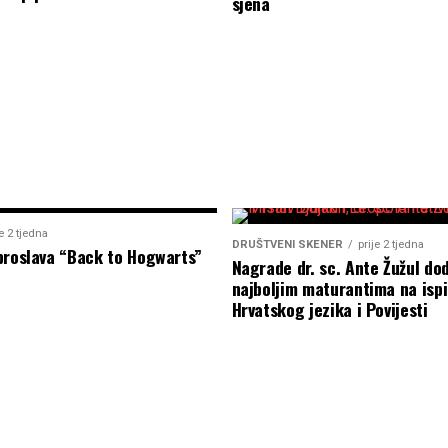
sjena
je 2 tjedna
DRUŠTVENI SKENER
prije 2 tjedna
proslava “Back to Hogwarts”
Nagrade dr. sc. Ante Žužul dod
najboljim maturantima na ispi
Hrvatskog jezika i Povijesti