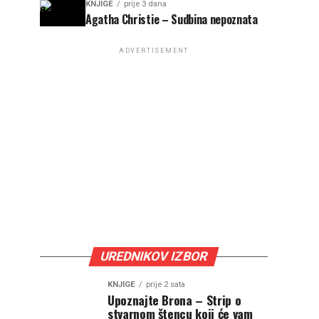
KNJIGE
prije 3 dana
Agatha Christie – Sudbina nepoznata
ADVERTISEMENT
UREDNIKOV IZBOR
KNJIGE
prije 2 sata
Upoznajte Brona – Strip o
stvarnom štencu koji će vam