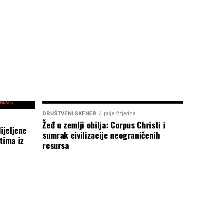
DRUŠTVENI SKENER
prije 2 tjedna
Žeđ u zemlji obilja: Corpus Christi i
ijeljene
sumrak civilizacije neograničenih
tima iz
resursa