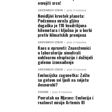
osvojiti srce!
UREDNIKOV IZBOR
prije 2 mjeseca
Nevidljivi krvotok planeta:
Podzemna mreža gljiva
dugačka je 110 kvadrilijuna
kilometara i ključna je u borbi
protiv klimatskih promjena
UREDNIKOV IZBOR
prije 2 mjeseca
Kaos u epruveti: Znanstvenici
u laboratoriju simulirali
nuklearnu eksploziju i doživjeli
golemo iznenađenje
UREDNIKOV IZBOR
prije 3 mjeseca
Evolucijska zagonetka: Zašto
su gotovo svi ljudi na svijetu
desnoruki?
SVEMIR
prije 3 mjeseca
Povratak na Mjesec: Evolucija i
realnost misije Artemis III