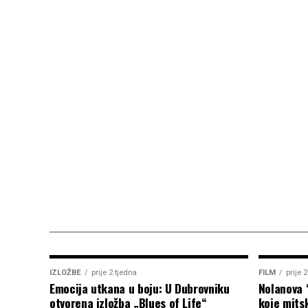
IZLOŽBE
prije 2 tjedna
FILM
prije 
Emocija utkana u boju: U Dubrovniku
Nolanova 
otvorena izložba „Blues of Life“
koje mitsk