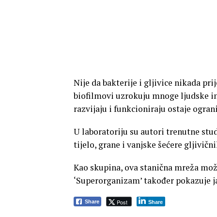
Nije da bakterije i gljivice nikada pr
biofilmovi uzrokuju mnoge ljudske inf
razvijaju i funkcioniraju ostaje ogran
U laboratoriju su autori trenutne stud
tijelo, grane i vanjske šećere gljivičn
Kao skupina, ova stanična mreža može
‘Superorganizam’ također pokazuje ja
Post
Share
Share