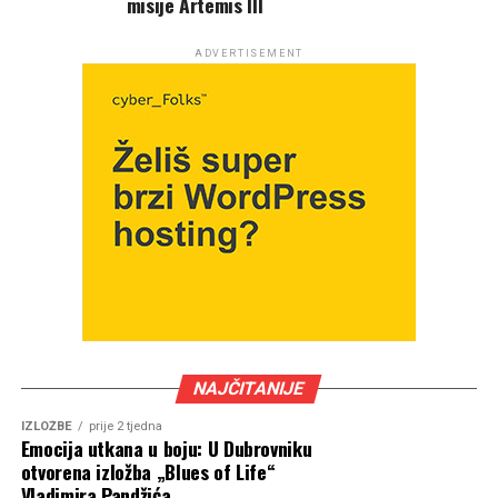
misije Artemis III
ADVERTISEMENT
NAJČITANIJE
IZLOŽBE
prije 2 tjedna
Emocija utkana u boju: U Dubrovniku
otvorena izložba „Blues of Life“
Vladimira Pandžića