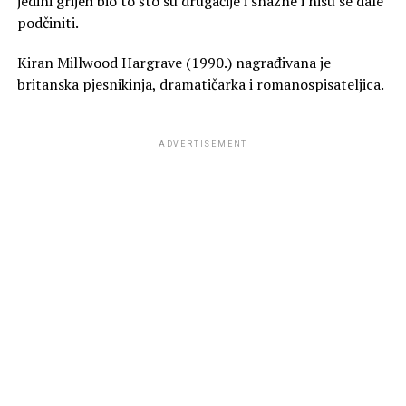
jedini grijeh bio to što su drugačije i snažne i nisu se dale
podčiniti.
Kiran Millwood Hargrave (1990.) nagrađivana je
britanska pjesnikinja, dramatičarka i romanospisateljica.
ADVERTISEMENT