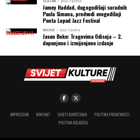
GLAZBA
prije 3 tjedna
Jamey Haddad, dugogodišnji suradnik
Paula Simona, predvodi ovogodišnji
Ponta Lopud Jazz Festival
KNJIGE
prije 2 tjedna
Jasen Boko: Tragovima Odiseja – 2.
dopunjeno i izmijenjeno izdanje
IMPRESSUM
KONTAKT
UVJETI KORIŠTENJA
POLITIKA PRIVATNOSTI
POLITIKA KOLAČIĆA