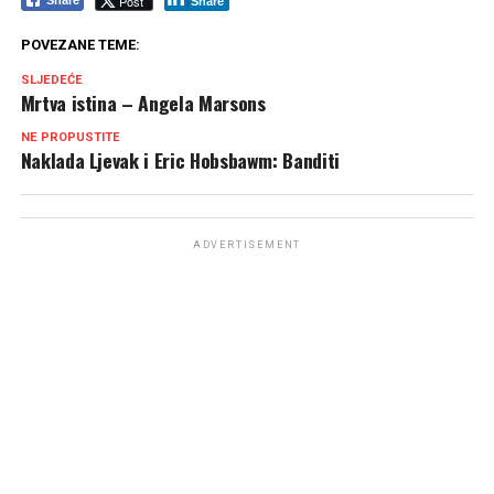
Post
Share
Share
POVEZANE TEME:
SLJEDEĆE
Mrtva istina – Angela Marsons
NE PROPUSTITE
Naklada Ljevak i Eric Hobsbawm: Banditi
ADVERTISEMENT