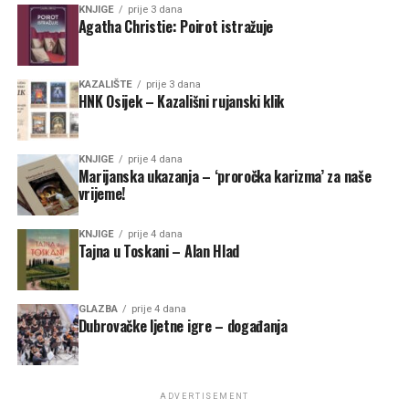
KNJIGE
prije 3 dana
Agatha Christie: Poirot istražuje
KAZALIŠTE
prije 3 dana
HNK Osijek – Kazališni rujanski klik
KNJIGE
prije 4 dana
Marijanska ukazanja – ‘proročka karizma’ za naše
vrijeme!
KNJIGE
prije 4 dana
Tajna u Toskani – Alan Hlad
GLAZBA
prije 4 dana
Dubrovačke ljetne igre – događanja
ADVERTISEMENT