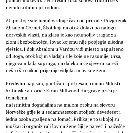
pomoći muževa štaviti tešku kožu sobova i boriti se s
nemilosrdnom prirodom.
Ali postoje sile nemilosrdnije čak i od prirode. Povjerenik
Absalom Cornet, Škot koji na otok dolazi po nalogu
norveških vlasti, na glasu je kao neumoljiv tragač za
zlom i bezbožnošću, lovac kojemu nije pobjegla nijedna
vještica. I dok Absalom u Vardøu vidi mjesto napušteno
od Boga, otok kojim vladaju sile koje ne razumije, Ursa,
njegova mlada supruga, na dalekom će sjeveru zateći
nešto što nikad prije nije vidjela: neovisne žene.
Predivno napisan, poetičan i potresan, roman Milosti
britanske autorice Kiran Millwood Hargrave priča je
temeljena
na istinitim događajima na malom otoku na sjeveru
Norveške gdje je u sedamnaestom stoljeću devedeset i
jedna osoba spaljena na lomači. Prilika je to u kojoj su
muškarci organizirali lov na žene čiji je najveći i najčešće