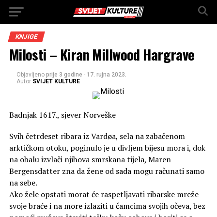
KNJIGE
Milosti – Kiran Millwood Hargrave
Objavljeno
prije 3 godine
-
17. rujna 2023.
Autor
SVIJET KULTURE
Badnjak 1617., sjever Norveške
Svih četrdeset ribara iz Vardøa, sela na zabačenom
arktičkom otoku, poginulo je u divljem bijesu mora i, dok
na obalu izvlači njihova smrskana tijela, Maren
Bergensdatter zna da žene od sada mogu računati samo
na sebe.
Ako žele opstati morat će raspetljavati ribarske mreže
svoje braće i na more izlaziti u čamcima svojih očeva, bez