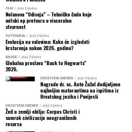
FILM
prije 2 tjedna
Nolanova “Odiseja” – Tehničko čudo koje
mitski ep pretvara u visceralnu
stvarnost
PUTOVANJA
prije 2 tjedna
Evolucija na valovima: Kako će izgledati
krstarenja nakon 2026. godine?
KNJIGE
prije 2 tjedna
Globalna proslava “Back to Hogwarts”
2026.
DRUŠTVENI SKENER
prije 3 tjedna
Nagrade dr. sc. Ante Žužul dodijeljene
najboljim maturantima na ispitima iz
Hrvatskog jezika i Povijesti
DRUŠTVENI SKENER
prije 2 tjedna
Žeđ u zemlji obilja: Corpus Christi i
sumrak civilizacije neograničenih
resursa