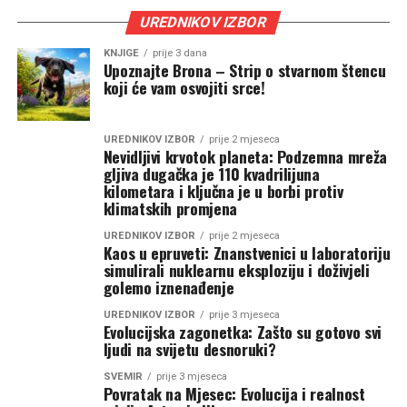
UREDNIKOV IZBOR
KNJIGE
prije 3 dana
Upoznajte Brona – Strip o stvarnom štencu
koji će vam osvojiti srce!
UREDNIKOV IZBOR
prije 2 mjeseca
Nevidljivi krvotok planeta: Podzemna mreža
gljiva dugačka je 110 kvadrilijuna
kilometara i ključna je u borbi protiv
klimatskih promjena
UREDNIKOV IZBOR
prije 2 mjeseca
Kaos u epruveti: Znanstvenici u laboratoriju
simulirali nuklearnu eksploziju i doživjeli
golemo iznenađenje
UREDNIKOV IZBOR
prije 3 mjeseca
Evolucijska zagonetka: Zašto su gotovo svi
ljudi na svijetu desnoruki?
SVEMIR
prije 3 mjeseca
Povratak na Mjesec: Evolucija i realnost