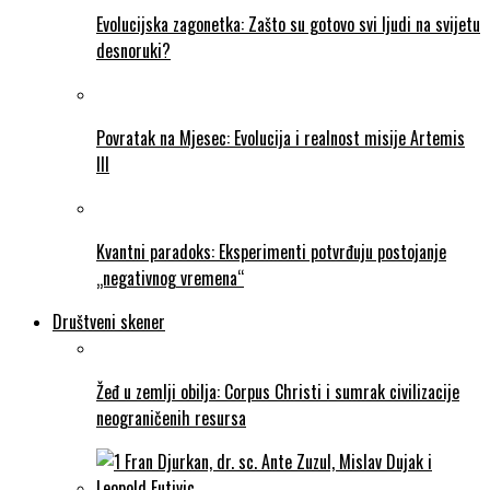
Evolucijska zagonetka: Zašto su gotovo svi ljudi na svijetu
desnoruki?
Povratak na Mjesec: Evolucija i realnost misije Artemis
III
Kvantni paradoks: Eksperimenti potvrđuju postojanje
„negativnog vremena“
Društveni skener
Žeđ u zemlji obilja: Corpus Christi i sumrak civilizacije
neograničenih resursa