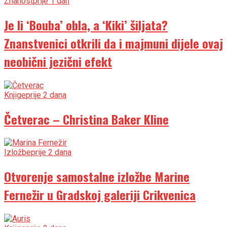
Znanost
prije 1 dan
Je li ‘Bouba’ obla, a ‘Kiki’ šiljata?
Znanstvenici otkrili da i majmuni dijele ovaj
neobični jezični efekt
Knjige
prije 2 dana
Četverac – Christina Baker Kline
Izložbe
prije 2 dana
Otvorenje samostalne izložbe Marine
Fernežir u Gradskoj galeriji Crikvenica