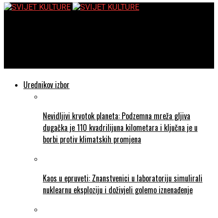
SVIJET KULTURE
Muzej antičkog stakla u Zadru Izložba „Staklo staroga vijeka iz
Muzeja Mimara“
Urednikov izbor
Nevidljivi krvotok planeta: Podzemna mreža gljiva
dugačka je 110 kvadrilijuna kilometara i ključna je u
borbi protiv klimatskih promjena
Kaos u epruveti: Znanstvenici u laboratoriju simulirali
nuklearnu eksploziju i doživjeli golemo iznenađenje