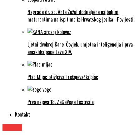
Nagrade dr. sc. Ante Žužul dodijeljene najboljim
maturantima na ispitima iz Hrvatskog jezika i Povijesti
Ljetni dvobroj Kane: Čovjek, umjetna inteligencija i prva
enciklika pape Lava XIV.
Plac Mljac oživljava Trešnjevački plac
Prva najava 18. ZeGeVege festivala
Kontakt
Izložbe