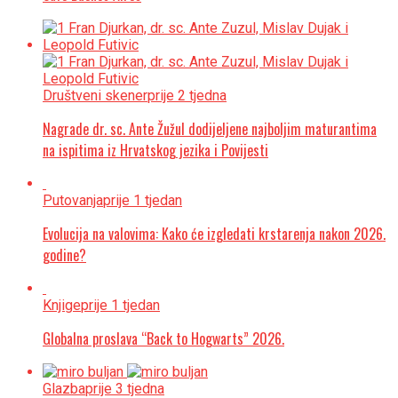
Društveni skener
prije 2 tjedna
Nagrade dr. sc. Ante Žužul dodijeljene najboljim maturantima
na ispitima iz Hrvatskog jezika i Povijesti
Putovanja
prije 1 tjedan
Evolucija na valovima: Kako će izgledati krstarenja nakon 2026.
godine?
Knjige
prije 1 tjedan
Globalna proslava “Back to Hogwarts” 2026.
Glazba
prije 3 tjedna