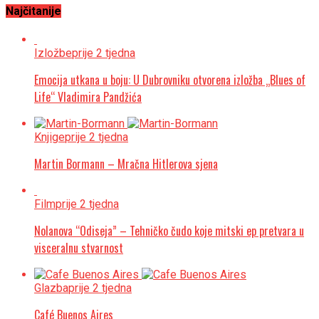
Najčitanije
Izložbe
prije 2 tjedna
Emocija utkana u boju: U Dubrovniku otvorena izložba „Blues of
Life“ Vladimira Pandžića
Knjige
prije 2 tjedna
Martin Bormann – Mračna Hitlerova sjena
Film
prije 2 tjedna
Nolanova “Odiseja” – Tehničko čudo koje mitski ep pretvara u
visceralnu stvarnost
Glazba
prije 2 tjedna
Café Buenos Aires