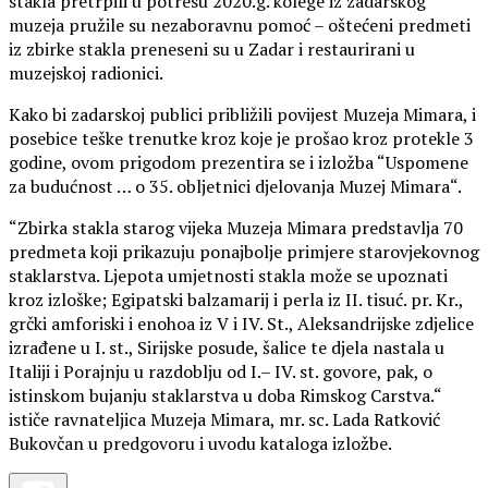
stakla pretrpili u potresu 2020.g. kolege iz zadarskog
muzeja pružile su nezaboravnu pomoć – oštećeni predmeti
iz zbirke stakla preneseni su u Zadar i restaurirani u
muzejskoj radionici.
Kako bi zadarskoj publici približili povijest Muzeja Mimara, i
posebice teške trenutke kroz koje je prošao kroz protekle 3
godine, ovom prigodom prezentira se i izložba “Uspomene
za budućnost … o 35. obljetnici djelovanja Muzej Mimara“.
“Zbirka stakla starog vijeka Muzeja Mimara predstavlja 70
predmeta koji prikazuju ponajbolje primjere starovjekovnog
staklarstva. Ljepota umjetnosti stakla može se upoznati
kroz izloške; Egipatski balzamarij i perla iz II. tisuć. pr. Kr.,
grčki amforiski i enohoa iz V i IV. St., Aleksandrijske zdjelice
izrađene u I. st., Sirijske posude, šalice te djela nastala u
Italiji i Porajnju u razdoblju od I.– IV. st. govore, pak, o
istinskom bujanju staklarstva u doba Rimskog Carstva.“
ističe ravnateljica Muzeja Mimara, mr. sc. Lada Ratković
Bukovčan u predgovoru i uvodu kataloga izložbe.