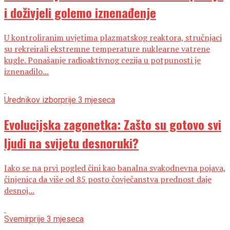
i doživjeli golemo iznenađenje
U kontroliranim uvjetima plazmatskog reaktora, stručnjaci
su rekreirali ekstremne temperature nuklearne vatrene
kugle. Ponašanje radioaktivnog cezija u potpunosti je
iznenadilo...
Urednikov izbor
prije 3 mjeseca
Evolucijska zagonetka: Zašto su gotovo svi
ljudi na svijetu desnoruki?
Iako se na prvi pogled čini kao banalna svakodnevna pojava,
činjenica da više od 85 posto čovječanstva prednost daje
desnoj...
Svemir
prije 3 mjeseca