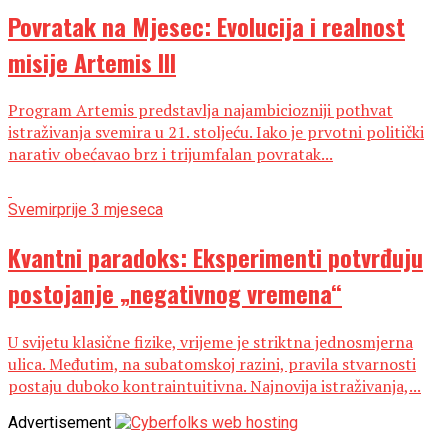
Povratak na Mjesec: Evolucija i realnost
misije Artemis III
Program Artemis predstavlja najambiciozniji pothvat
istraživanja svemira u 21. stoljeću. Iako je prvotni politički
narativ obećavao brz i trijumfalan povratak...
Svemir
prije 3 mjeseca
Kvantni paradoks: Eksperimenti potvrđuju
postojanje „negativnog vremena“
U svijetu klasične fizike, vrijeme je striktna jednosmjerna
ulica. Međutim, na subatomskoj razini, pravila stvarnosti
postaju duboko kontraintuitivna. Najnovija istraživanja,...
Advertisement