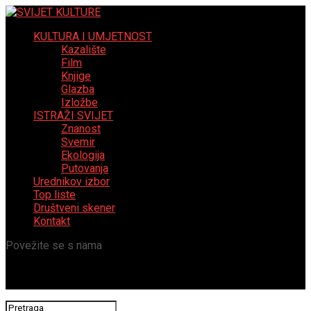
KULTURA I UMJETNOST
Kazalište
Film
Knjige
Glazba
Izložbe
ISTRAŽI SVIJET
Znanost
Svemir
Ekologija
Putovanja
Urednikov izbor
Top liste
Društveni skener
Kontakt
Povežite se s nama