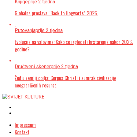
Knjige
prije 2 tjedna
Globalna proslava “Back to Hogwarts” 2026.
Putovanja
prije 2 tjedna
Evolucija na valovima: Kako će izgledati krstarenja nakon 2026.
godine?
Društveni skener
prije 2 tjedna
Žeđ u zemlji obilja: Corpus Christi i sumrak civilizacije
neograničenih resursa
Impressum
Kontakt