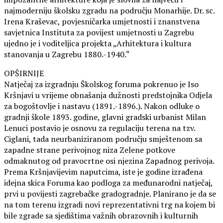
najmoderniju školsku zgradu na području Monarhije. Dr. sc.
Irena Kraševac, povjesničarka umjetnosti i znanstvena
savjetnica Instituta za povijest umjetnosti u Zagrebu
ujedno je i voditeljica projekta „Arhitektura i kultura
stanovanja u Zagrebu 1880.-1940.“
OPŠIRNIJE
Natječaj za izgradnju Školskog foruma pokrenuo je Iso
Kršnjavi u vrijeme obnašanja dužnosti predstojnika Odjela
za bogoštovlje i nastavu (1891.-1896.). Nakon odluke o
gradnji škole 1893. godine, glavni gradski urbanist Milan
Lenuci postavio je osnovu za regulaciju terena na tzv.
Ciglani, tada neurbaniziranom području smještenom sa
zapadne strane perivojnog niza Zelene potkove
odmaknutog od pravocrtne osi njezina Zapadnog perivoja.
Prema Kršnjavijevim naputcima, iste je godine izrađena
idejna skica Foruma kao podloga za međunarodni natječaj,
prvi u povijesti zagrebačke gradogradnje. Planirano je da se
na tom terenu izgradi novi reprezentativni trg na kojem bi
bile zgrade sa sjedištima važnih obrazovnih i kulturnih