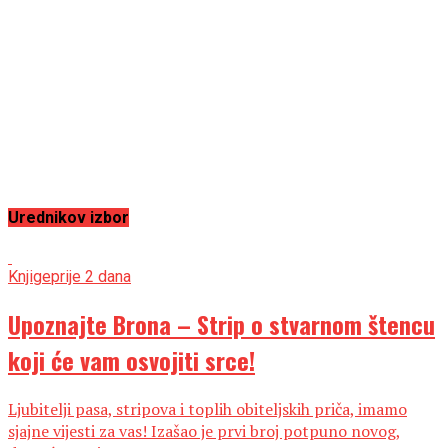
Urednikov izbor
Knjige
prije 2 dana
Upoznajte Brona – Strip o stvarnom štencu
koji će vam osvojiti srce!
Ljubitelji pasa, stripova i toplih obiteljskih priča, imamo
sjajne vijesti za vas! Izašao je prvi broj potpuno novog,