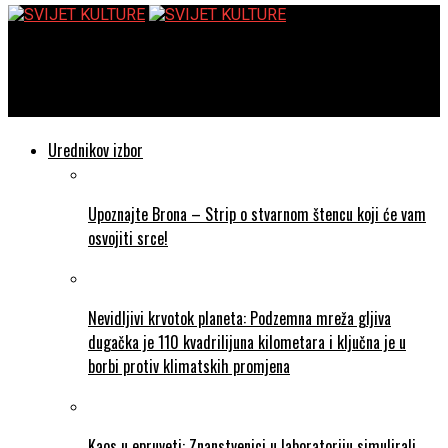
SVIJET KULTURE
Muzej Mimara izložba Obnova_predavanje dr.sc. Irene Krasevac
Urednikov izbor
Upoznajte Brona – Strip o stvarnom štencu koji će vam
osvojiti srce!
Nevidljivi krvotok planeta: Podzemna mreža gljiva
dugačka je 110 kvadrilijuna kilometara i ključna je u
borbi protiv klimatskih promjena
Kaos u epruveti: Znanstvenici u laboratoriju simulirali