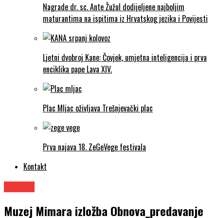
Nagrade dr. sc. Ante Žužul dodijeljene najboljim
maturantima na ispitima iz Hrvatskog jezika i Povijesti
Ljetni dvobroj Kane: Čovjek, umjetna inteligencija i prva
enciklika pape Lava XIV.
Plac Mljac oživljava Trešnjevački plac
Prva najava 18. ZeGeVege festivala
Kontakt
Izložbe
Muzej Mimara izložba Obnova_predavanje