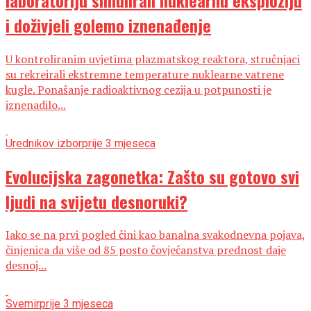
i doživjeli golemo iznenađenje
U kontroliranim uvjetima plazmatskog reaktora, stručnjaci
su rekreirali ekstremne temperature nuklearne vatrene
kugle. Ponašanje radioaktivnog cezija u potpunosti je
iznenadilo...
Urednikov izbor
prije 3 mjeseca
Evolucijska zagonetka: Zašto su gotovo svi
ljudi na svijetu desnoruki?
Iako se na prvi pogled čini kao banalna svakodnevna pojava,
činjenica da više od 85 posto čovječanstva prednost daje
desnoj...
Svemir
prije 3 mjeseca