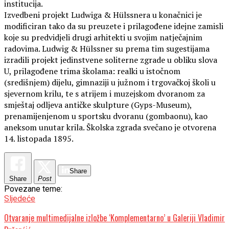
institucija.
Izvedbeni projekt Ludwiga & Hülssnera u konačnici je
modificiran tako da su preuzete i prilagođene idejne zamisli
koje su predvidjeli drugi arhitekti u svojim natječajnim
radovima. Ludwig & Hülssner su prema tim sugestijama
izradili projekt jedinstvene soliterne zgrade u obliku slova
U, prilagođene trima školama: realki u istočnom
(središnjem) dijelu, gimnaziji u južnom i trgovačkoj školi u
sjevernom krilu, te s atrijem i muzejskom dvoranom za
smještaj odljeva antičke skulpture (Gyps-Museum),
prenamijenjenom u sportsku dvoranu (gombaonu), kao
aneksom unutar krila. Školska zgrada svečano je otvorena
14. listopada 1895.
Share
Share
Post
Povezane teme:
Sljedeće
Otvaranje multimedijalne izložbe ‘Komplementarno’ u Galeriji Vladimir