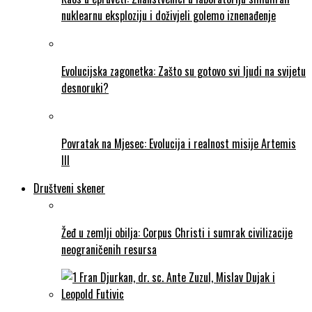
nuklearnu eksploziju i doživjeli golemo iznenađenje
Evolucijska zagonetka: Zašto su gotovo svi ljudi na svijetu
desnoruki?
Povratak na Mjesec: Evolucija i realnost misije Artemis
III
Društveni skener
Žeđ u zemlji obilja: Corpus Christi i sumrak civilizacije
neograničenih resursa