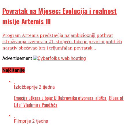
Povratak na Mjesec: Evolucija i realnost
misije Artemis III
Program Artemis predstavlja najambiciozniji pothvat
istraživanja svemira u 21. stoljeću. Iako je prvotni politički
narativ obećavao brz i trijumfalan povratak...
Advertisement
Najčitanije
Izložbe
prije 2 tjedna
Emocija utkana u boju: U Dubrovniku otvorena izložba „Blues of
Life“ Vladimira Pandžića
Film
prije 2 tjedna