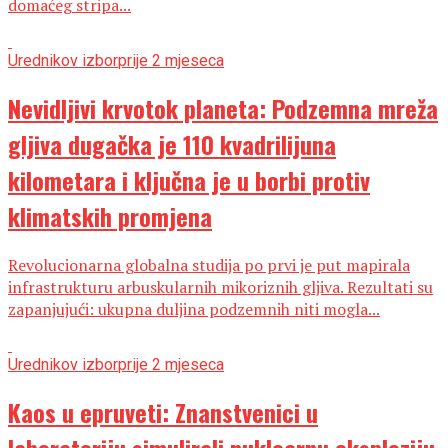
domaćeg stripa...
Urednikov izbor
prije 2 mjeseca
Nevidljivi krvotok planeta: Podzemna mreža
gljiva dugačka je 110 kvadrilijuna
kilometara i ključna je u borbi protiv
klimatskih promjena
Revolucionarna globalna studija po prvi je put mapirala
infrastrukturu arbuskularnih mikoriznih gljiva. Rezultati su
zapanjujući: ukupna duljina podzemnih niti mogla...
Urednikov izbor
prije 2 mjeseca
Kaos u epruveti: Znanstvenici u
laboratoriju simulirali nuklearnu eksploziju