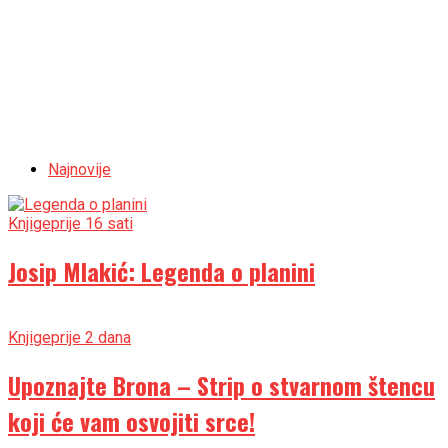
Najnovije
Knjige
prije 16 sati
Josip Mlakić: Legenda o planini
Knjige
prije 2 dana
Upoznajte Brona – Strip o stvarnom štencu
koji će vam osvojiti srce!