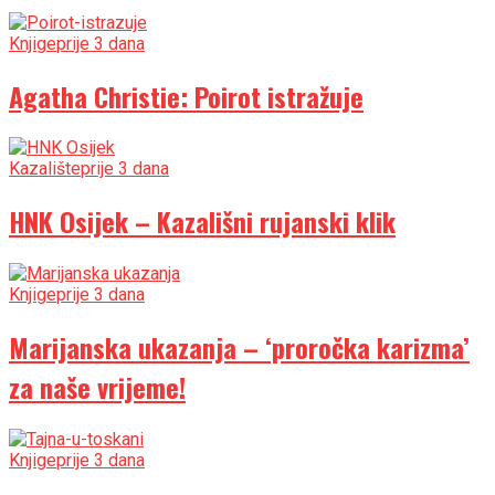
Knjige
prije 3 dana
Agatha Christie: Poirot istražuje
Kazalište
prije 3 dana
HNK Osijek – Kazališni rujanski klik
Knjige
prije 3 dana
Marijanska ukazanja – ‘proročka karizma’
za naše vrijeme!
Knjige
prije 3 dana