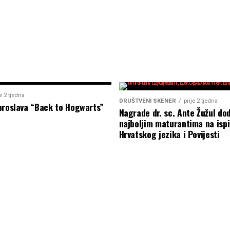
je 2 tjedna
DRUŠTVENI SKENER
prije 2 tjedna
proslava “Back to Hogwarts”
Nagrade dr. sc. Ante Žužul dod
najboljim maturantima na ispi
Hrvatskog jezika i Povijesti