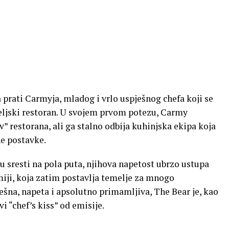
a prati Carmyja, mladog i vrlo uspješnog chefa koji se
eljski restoran. U svojem prvom potezu, Carmy
” restorana, ali ga stalno odbija kuhinjska ekipa koja
ne postavke.
u sresti na pola puta, njihova napetost ubrzo ustupa
miji, koja zatim postavlja temelje za mnogo
ešna, napeta i apsolutno primamljiva, The Bear je, kao
vi “chef’s kiss” od emisije.