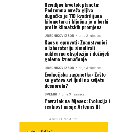
Nevidljivi krvotok planeta:
Podzemna mreža gljiva
dugačka je 110 kvadrilijuna
kilometara i ključna je u borbi
protiv klimatskih promjena
UREDNIKOV IZBOR
prije 2 mjeseca
Kaos u epruveti: Znanstvenici
u laboratoriju simulirali
nuklearnu eksploziju i doživjeli
golemo iznenađenje
UREDNIKOV IZBOR
prije 3 mjeseca
Evolucijska zagonetka: Zašto
su gotovo svi ljudi na svijetu
desnoruki?
SVEMIR
prije 3 mjeseca
Povratak na Mjesec: Evolucija i
realnost misije Artemis III
ADVERTISEMENT