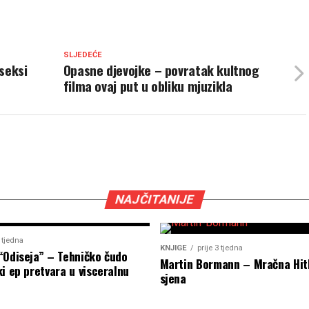
SLJEDEĆE
seksi
Opasne djevojke – povratak kultnog
filma ovaj put u obliku mjuzikla
NAJČITANIJE
2 tjedna
KNJIGE
prije 3 tjedna
“Odiseja” – Tehničko čudo
Martin Bormann – Mračna Hit
i ep pretvara u visceralnu
sjena