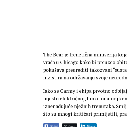
The Bear je frenetična miniserija koj
vraća u Chicago kako bi preuzeo obit
pokušava preurediti takozvani “sustav
inzistira na održavanju svoje neured
Iako se Carmy i ekipa prvotno odbijaj
mjesto električnoj, funkcionalnoj ke
iznenađujuće nježnih trenutaka. Smij
što su mnogi kritičari primijetili, pra
Post
Share
Share