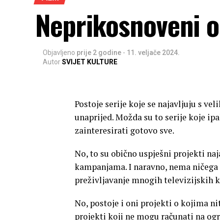
Neprikosnoveni ok
Objavljeno
prije 2 godine
-
11. veljače 2024.
Autor
SVIJET KULTURE
Postoje serije koje se najavljuju s 
unaprijed. Možda su to serije koje ipak
zainteresirati gotovo sve.
No, to su obično uspješni projekti na
kampanjama. I naravno, nema ničega l
preživljavanje mnogih televizijskih k
No, postoje i oni projekti o kojima ni
projekti koji ne mogu računati na og