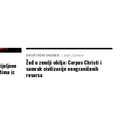
DRUŠTVENI SKENER
prije 2 tjedna
Žeđ u zemlji obilja: Corpus Christi i
ijeljene
sumrak civilizacije neograničenih
tima iz
resursa