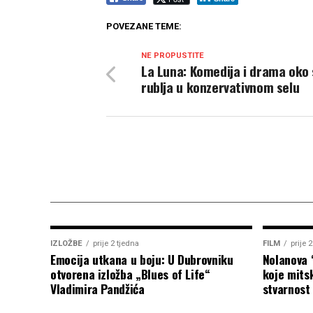
POVEZANE TEME:
NE PROPUSTITE
La Luna: Komedija i drama oko 
rublja u konzervativnom selu
IZLOŽBE
prije 2 tjedna
FILM
prije 
Emocija utkana u boju: U Dubrovniku
Nolanova 
otvorena izložba „Blues of Life“
koje mitsk
Vladimira Pandžića
stvarnost