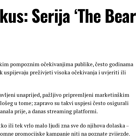
us: Serija ‘The Bear
velikim pompoznim očekivanjima publike, često godinama
 uspijevaju preživjeti visoka očekivanja i uvjeriti ili
javljeni unaprijed, pažljivo pripremljeni marketinškim
ošeg u tome; zapravo su takvi uspjesi često osigurali
anala prije, a danas streaming platformi.
tko ili tek vrlo malo ljudi zna sve do njihova dolaska –
romne promocijske kampanje niti na poznate zvijezde.