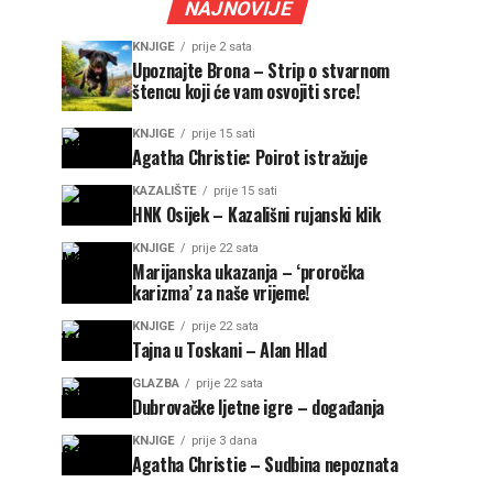
NAJNOVIJE
KNJIGE
prije 2 sata
Upoznajte Brona – Strip o stvarnom
štencu koji će vam osvojiti srce!
KNJIGE
prije 15 sati
Agatha Christie: Poirot istražuje
KAZALIŠTE
prije 15 sati
HNK Osijek – Kazališni rujanski klik
KNJIGE
prije 22 sata
Marijanska ukazanja – ‘proročka
karizma’ za naše vrijeme!
KNJIGE
prije 22 sata
Tajna u Toskani – Alan Hlad
GLAZBA
prije 22 sata
Dubrovačke ljetne igre – događanja
KNJIGE
prije 3 dana
Agatha Christie – Sudbina nepoznata