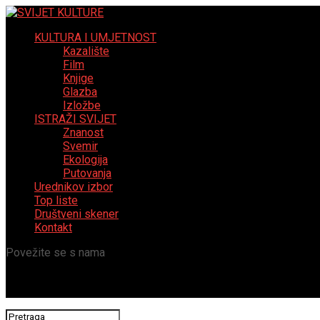
KULTURA I UMJETNOST
Kazalište
Film
Knjige
Glazba
Izložbe
ISTRAŽI SVIJET
Znanost
Svemir
Ekologija
Putovanja
Urednikov izbor
Top liste
Društveni skener
Kontakt
Povežite se s nama