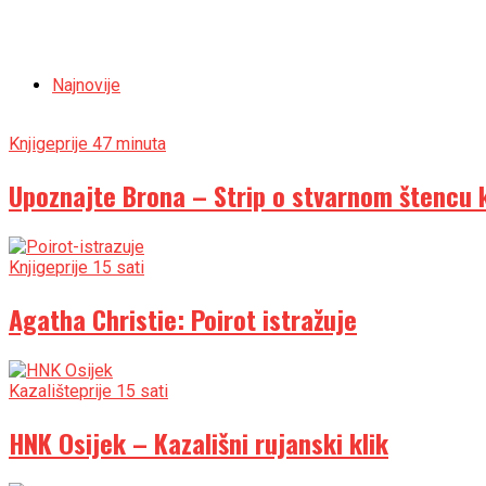
Najnovije
Knjige
prije 47 minuta
Upoznajte Brona – Strip o stvarnom štencu ko
Knjige
prije 15 sati
Agatha Christie: Poirot istražuje
Kazalište
prije 15 sati
HNK Osijek – Kazališni rujanski klik