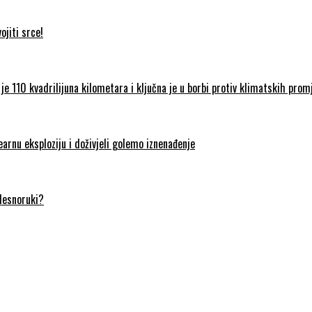
jiti srce!
je 110 kvadrilijuna kilometara i ključna je u borbi protiv klimatskih prom
earnu eksploziju i doživjeli golemo iznenađenje
 desnoruki?