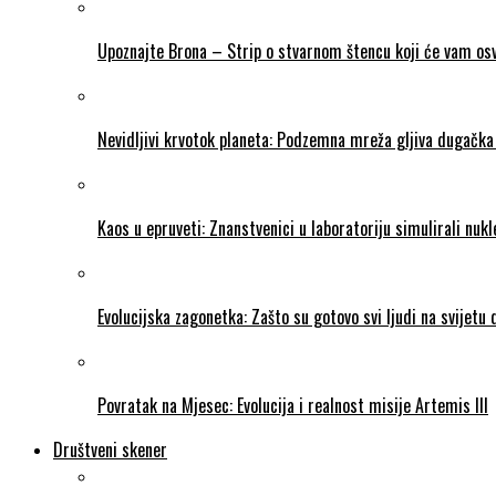
Upoznajte Brona – Strip o stvarnom štencu koji će vam osvo
Nevidljivi krvotok planeta: Podzemna mreža gljiva dugačka 
Kaos u epruveti: Znanstvenici u laboratoriju simulirali nukl
Evolucijska zagonetka: Zašto su gotovo svi ljudi na svijetu
Povratak na Mjesec: Evolucija i realnost misije Artemis III
Društveni skener