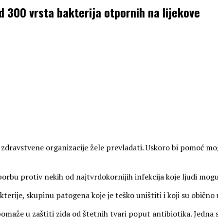
d 300 vrsta bakterija otpornih na lijekove
 i zdravstvene organizacije žele prevladati. Uskoro bi pomoć m
borbu protiv nekih od najtvrdokornijih infekcija koje ljudi mogu
ije, skupinu patogena koje je teško uništiti i koji su obično u
že u zaštiti zida od štetnih tvari poput antibiotika. Jedna stu