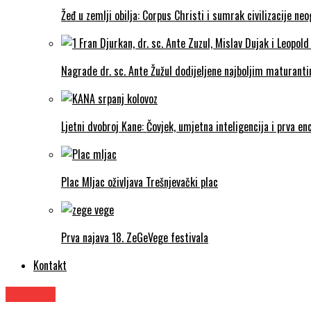
Žeđ u zemlji obilja: Corpus Christi i sumrak civilizacije ne
Nagrade dr. sc. Ante Žužul dodijeljene najboljim maturantim
Ljetni dvobroj Kane: Čovjek, umjetna inteligencija i prva enc
Plac Mljac oživljava Trešnjevački plac
Prva najava 18. ZeGeVege festivala
Kontakt
Znanost