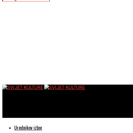
SVIJET KULTURE
Novootkrivena molekula bori se protiv više od 300 vrsta bakterija
Urednikov izbor