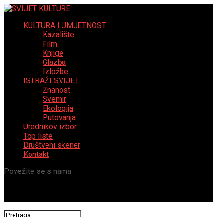
KULTURA I UMJETNOST
Kazalište
Film
Knjige
Glazba
Izložbe
ISTRAŽI SVIJET
Znanost
Svemir
Ekologija
Putovanja
Urednikov izbor
Top liste
Društveni skener
Kontakt
Povežite se s nama