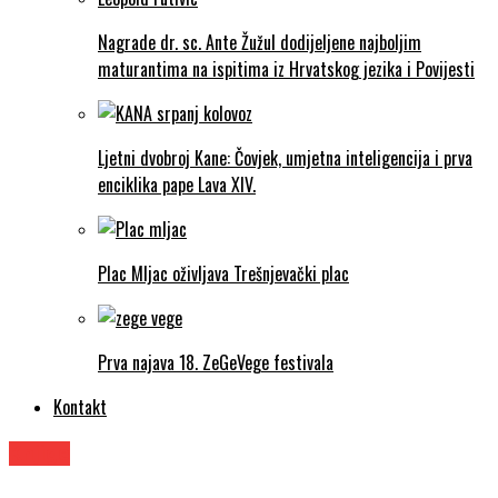
Nagrade dr. sc. Ante Žužul dodijeljene najboljim
maturantima na ispitima iz Hrvatskog jezika i Povijesti
Ljetni dvobroj Kane: Čovjek, umjetna inteligencija i prva
enciklika pape Lava XIV.
Plac Mljac oživljava Trešnjevački plac
Prva najava 18. ZeGeVege festivala
Kontakt
Knjige