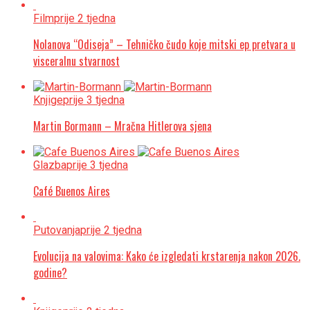
Film
prije 2 tjedna
Nolanova “Odiseja” – Tehničko čudo koje mitski ep pretvara u
visceralnu stvarnost
Knjige
prije 3 tjedna
Martin Bormann – Mračna Hitlerova sjena
Glazba
prije 3 tjedna
Café Buenos Aires
Putovanja
prije 2 tjedna
Evolucija na valovima: Kako će izgledati krstarenja nakon 2026.
godine?