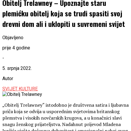
Obitelj Trelawney – Upoznajte staru
plemićku obitelj koja se trudi spasiti svoj
drevni dom ali i uklopiti u suvremeni svijet
Objavljeno
prije 4 godine
-
5. srpnja 2022.
Autor
SVIJET KULTURE
„Obitelj Trelawney“ istodobno je društvena satira i ljubavna
priča koja se odvija u usporednim svjetovima britanskog
plemstva i visokih novčarskih krugova, a u konačnici slavi
snagu ženskog prijateljstva. Nadahnut prijevod Mladena
Jurčića vješto dočarava duhovitost i emocionalni naboj ovog