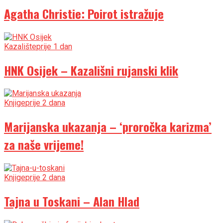
Agatha Christie: Poirot istražuje
Kazalište
prije 1 dan
HNK Osijek – Kazališni rujanski klik
Knjige
prije 2 dana
Marijanska ukazanja – ‘proročka karizma’
za naše vrijeme!
Knjige
prije 2 dana
Tajna u Toskani – Alan Hlad