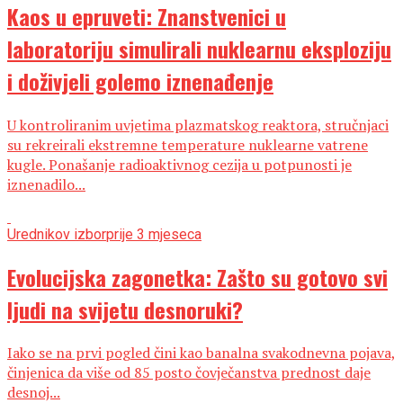
Kaos u epruveti: Znanstvenici u
laboratoriju simulirali nuklearnu eksploziju
i doživjeli golemo iznenađenje
U kontroliranim uvjetima plazmatskog reaktora, stručnjaci
su rekreirali ekstremne temperature nuklearne vatrene
kugle. Ponašanje radioaktivnog cezija u potpunosti je
iznenadilo...
Urednikov izbor
prije 3 mjeseca
Evolucijska zagonetka: Zašto su gotovo svi
ljudi na svijetu desnoruki?
Iako se na prvi pogled čini kao banalna svakodnevna pojava,
činjenica da više od 85 posto čovječanstva prednost daje
desnoj...