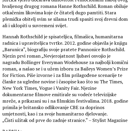
hvaljenog drugog romana Hanne Rothschild. Roman obiluje
otkačenim likovima koje će čitatelj dugo pamtiti. Stara
plemićka obitelj svim se silama trudi spasiti svoj drevni dom
ali i uklopiti u suvremeni svijet.
Hannah Rothschild je spisateljica, filmašica, humanitarna
radnica i upraviteljica tvrtke. 2012. godine objavila je knjigu
„Barunica“, biografiju svoje pratete Pannonice Rothschild.
Njezin prvi roman „Nevjerojatnost ljubavi osvojio je
nagradu Bollinger Everyman Wodehouse za najbolji komični
roman, a našao se i u užem izboru za Baileys Womenʼs Prize
for Fiction. Piše izvorne i za film prilagođene scenarije te
članke za ugledne novine i časopise kao što su The Times,
New York Times, Vogue i Vanity Fair. Njezine
dokumentarne filmove emitirale su vodeće televizijske
mreže, a prikazani su i na filmskim festivalima. 2018. godine
primila je britansko odlikovanje CBE za doprinos
umjetnosti, kao i za svoje humanitarno djelovanje.
„Čisti užitak od prve do zadnje stranice.“ – Stylist Magazine