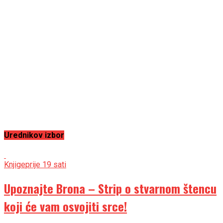
Urednikov izbor
Knjige
prije 19 sati
Upoznajte Brona – Strip o stvarnom štencu
koji će vam osvojiti srce!