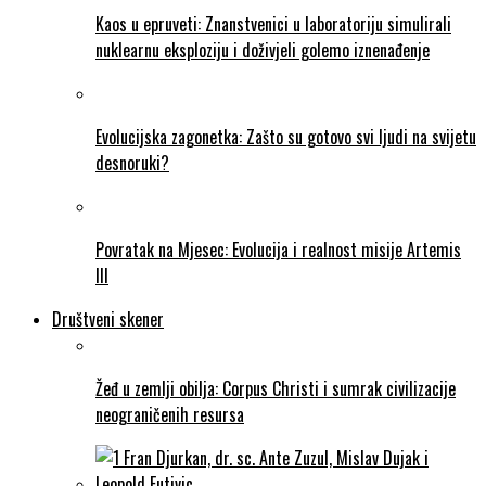
Kaos u epruveti: Znanstvenici u laboratoriju simulirali
nuklearnu eksploziju i doživjeli golemo iznenađenje
Evolucijska zagonetka: Zašto su gotovo svi ljudi na svijetu
desnoruki?
Povratak na Mjesec: Evolucija i realnost misije Artemis
III
Društveni skener
Žeđ u zemlji obilja: Corpus Christi i sumrak civilizacije
neograničenih resursa