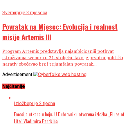
Svemir
prije 3 mjeseca
Povratak na Mjesec: Evolucija i realnost
misije Artemis III
Program Artemis predstavlja najambiciozniji pothvat
istraživanja svemira u 21. stoljeću. Iako je prvotni politički
narativ obećavao brz i trijumfalan povratak...
Advertisement
Najčitanije
Izložbe
prije 2 tjedna
Emocija utkana u boju: U Dubrovniku otvorena izložba „Blues of
Life“ Vladimira Pandžića