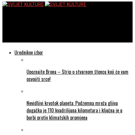
SVIJET KULTURE
Obitelj Trelawney – Upoznajte staru plemićku obitelj koja se
trudi spasiti svoj drevni dom ali i uklopiti u suvremeni svijet
Urednikov izbor
Upoznajte Brona – Strip o stvarnom štencu koji će vam
osvojiti srce!
Nevidljivi krvotok planeta: Podzemna mreža gljiva
dugačka je 110 kvadrilijuna kilometara i ključna je u
borbi protiv klimatskih promjena