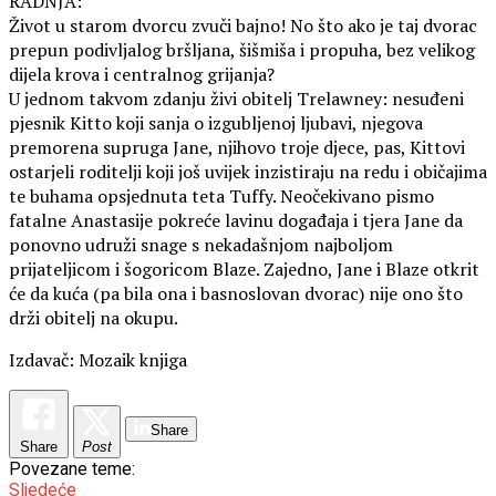
RADNJA:
Život u starom dvorcu zvuči bajno! No što ako je taj dvorac
prepun podivljalog bršljana, šišmiša i propuha, bez velikog
dijela krova i centralnog grijanja?
U jednom takvom zdanju živi obitelj Trelawney: nesuđeni
pjesnik Kitto koji sanja o izgubljenoj ljubavi, njegova
premorena supruga Jane, njihovo troje djece, pas, Kittovi
ostarjeli roditelji koji još uvijek inzistiraju na redu i običajima
te buhama opsjednuta teta Tuffy. Neočekivano pismo
fatalne Anastasije pokreće lavinu događaja i tjera Jane da
ponovno udruži snage s nekadašnjom najboljom
prijateljicom i šogoricom Blaze. Zajedno, Jane i Blaze otkrit
će da kuća (pa bila ona i basnoslovan dvorac) nije ono što
drži obitelj na okupu.
Izdavač: Mozaik knjiga
Share
Share
Post
Povezane teme:
Sljedeće