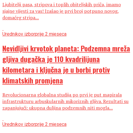
Ljubitelji pasa, stripova i toplih obiteljskih priča, imamo
sjajne vijesti za vas! Izašao je prvi broj potpuno novog,
domaćeg stripa...
Urednikov izbor
prije 2 mjeseca
Nevidljivi krvotok planeta: Podzemna mreža
gljiva dugačka je 110 kvadrilijuna
kilometara i ključna je u borbi protiv
klimatskih promjena
Revolucionarna globalna studija po prvi je put mapirala
infrastrukturu arbuskularnih mikoriznih gljiva. Rezultati su
zapanjujući: ukupna duljina podzemnih niti mogla...
Urednikov izbor
prije 2 mjeseca