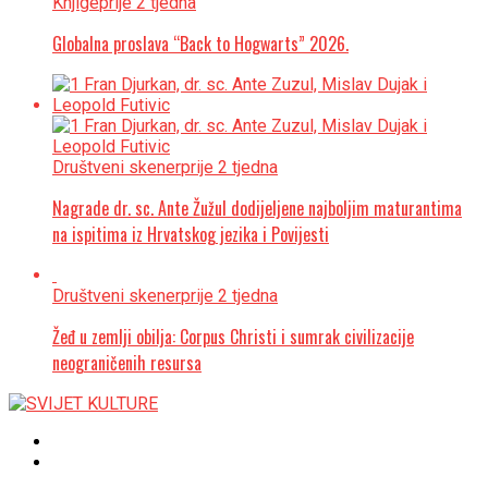
Knjige
prije 2 tjedna
Globalna proslava “Back to Hogwarts” 2026.
Društveni skener
prije 2 tjedna
Nagrade dr. sc. Ante Žužul dodijeljene najboljim maturantima
na ispitima iz Hrvatskog jezika i Povijesti
Društveni skener
prije 2 tjedna
Žeđ u zemlji obilja: Corpus Christi i sumrak civilizacije
neograničenih resursa