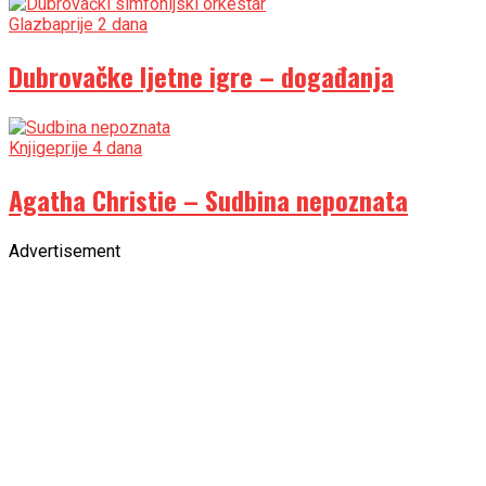
Glazba
prije 2 dana
Dubrovačke ljetne igre – događanja
Knjige
prije 4 dana
Agatha Christie – Sudbina nepoznata
Advertisement