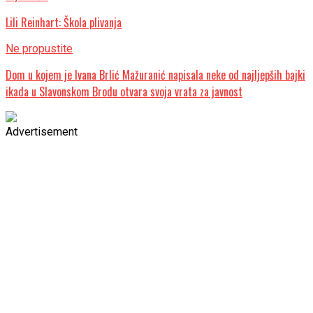
Lili Reinhart: Škola plivanja
Ne propustite
Dom u kojem je Ivana Brlić Mažuranić napisala neke od najljepših bajki
ikada u Slavonskom Brodu otvara svoja vrata za javnost
Advertisement