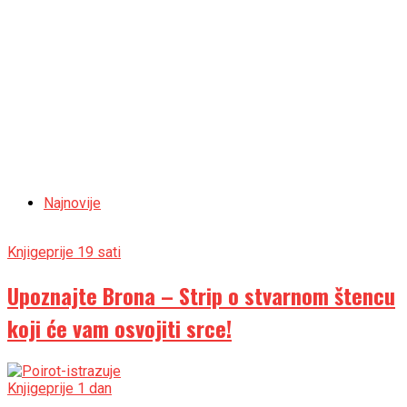
Najnovije
Knjige
prije 19 sati
Upoznajte Brona – Strip o stvarnom štencu
koji će vam osvojiti srce!
Knjige
prije 1 dan