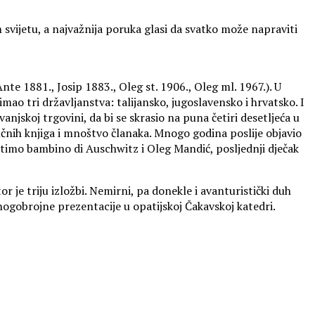
m svijetu, a najvažnija poruka glasi da svatko može napraviti
 Ante 1881., Josip 1883., Oleg st. 1906., Oleg ml. 1967.). U
u imao tri državljanstva: talijansko, jugoslavensko i hrvatsko. I
vanjskoj trgovini, da bi se skrasio na puna četiri desetljeća u
učnih knjiga i mnoštvo članaka. Mnogo godina poslije objavio
l’ultimo bambino di Auschwitz i Oleg Mandić, posljednji dječak
e triju izložbi. Nemirni, pa donekle i avanturistički duh
nogobrojne prezentacije u opatijskoj Čakavskoj katedri.