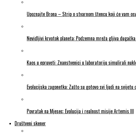
Upoznajte Brona – Strip o stvarnom štencu koji će vam osvo
Nevidljivi krvotok planeta: Podzemna mreža gljiva dugačka 
Kaos u epruveti: Znanstvenici u laboratoriju simulirali nukl
Evolucijska zagonetka: Zašto su gotovo svi ljudi na svijetu
Povratak na Mjesec: Evolucija i realnost misije Artemis III
Društveni skener