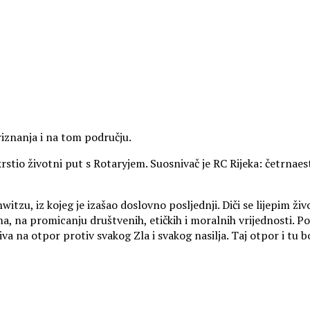
priznanja i na tom području.
rstio životni put s Rotaryjem. Suosnivač je RC Rijeka: četrnaest
itzu, iz kojeg je izašao doslovno posljednji. Diči se lijepim ž
a, na promicanju društvenih, etičkih i moralnih vrijednosti. Po
iva na otpor protiv svakog Zla i svakog nasilja. Taj otpor i tu