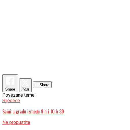
Share
Share
Post
Povezane teme:
Sljedeće
Sami u gradu između 9 h i 10 h 30
Ne propustite