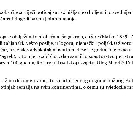
oba čije su riječi poticaj za razmišljanje o boljem i pravednije
dućnosti dogodi barem jednom manje.
ja je obilježila tri stoljeća našega kraja, a i šire (Matko 1849.,
oli talijanski. Nešto poslije, u logoru, njemački i poljski. U život
lasičar, pravnik s advokatskim ispitom, deset je godina djelovao u 
Zagreb). U tom je razdoblju izdao sam ili u suautorstvu pet str
i – prvih 100 godina, Rotary u Hrvatskoj i svijetu, Oleg Mandić, 
ražnih dokumentaraca te suautor jednog dugometražnog. Autor j
stotinjak zemalja na svim kontinentima, o čemu su svjedočile m