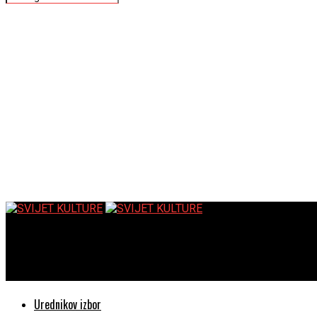
SVIJET KULTURE
Oleg Mandić: Život obilježen Auschwitzom
Urednikov izbor