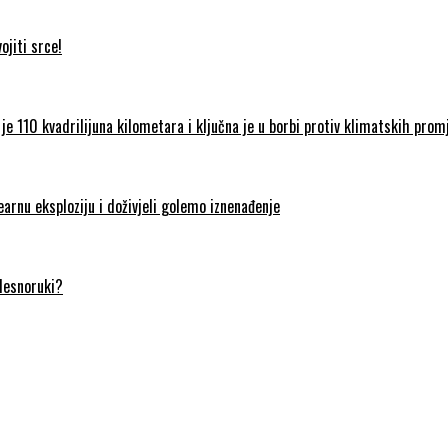
jiti srce!
je 110 kvadrilijuna kilometara i ključna je u borbi protiv klimatskih prom
earnu eksploziju i doživjeli golemo iznenađenje
 desnoruki?