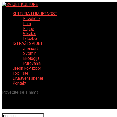
KULTURA I UMJETNOST
Kazalište
Film
Knjige
Glazba
Izložbe
ISTRAŽI SVIJET
Znanost
Svemir
Ekologija
Putovanja
Urednikov izbor
Top liste
Društveni skener
Kontakt
Povežite se s nama