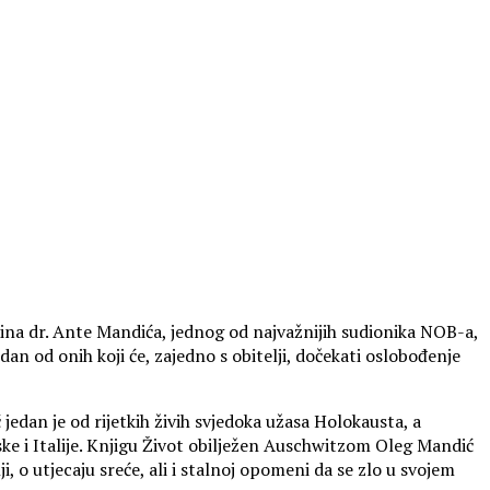
dbina dr. Ante Mandića, jednog od najvažnijih sudionika NOB-a,
edan od onih koji će, zajedno s obitelji, dočekati oslobođenje
edan je od rijetkih živih svjedoka užasa Holokausta, a
ske i Italije. Knjigu Život obilježen Auschwitzom Oleg Mandić
 o utjecaju sreće, ali i stalnoj opomeni da se zlo u svojem