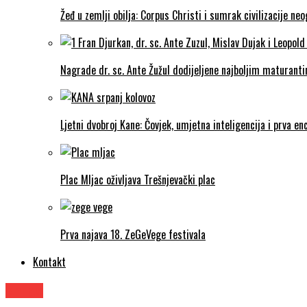
Žeđ u zemlji obilja: Corpus Christi i sumrak civilizacije ne
Nagrade dr. sc. Ante Žužul dodijeljene najboljim maturantim
Ljetni dvobroj Kane: Čovjek, umjetna inteligencija i prva enc
Plac Mljac oživljava Trešnjevački plac
Prva najava 18. ZeGeVege festivala
Kontakt
Knjige