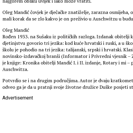
najgorem obliku uvijek i lako može vratiti.
Oleg Mandić čovjek je dječačke znatiželje, zarazna osmijeha, os
mali korak da se zlo kakvo je on preživio u Auschwitzu u bu
Oleg Mandić
Rođen 1933. na Sušaku iz političkih razloga. Izdanak obitelji ko
djetinjstvu govorio tri jezika: kod kuće hrvatski i ruski, a u šk
školu je pohodio na tri jezika: talijanski, srpski i hrvatski. K
novinsko-izdavačkoj branši (Informator i Privredni vjesnik – 
je knjige: Kronika obitelji Mandić I. i II. izdanje, Rotary i m
Auschwitza.
Potvrdio se i na drugim područjima. Autor je dvaju kratkomet
odveo ga je da u pratnji svoje životne družice Duške posjeti 
Advertisement