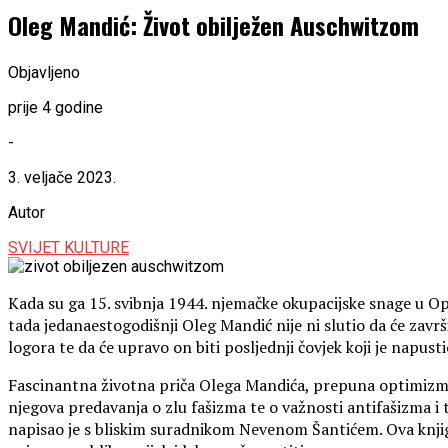
Oleg Mandić: Život obilježen Auschwitzom
Objavljeno
prije 4 godine
-
3. veljače 2023.
Autor
SVIJET KULTURE
Kada su ga 15. svibnja 1944. njemačke okupacijske snage u Opa
tada jedanaestogodišnji Oleg Mandić nije ni slutio da će završi
logora te da će upravo on biti posljednji čovjek koji je napust
Fascinantna životna priča Olega Mandića, prepuna optimizma, i
njegova predavanja o zlu fašizma te o važnosti antifašizma i 
napisao je s bliskim suradnikom Nevenom Šantićem. Ova knjiga i