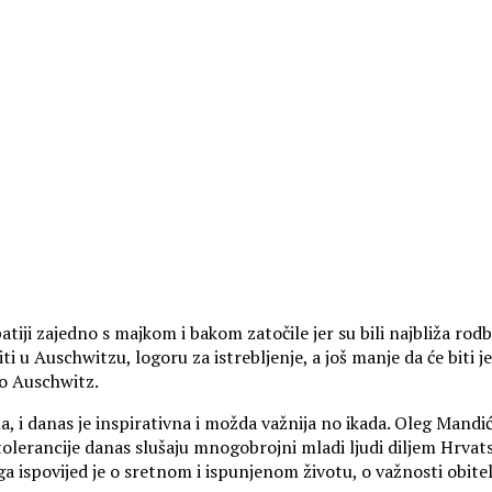
tiji zajedno s majkom i bakom zatočile jer su bili najbliža ro
ti u Auschwitzu, logoru za istrebljenje, a još manje da će biti j
io Auschwitz.
 danas je inspirativna i možda važnija no ikada. Oleg Mandić j
tolerancije danas slušaju mnogobrojni mladi ljudi diljem Hrvat
spovijed je o sretnom i ispunjenom životu, o važnosti obitelji,