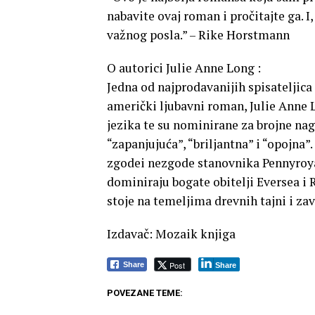
nabavite ovaj roman i pročitajte ga. 
važnog posla.” – Rike Horstmann
O autorici Julie Anne Long :
Jedna od najprodavanijih spisateljica
američki ljubavni roman, Julie Anne L
jezika te su nominirane za brojne nag
“zapanjujuća”, “briljantna” i “opojna”.
zgodei nezgode stanovnika Pennyroy
dominiraju bogate obitelji Eversea i 
stoje na temeljima drevnih tajni i za
Izdavač: Mozaik knjiga
Post
Share
Share
POVEZANE TEME: