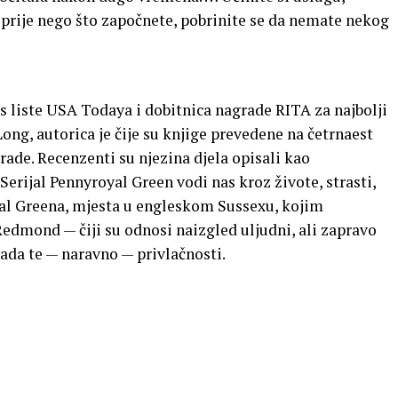
I, prije nego što započnete, pobrinite se da nemate nekog
 s liste USA Todaya i dobitnica nagrade RITA za najbolji
ong, autorica je čije su knjige prevedene na četrnaest
rade. Recenzenti su njezina djela opisali kao
 Serijal Pennyroyal Green vodi nas kroz živote, strasti,
al Greena, mjesta u engleskom Sussexu, kojim
Redmond — čiji su odnosi naizgled uljudni, ali zapravo
vada te — naravno — privlačnosti.