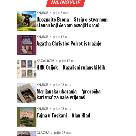
NAJNOVIJE
KNJIGE
prije 3 sata
Upoznajte Brona – Strip o stvarnom
štencu koji će vam osvojiti srce!
KNJIGE
prije 17 sati
Agatha Christie: Poirot istražuje
KAZALIŠTE
prije 17 sati
HNK Osijek – Kazališni rujanski klik
KNJIGE
prije 23 sata
Marijanska ukazanja – ‘proročka
karizma’ za naše vrijeme!
KNJIGE
prije 23 sata
Tajna u Toskani – Alan Hlad
GLAZBA
prije 23 sata