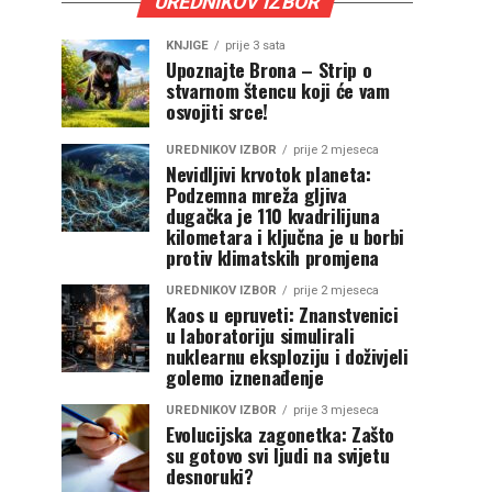
UREDNIKOV IZBOR
KNJIGE
prije 3 sata
Upoznajte Brona – Strip o
stvarnom štencu koji će vam
osvojiti srce!
UREDNIKOV IZBOR
prije 2 mjeseca
Nevidljivi krvotok planeta:
Podzemna mreža gljiva
dugačka je 110 kvadrilijuna
kilometara i ključna je u borbi
protiv klimatskih promjena
UREDNIKOV IZBOR
prije 2 mjeseca
Kaos u epruveti: Znanstvenici
u laboratoriju simulirali
nuklearnu eksploziju i doživjeli
golemo iznenađenje
UREDNIKOV IZBOR
prije 3 mjeseca
Evolucijska zagonetka: Zašto
su gotovo svi ljudi na svijetu
desnoruki?