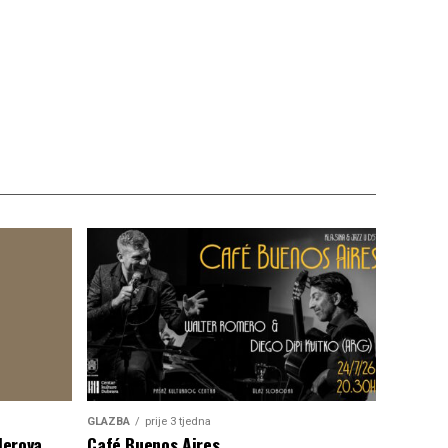
GLAZBA
prije 3 tjedna
lerova
Café Buenos Aires