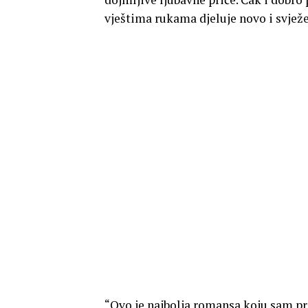
vještima rukama djeluje novo i svježe
“Ovo je najbolja romansa koju sam pr