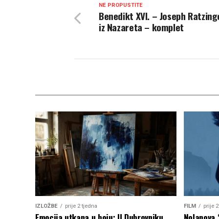
NE PROPUSTITE
Benedikt XVI. – Joseph Ratzinge
iz Nazareta – komplet
IZLOŽBE
prije 2 tjedna
FILM
prije 
Emocija utkana u boju: U Dubrovniku
Nolanova 