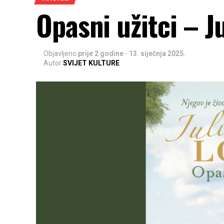
Opasni užitci – J
Objavljeno
prije 2 godine
-
13. siječnja 2025.
Autor
SVIJET KULTURE