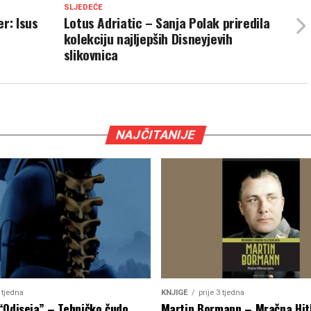
SLJEDEĆE
r: Isus
Lotus Adriatic – Sanja Polak priredila
kolekciju najljepših Disneyjevih
slikovnica
NAJČITANIJE
2 tjedna
KNJIGE
prije 3 tjedna
“Odiseja” – Tehničko čudo
Martin Bormann – Mračna Hit