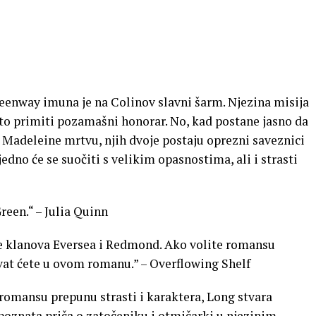
enway imuna je na Colinov slavni šarm. Njezina misija
za to primiti pozamašni honorar. No, kad postane jasno da
li Madeleine mrtvu, njih dvoje postaju oprezni saveznici
edno će se suočiti s velikim opasnostima, ali i strasti
een.“ – Julia Quinn
e klanova Eversea i Redmond. Ako volite romansu
ivat ćete u ovom romanu.” – Overflowing Shelf
 romansu prepunu strasti i karaktera, Long stvara
 poznata priča o zatočeniku i otmičarki u njezinim