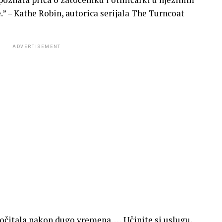
.” – Kathe Robin, autorica serijala The Turncoat
ADVERTISEMENT
očitala nakon dugo vremena. … Učinite si uslugu,