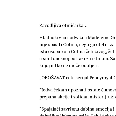
Zavodljiva otmičarka…
Hladnokrvna i odvažna Madeleine Gre
nije spasiti Colina, nego ga oteti i 
ista osoba koja Colina želi živog, že
u smrtonosnoj potrazi za istinom. Zaj
kojoj nitko ne može odoljeti.
„OBOŽAVAT ćete serijal Pennyroyal Gr
“Jedva čekam upoznati ostale članov
prepunu akcije i solidan misterij, už
“Spajajući savršenu dubinu emocija i
dojmljive ljubavne priče. Čak i dobro