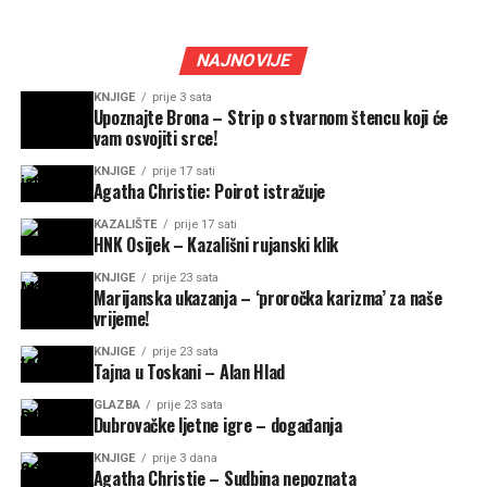
NAJNOVIJE
KNJIGE
prije 3 sata
Upoznajte Brona – Strip o stvarnom štencu koji će
vam osvojiti srce!
KNJIGE
prije 17 sati
Agatha Christie: Poirot istražuje
KAZALIŠTE
prije 17 sati
HNK Osijek – Kazališni rujanski klik
KNJIGE
prije 23 sata
Marijanska ukazanja – ‘proročka karizma’ za naše
vrijeme!
KNJIGE
prije 23 sata
Tajna u Toskani – Alan Hlad
GLAZBA
prije 23 sata
Dubrovačke ljetne igre – događanja
KNJIGE
prije 3 dana
Agatha Christie – Sudbina nepoznata