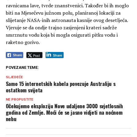
ravnicama lave, tvrde znanstvenici. Također bi ih moglo
biti na Mjesečevu južnom polu, planiranoj lokaciji za
slijetanje NASA-inih astronauta kasnije ovog desetljeća.
Vjeruje se da ondje trajno zasjenjeni krateri sadrže
smrznutu vodu koja bi mogla osigurati pitku vodu i
raketno gorivo.
Post
Share
Share
POVEZANE TEME:
SLJEDEĆE
Samo 15 internetskih kabela povezuje Australiju s
ostatkom svijeta
NE PROPUSTITE
Očekujemo eksploziju Nove udaljene 3000 svjetlosnih
godina od Zemlje. Moći će se jasno vidjeti na noćnom
nebu