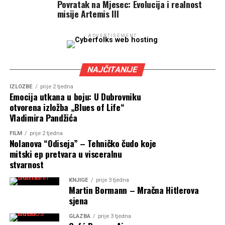
Povratak na Mjesec: Evolucija i realnost
misije Artemis III
ADVERTISEMENT
NAJČITANIJE
IZLOŽBE
prije 2 tjedna
Emocija utkana u boju: U Dubrovniku
otvorena izložba „Blues of Life“
Vladimira Pandžića
FILM
prije 2 tjedna
Nolanova “Odiseja” – Tehničko čudo koje
mitski ep pretvara u visceralnu
stvarnost
KNJIGE
prije 3 tjedna
Martin Bormann – Mračna Hitlerova
sjena
GLAZBA
prije 3 tjedna