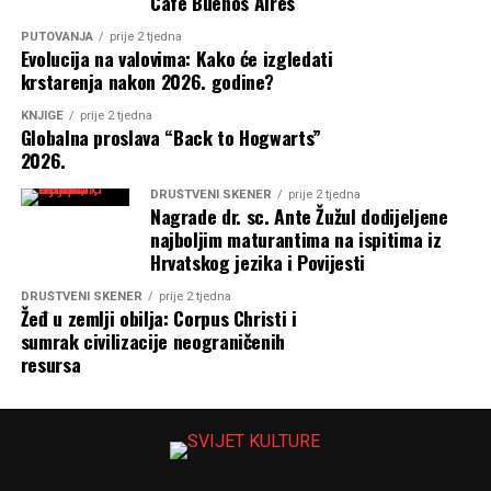
Café Buenos Aires
PUTOVANJA
prije 2 tjedna
Evolucija na valovima: Kako će izgledati
krstarenja nakon 2026. godine?
KNJIGE
prije 2 tjedna
Globalna proslava “Back to Hogwarts”
2026.
DRUŠTVENI SKENER
prije 2 tjedna
Nagrade dr. sc. Ante Žužul dodijeljene
najboljim maturantima na ispitima iz
Hrvatskog jezika i Povijesti
DRUŠTVENI SKENER
prije 2 tjedna
Žeđ u zemlji obilja: Corpus Christi i
sumrak civilizacije neograničenih
resursa