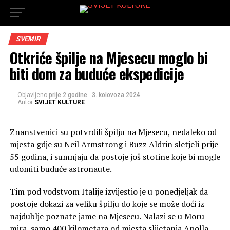
SVEMIR
Otkriće špilje na Mjesecu moglo bi
biti dom za buduće ekspedicije
Objavljeno
prije 2 godine
-
3. kolovoza 2024.
Autor
SVIJET KULTURE
Znanstvenici su potvrdili špilju na Mjesecu, nedaleko od
mjesta gdje su Neil Armstrong i Buzz Aldrin sletjeli prije
55 godina, i sumnjaju da postoje još stotine koje bi mogle
udomiti buduće astronaute.
Tim pod vodstvom Italije izvijestio je u ponedjeljak da
postoje dokazi za veliku špilju do koje se može doći iz
najdublje poznate jame na Mjesecu. Nalazi se u Moru
mira, samo 400 kilometara od mjesta slijetanja Apolla