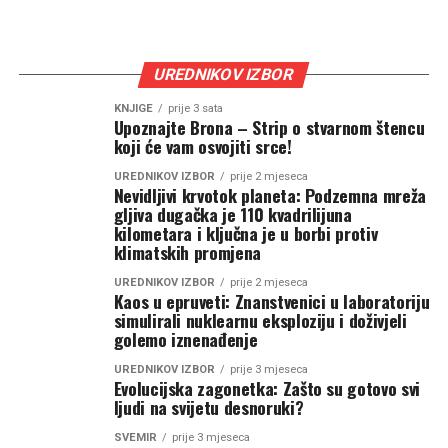
UREDNIKOV IZBOR
KNJIGE
prije 3 sata
Upoznajte Brona – Strip o stvarnom štencu
koji će vam osvojiti srce!
UREDNIKOV IZBOR
prije 2 mjeseca
Nevidljivi krvotok planeta: Podzemna mreža
gljiva dugačka je 110 kvadrilijuna
kilometara i ključna je u borbi protiv
klimatskih promjena
UREDNIKOV IZBOR
prije 2 mjeseca
Kaos u epruveti: Znanstvenici u laboratoriju
simulirali nuklearnu eksploziju i doživjeli
golemo iznenađenje
UREDNIKOV IZBOR
prije 3 mjeseca
Evolucijska zagonetka: Zašto su gotovo svi
ljudi na svijetu desnoruki?
SVEMIR
prije 3 mjeseca