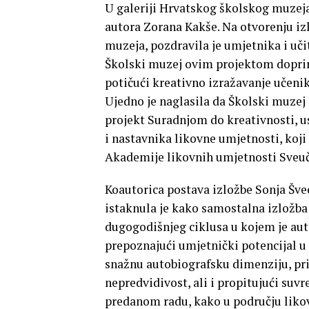
U galeriji Hrvatskog školskog muzeja 
autora Zorana Kakše. Na otvorenju iz
muzeja, pozdravila je umjetnika i uči
Školski muzej ovim projektom doprin
potičući kreativno izražavanje učeni
Ujedno je naglasila da Školski muzej
projekt Suradnjom do kreativnosti, us
i nastavnika likovne umjetnosti, koj
Akademije likovnih umjetnosti Sveuč
Koautorica postava izložbe Sonja Švec
istaknula je kako samostalna izložba
dugogodišnjeg ciklusa u kojem je aut
prepoznajući umjetnički potencijal u
snažnu autobiografsku dimenziju, prizi
nepredvidivost, ali i propitujući suvr
predanom radu, kako u području likov