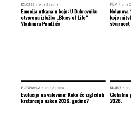
IZLOŽBE
prije 2 tjedna
FILM
prije 
Emocija utkana u boju: U Dubrovniku
Nolanova 
otvorena izložba „Blues of Life“
koje mitsk
Vladimira Pandžića
stvarnost
PUTOVANJA
prije 2 tjedna
KNJIGE
pri
Evolucija na valovima: Kako će izgledati
Globalna 
krstarenja nakon 2026. godine?
2026.