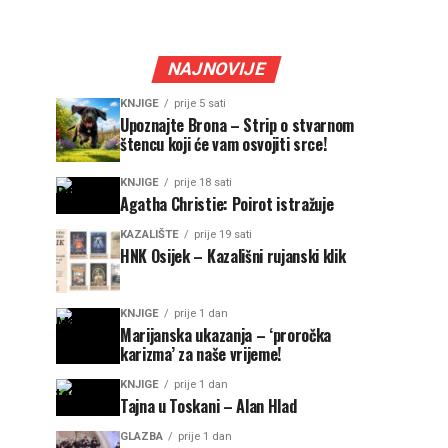
NAJNOVIJE
KNJIGE
prije 5 sati
Upoznajte Brona – Strip o stvarnom
štencu koji će vam osvojiti srce!
KNJIGE
prije 18 sati
Agatha Christie: Poirot istražuje
KAZALIŠTE
prije 19 sati
HNK Osijek – Kazališni rujanski klik
KNJIGE
prije 1 dan
Marijanska ukazanja – ‘proročka
karizma’ za naše vrijeme!
KNJIGE
prije 1 dan
Tajna u Toskani – Alan Hlad
GLAZBA
prije 1 dan