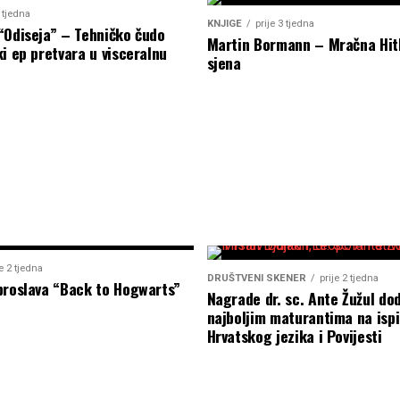
2 tjedna
KNJIGE
prije 3 tjedna
“Odiseja” – Tehničko čudo
Martin Bormann – Mračna Hit
i ep pretvara u visceralnu
sjena
je 2 tjedna
DRUŠTVENI SKENER
prije 2 tjedna
proslava “Back to Hogwarts”
Nagrade dr. sc. Ante Žužul dod
najboljim maturantima na ispi
Hrvatskog jezika i Povijesti