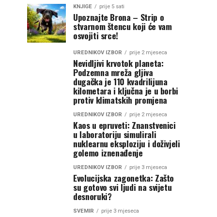
KNJIGE
prije 5 sati
Upoznajte Brona – Strip o
stvarnom štencu koji će vam
osvojiti srce!
UREDNIKOV IZBOR
prije 2 mjeseca
Nevidljivi krvotok planeta:
Podzemna mreža gljiva
dugačka je 110 kvadrilijuna
kilometara i ključna je u borbi
protiv klimatskih promjena
UREDNIKOV IZBOR
prije 2 mjeseca
Kaos u epruveti: Znanstvenici
u laboratoriju simulirali
nuklearnu eksploziju i doživjeli
golemo iznenađenje
UREDNIKOV IZBOR
prije 3 mjeseca
Evolucijska zagonetka: Zašto
su gotovo svi ljudi na svijetu
desnoruki?
SVEMIR
prije 3 mjeseca