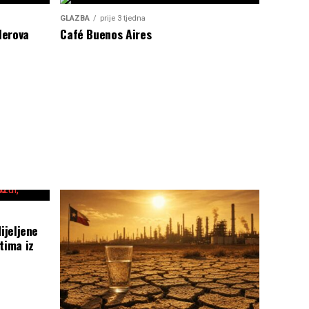
GLAZBA
prije 3 tjedna
lerova
Café Buenos Aires
ijeljene
tima iz