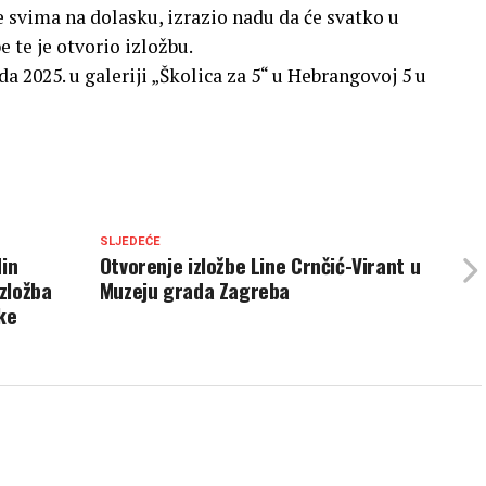
 svima na dolasku, izrazio nadu da će svatko u
 te je otvorio izložbu.
da 2025. u galeriji „Školica za 5“ u Hebrangovoj 5 u
SLJEDEĆE
din
Otvorenje izložbe Line Crnčić-Virant u
zložba
Muzeju grada Zagreba
ke