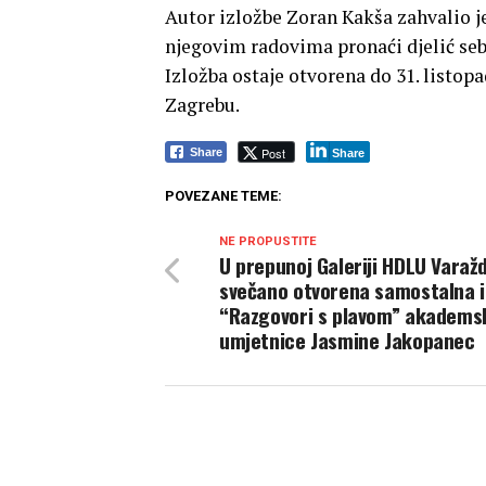
Autor izložbe Zoran Kakša zahvalio je
njegovim radovima pronaći djelić sebe
Izložba ostaje otvorena do 31. listopa
Zagrebu.
Post
Share
Share
POVEZANE TEME:
NE PROPUSTITE
U prepunoj Galeriji HDLU Varaž
svečano otvorena samostalna i
“Razgovori s plavom” akadems
umjetnice Jasmine Jakopanec