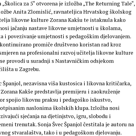
„Školica za 5“ otvorena je izložba „The Returning Tale“,
ložbe Anita Zlomislić, ravnateljica Hrvatskog školskog
telja likovne kulture Zorana Kakšu te istaknula kako
osi jačanju nastave likovne umjetnosti u školama,
ka i povezivanje umjetnosti s pedagoškim djelovanjem.
 kontinuirano promiče društveno koristan rad kroz
mjeren na profesionalni razvoj učitelja likovne kulture
i se provodi u suradnji s Nastavničkim odsjekom
ilišta u Zagrebu.
 Španjol, nezavisna viša kustosica i likovna kritičarka,
 Zorana Kakše predstavlja premijeru i zaokruženje
or spojio likovnu praksu i pedagoško iskustvo,
 otpisanim naslonima školskih klupa. Izložba nosi
vajući sjećanja na djetinjstvo, igru, slobodu i
emeni trenutak. Sonja Švec Španjol čestitala je autoru na
nog stvaralaštva, tako i u pedagoškom djelovanju.