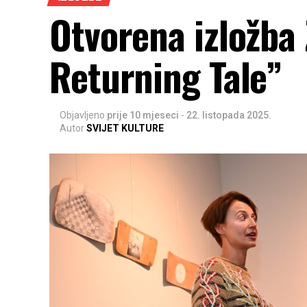
Otvorena izložba
Returning Tale”
Objavljeno
prije 10 mjeseci
-
22. listopada 2025.
Autor
SVIJET KULTURE