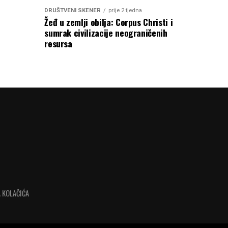
DRUŠTVENI SKENER
prije 2 tjedna
Žeđ u zemlji obilja: Corpus Christi i
sumrak civilizacije neograničenih
resursa
 KOLAČIĆA