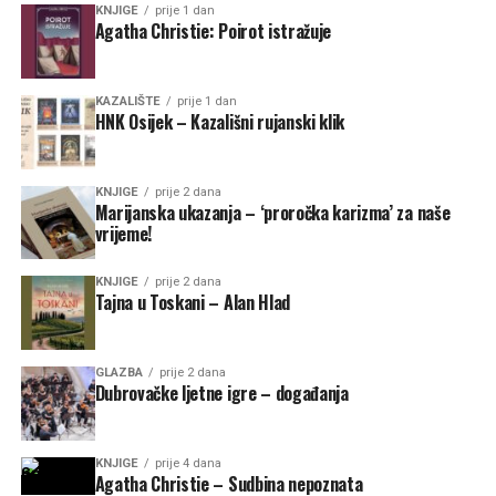
KNJIGE
prije 1 dan
Agatha Christie: Poirot istražuje
KAZALIŠTE
prije 1 dan
HNK Osijek – Kazališni rujanski klik
KNJIGE
prije 2 dana
Marijanska ukazanja – ‘proročka karizma’ za naše
vrijeme!
KNJIGE
prije 2 dana
Tajna u Toskani – Alan Hlad
GLAZBA
prije 2 dana
Dubrovačke ljetne igre – događanja
KNJIGE
prije 4 dana
Agatha Christie – Sudbina nepoznata