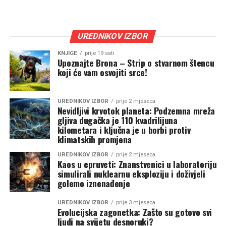
UREDNIKOV IZBOR
KNJIGE
prije 19 sati
Upoznajte Brona – Strip o stvarnom štencu
koji će vam osvojiti srce!
UREDNIKOV IZBOR
prije 2 mjeseca
Nevidljivi krvotok planeta: Podzemna mreža
gljiva dugačka je 110 kvadrilijuna
kilometara i ključna je u borbi protiv
klimatskih promjena
UREDNIKOV IZBOR
prije 2 mjeseca
Kaos u epruveti: Znanstvenici u laboratoriju
simulirali nuklearnu eksploziju i doživjeli
golemo iznenađenje
UREDNIKOV IZBOR
prije 3 mjeseca
Evolucijska zagonetka: Zašto su gotovo svi
ljudi na svijetu desnoruki?