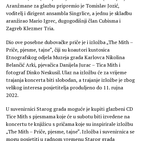
Aranžmane za glazbu pripremio je Tomislav Jozić,
voditelj i dirigent ansambla Singrlice, a jednu je skladbu
aranžirao Mario Igrec, dugogodišnji član Cubisma i
Zagreb Klezmer Tria.
Dio ove posebne dubovačke priče je i izložba „The Mith –
Priče, pjesme, tajne“, čiji su koautori kustosica
Etnografskog odjela Muzeja grada Karlovca Nikolina
Belančić Arki, pjevačica Danijela Jurac – Tica Mith i
fotograf Dinko Neskusil. Ulaz na izložbu će za vrijeme
trajanja koncerta biti slobodan, a trajanje izložbe je zbog
velikog interesa posjetitelja produljeno do 11. rujna
2022.
U suvenirnici Starog grada moguće je kupiti glazbeni CD
Tice Mith s pjesmama koje će u subotu biti izvedene na
koncertu te knjižicu s pričama koje su inspirirale izložbu
„The Mith – Priče, pjesme, tajne“. Izložba i suvenirnica se
mogu posjetiti u radnom vremenu Starog grada