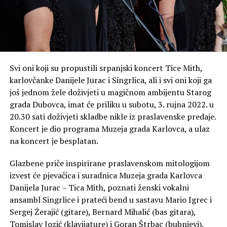
Svi oni koji su propustili srpanjski koncert Tice Mith,
karlovčanke Danijele Jurac i Singrlica, ali i svi oni koji ga
još jednom žele doživjeti u magičnom ambijentu Starog
grada Dubovca, imat će priliku u subotu, 3. rujna 2022. u
20.30 sati doživjeti skladbe nikle iz praslavenske predaje.
Koncert je dio programa Muzeja grada Karlovca, a ulaz
na koncert je besplatan.
Glazbene priče inspirirane praslavenskom mitologijom
izvest će pjevačica i suradnica Muzeja grada Karlovca
Danijela Jurac – Tica Mith, poznati ženski vokalni
ansambl Singrlice i prateći bend u sastavu Mario Igrec i
Sergej Žerajić (gitare), Bernard Mihalić (bas gitara),
Tomislav Jozić (klavijature) i Goran Štrbac (bubnjevi).