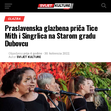
GLAZBA
Praslavenska glazbena priča Tice
Mith i Singrlica na Starom gradu
Dubovcu
Objavljeno
prije 4 godine
-
30. kolovoza 2022.
Autor
SVIJET KULTURE