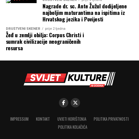
Nagrade dr. sc. Ante Žužul dodijeljene
najboljim maturantima na ispitima iz
Hrvatskog jezika i Povijesti
DRUŠTVENI SKENER
prije 2 tjedna
Žeđ u zemlji obilja: Corpus Christi i
sumrak civilizacije neograničenih
resursa
IMPRESSUM
KONTAKT
UVJETI KORIŠTENJA
POLITIKA PRIVATNOSTI
POLITIKA KOLAČIĆA