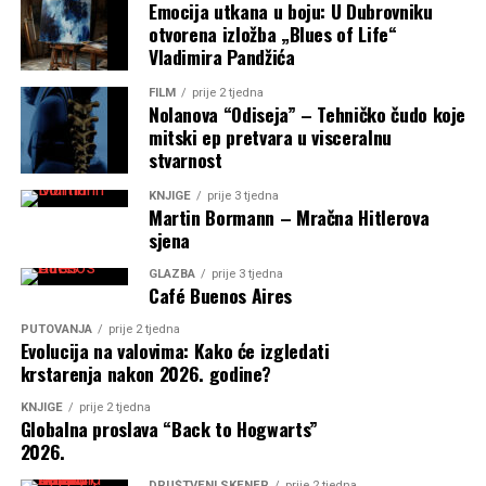
Emocija utkana u boju: U Dubrovniku
otvorena izložba „Blues of Life“
Vladimira Pandžića
FILM
prije 2 tjedna
Nolanova “Odiseja” – Tehničko čudo koje
mitski ep pretvara u visceralnu
stvarnost
KNJIGE
prije 3 tjedna
Martin Bormann – Mračna Hitlerova
sjena
GLAZBA
prije 3 tjedna
Café Buenos Aires
PUTOVANJA
prije 2 tjedna
Evolucija na valovima: Kako će izgledati
krstarenja nakon 2026. godine?
KNJIGE
prije 2 tjedna
Globalna proslava “Back to Hogwarts”
2026.
DRUŠTVENI SKENER
prije 2 tjedna