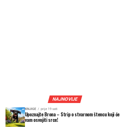
NAJNOVIJE
KNJIGE
prije 19 sati
Upoznajte Brona – Strip o stvarnom štencu koji će
vam osvojiti srce!