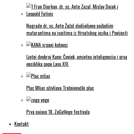
Nagrade dr. sc. Ante Žužul dodijeljene najboljim
maturantima na ispitima iz Hrvatskog jezika i Povijesti
Ljetni dvobroj Kane: Čovjek, umjetna inteligencija i prva
enciklika pape Lava XIV.
Plac Mljac oživljava Trešnjevački plac
Prva najava 18. ZeGeVege festivala
Kontakt