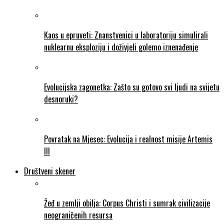
Kaos u epruveti: Znanstvenici u laboratoriju simulirali
nuklearnu eksploziju i doživjeli golemo iznenađenje
Evolucijska zagonetka: Zašto su gotovo svi ljudi na svijetu
desnoruki?
Povratak na Mjesec: Evolucija i realnost misije Artemis
III
Društveni skener
Žeđ u zemlji obilja: Corpus Christi i sumrak civilizacije
neograničenih resursa