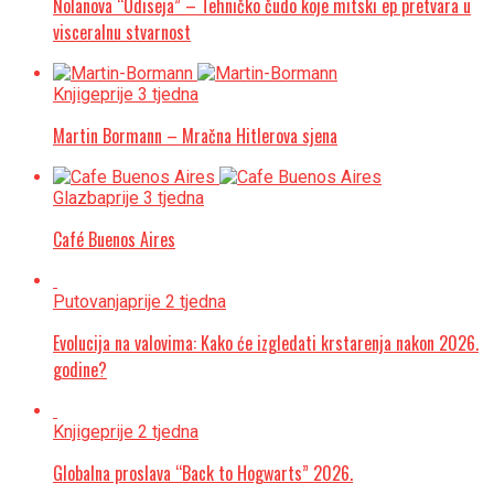
Nolanova “Odiseja” – Tehničko čudo koje mitski ep pretvara u
visceralnu stvarnost
Knjige
prije 3 tjedna
Martin Bormann – Mračna Hitlerova sjena
Glazba
prije 3 tjedna
Café Buenos Aires
Putovanja
prije 2 tjedna
Evolucija na valovima: Kako će izgledati krstarenja nakon 2026.
godine?
Knjige
prije 2 tjedna
Globalna proslava “Back to Hogwarts” 2026.