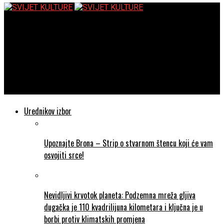
SVIJET KULTURE
Predsjednik RH, Gradonačelnik Zagreba i Izaslanica
Ministarstva kulture i medija svojim dolaskom uveličali su
otvorenje izložbe Nika Titanika povodom 30. obljetnice
profesionalne karijere!
Urednikov izbor
Upoznajte Brona – Strip o stvarnom štencu koji će vam
osvojiti srce!
Nevidljivi krvotok planeta: Podzemna mreža gljiva
dugačka je 110 kvadrilijuna kilometara i ključna je u
borbi protiv klimatskih promjena