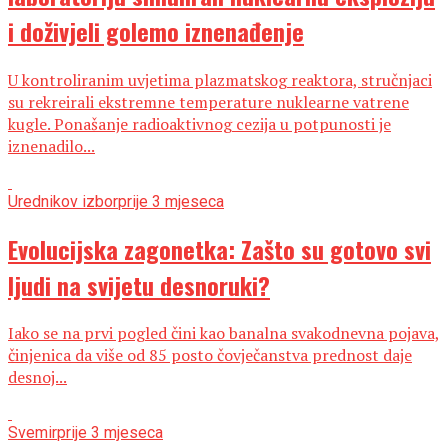
i doživjeli golemo iznenađenje
U kontroliranim uvjetima plazmatskog reaktora, stručnjaci
su rekreirali ekstremne temperature nuklearne vatrene
kugle. Ponašanje radioaktivnog cezija u potpunosti je
iznenadilo...
Urednikov izbor
prije 3 mjeseca
Evolucijska zagonetka: Zašto su gotovo svi
ljudi na svijetu desnoruki?
Iako se na prvi pogled čini kao banalna svakodnevna pojava,
činjenica da više od 85 posto čovječanstva prednost daje
desnoj...
Svemir
prije 3 mjeseca