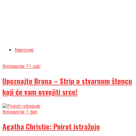
Najnovije
Knjige
prije 11 sati
Upoznajte Brona – Strip o stvarnom štencu
koji će vam osvojiti srce!
Knjige
prije 1 dan
Agatha Christie: Poirot istražuje