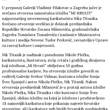
U prepunoj Galeriji Vladimir Filakovac u Zagrebu jučer je
svečano otvorena samostalna izložba “MI HRVATI”
najpoznatijeg suvremenog karikaturista Nika Titanika.
Svečano otvorenje uveličao je dolazak predsjednika
Republike Hrvatske Zorana Milanovića, gradonačelnika
Zagreba Tomislava Tomaševića i izaslanice Ministarstva
kulture i medija Nevene Tudor Perković, ravnateljice Uprave
za razvoj kulture i umjetnosti.
Nik Titanik je nadimak i pseudonim Nikole Plečka,
karikaturista, ilustratora, strip crtača i grafičkog dizajnera
koji izložbom „Mi Hrvati“ obilježava 30 godina
profesionalne karijere. Na otvorenju izložbe govorili su
voditelj Galerije Svebor Vidmar, kustosica izložbe Sonja
Švec Španjol i autor Nikola Plečko, Nik Titanik. Nakon
otvorenja predsjednik Milanović je u pratnji autora izložbe
Nikole Plečka, Nika Titanika i više kustosice Sonje Švec
Španjol, obišao izložbu na kojoj je izloženo i predstavljeno
18 najnovijih karikatura koje prikazuju najveće hrvatske
stereotipe, ali i karikature svih bivših hrvatskih predsjednika