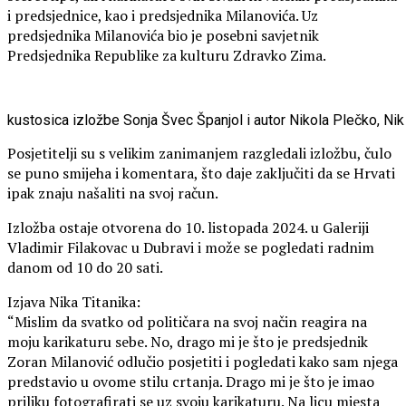
i predsjednice, kao i predsjednika Milanovića. Uz
predsjednika Milanovića bio je posebni savjetnik
Predsjednika Republike za kulturu Zdravko Zima.
kustosica izložbe Sonja Švec Španjol i autor Nikola Plečko, Nik 
Posjetitelji su s velikim zanimanjem razgledali izložbu, čulo
se puno smijeha i komentara, što daje zaključiti da se Hrvati
ipak znaju našaliti na svoj račun.
Izložba ostaje otvorena do 10. listopada 2024. u Galeriji
Vladimir Filakovac u Dubravi i može se pogledati radnim
danom od 10 do 20 sati.
Izjava Nika Titanika:
“Mislim da svatko od političara na svoj način reagira na
moju karikaturu sebe. No, drago mi je što je predsjednik
Zoran Milanović odlučio posjetiti i pogledati kako sam njega
predstavio u ovome stilu crtanja. Drago mi je što je imao
priliku fotografirati se uz svoju karikaturu. Na licu mjesta