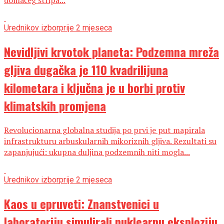
domaćeg stripa...
Urednikov izbor
prije 2 mjeseca
Nevidljivi krvotok planeta: Podzemna mreža
gljiva dugačka je 110 kvadrilijuna
kilometara i ključna je u borbi protiv
klimatskih promjena
Revolucionarna globalna studija po prvi je put mapirala
infrastrukturu arbuskularnih mikoriznih gljiva. Rezultati su
zapanjujući: ukupna duljina podzemnih niti mogla...
Urednikov izbor
prije 2 mjeseca
Kaos u epruveti: Znanstvenici u
laboratoriju simulirali nuklearnu eksploziju