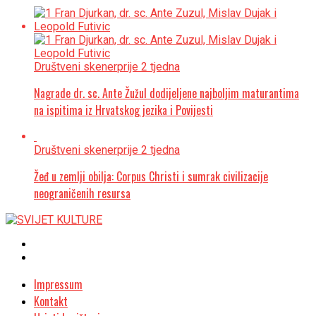
Društveni skener
prije 2 tjedna
Nagrade dr. sc. Ante Žužul dodijeljene najboljim maturantima
na ispitima iz Hrvatskog jezika i Povijesti
Društveni skener
prije 2 tjedna
Žeđ u zemlji obilja: Corpus Christi i sumrak civilizacije
neograničenih resursa
Impressum
Kontakt