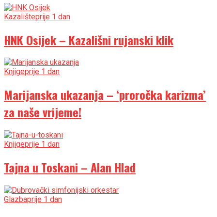
Kazalište
prije 1 dan
HNK Osijek – Kazališni rujanski klik
Knjige
prije 1 dan
Marijanska ukazanja – ‘proročka karizma’
za naše vrijeme!
Knjige
prije 1 dan
Tajna u Toskani – Alan Hlad
Glazba
prije 1 dan