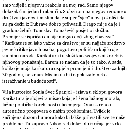
smo vidjeli i njegovu reakciju na moj rad. Samo njegov
dolazak čini jedan hrabar čin. S obzirom na njegov renome u
društvu i javnosti mislim da je super “sjeo” u ovaj okoliš i da
su ga dečki iz Dubrave dobro prihvatili. Drago mi je da je i
gradonačelnik Tomislav Tomašević posjetio izložbu.
Premijer se ispričao da nije mogao doći zbog obaveza.”
“Karikature su jako važne za društvo jer su najjače sredstvo
javne kritike javnih osoba, pogotovo političara koji kroje
sudbinu naroda. Karikatura tu služi kao svojevrsni korektiv
njihovog ponašanja. Barem se nadam da je to tako. A sada,
koliko je moja karikatura uspjela promijeniti društvo zadnjih
30 godina, ne znam. Mislim da bi to pokazalo neko
istraživanje u budućnosti”.
Viša kustosica Sonja Švec Španjol – izjava u sklopu govora:
Karikatura je slojevita misao koja je lišena lažnog morala,
lažne političke korektnosti i licemjerja. Ona iskreno i
autentično progovara o našim problemima. Uvijek je
začinjena dozom humora kako bi lakše prihvatili sve te naše
probleme. Tu zapravo Nikov rad dolazi do izričaja jer vrlo