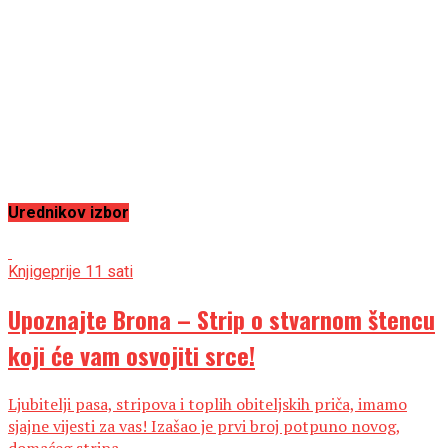
Urednikov izbor
Knjige
prije 11 sati
Upoznajte Brona – Strip o stvarnom štencu
koji će vam osvojiti srce!
Ljubitelji pasa, stripova i toplih obiteljskih priča, imamo
sjajne vijesti za vas! Izašao je prvi broj potpuno novog,