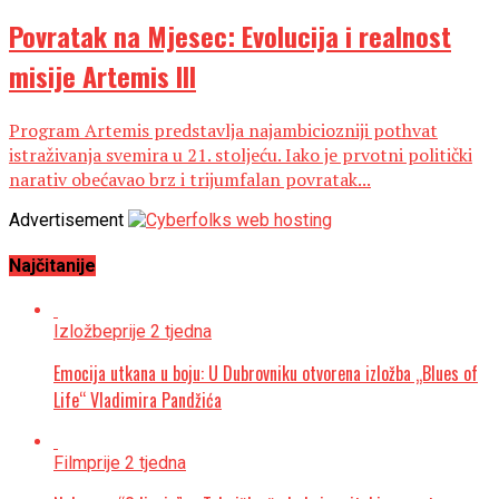
Povratak na Mjesec: Evolucija i realnost
misije Artemis III
Program Artemis predstavlja najambiciozniji pothvat
istraživanja svemira u 21. stoljeću. Iako je prvotni politički
narativ obećavao brz i trijumfalan povratak...
Advertisement
Najčitanije
Izložbe
prije 2 tjedna
Emocija utkana u boju: U Dubrovniku otvorena izložba „Blues of
Life“ Vladimira Pandžića
Film
prije 2 tjedna