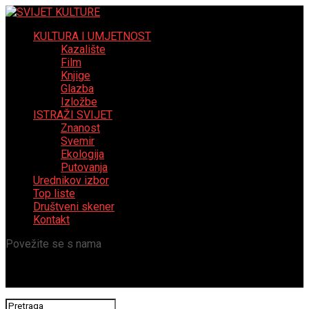
KULTURA I UMJETNOST
Kazalište
Film
Knjige
Glazba
Izložbe
ISTRAŽI SVIJET
Znanost
Svemir
Ekologija
Putovanja
Urednikov izbor
Top liste
Društveni skener
Kontakt
Povežite se s nama