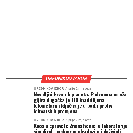
UREDNIKOV IZBOR
UREDNIKOV IZBOR
prije 2 mjeseca
Nevidljivi krvotok planeta: Podzemna mreža
gljiva dugačka je 110 kvadrilijuna
kilometara i ključna je u borbi protiv
klimatskih promjena
UREDNIKOV IZBOR
prije 2 mjeseca
Kaos u epruveti: Znanstvenici u laboratoriju
simulirali nuklearnu eksploziju i doživjeli