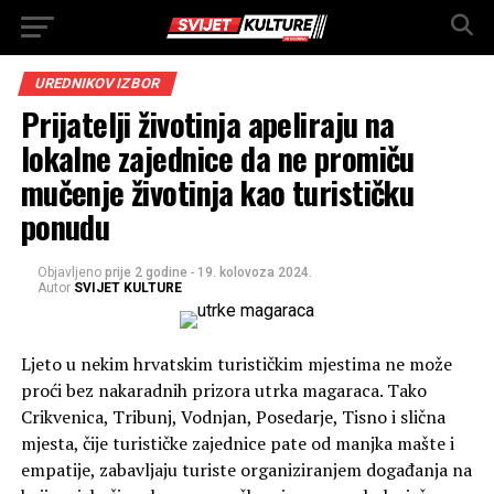
UREDNIKOV IZBOR
Prijatelji životinja apeliraju na
lokalne zajednice da ne promiču
mučenje životinja kao turističku
ponudu
Objavljeno
prije 2 godine
-
19. kolovoza 2024.
Autor
SVIJET KULTURE
Ljeto u nekim hrvatskim turističkim mjestima ne može
proći bez nakaradnih prizora utrka magaraca. Tako
Crikvenica, Tribunj, Vodnjan, Posedarje, Tisno i slična
mjesta, čije turističke zajednice pate od manjka mašte i
empatije, zabavljaju turiste organiziranjem događanja na