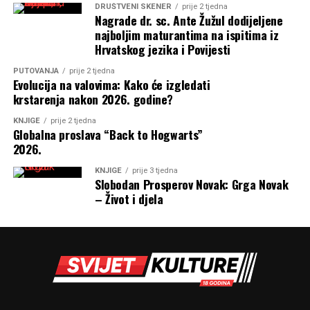
DRUŠTVENI SKENER
prije 2 tjedna
Nagrade dr. sc. Ante Žužul dodijeljene
najboljim maturantima na ispitima iz
Hrvatskog jezika i Povijesti
PUTOVANJA
prije 2 tjedna
Evolucija na valovima: Kako će izgledati
krstarenja nakon 2026. godine?
KNJIGE
prije 2 tjedna
Globalna proslava “Back to Hogwarts”
2026.
KNJIGE
prije 3 tjedna
Slobodan Prosperov Novak: Grga Novak
– Život i djela