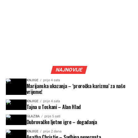
NAJNOVIJE
KNJIGE
prije 4 sata
Marijanska ukazanja – ‘proročka karizma’ za naše
vrijeme!
KNJIGE
prije 4 sata
Tajna u Toskani – Alan Hlad
GLAZBA
prije 5 sati
Dubrovačke ljetne igre – događanja
KNJIGE
prije 2 dana
Agatha Christie – Sudbina nepoznata