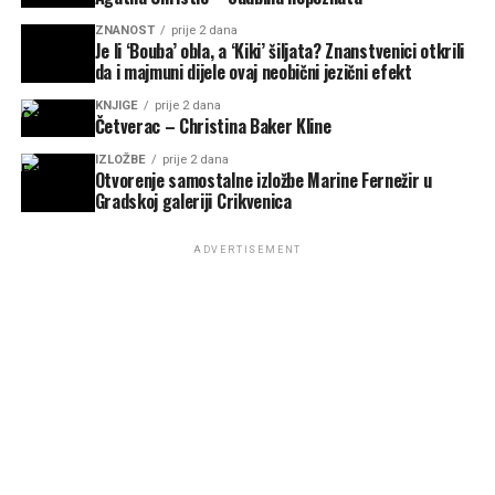
ZNANOST
prije 2 dana
Je li ‘Bouba’ obla, a ‘Kiki’ šiljata? Znanstvenici otkrili
da i majmuni dijele ovaj neobični jezični efekt
KNJIGE
prije 2 dana
Četverac – Christina Baker Kline
IZLOŽBE
prije 2 dana
Otvorenje samostalne izložbe Marine Fernežir u
Gradskoj galeriji Crikvenica
ADVERTISEMENT