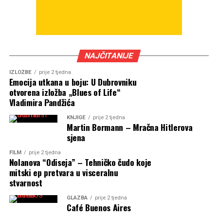
NAJČITANIJE
IZLOŽBE
prije 2 tjedna
Emocija utkana u boju: U Dubrovniku
otvorena izložba „Blues of Life“
Vladimira Pandžića
KNJIGE
prije 2 tjedna
Martin Bormann – Mračna Hitlerova
sjena
FILM
prije 2 tjedna
Nolanova “Odiseja” – Tehničko čudo koje
mitski ep pretvara u visceralnu
stvarnost
GLAZBA
prije 2 tjedna
Café Buenos Aires