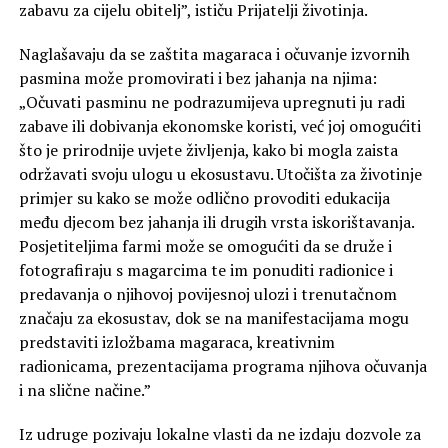
zabavu za cijelu obitelj”, ističu Prijatelji životinja.
Naglašavaju da se zaštita magaraca i očuvanje izvornih
pasmina može promovirati i bez jahanja na njima:
„Očuvati pasminu ne podrazumijeva upregnuti ju radi
zabave ili dobivanja ekonomske koristi, već joj omogućiti
što je prirodnije uvjete življenja, kako bi mogla zaista
održavati svoju ulogu u ekosustavu. Utočišta za životinje
primjer su kako se može odlično provoditi edukacija
među djecom bez jahanja ili drugih vrsta iskorištavanja.
Posjetiteljima farmi može se omogućiti da se druže i
fotografiraju s magarcima te im ponuditi radionice i
predavanja o njihovoj povijesnoj ulozi i trenutačnom
značaju za ekosustav, dok se na manifestacijama mogu
predstaviti izložbama magaraca, kreativnim
radionicama, prezentacijama programa njihova očuvanja
i na slične načine.”
Iz udruge pozivaju lokalne vlasti da ne izdaju dozvole za