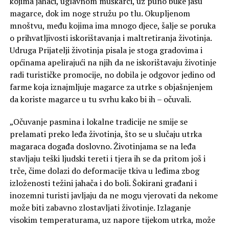
kojima jahači, uglavnom muškarci, uz puno buke jašu
magarce, dok im noge stružu po tlu. Okupljenom
mnoštvu, među kojima ima mnogo djece, šalje se poruka
o prihvatljivosti iskorištavanja i maltretiranja životinja.
Udruga Prijatelji životinja pisala je stoga gradovima i
općinama apelirajući na njih da ne iskorištavaju životinje
radi turističke promocije, no dobila je odgovor jedino od
farme koja iznajmljuje magarce za utrke s objašnjenjem
da koriste magarce u tu svrhu kako bi ih – očuvali.
„Očuvanje pasmina i lokalne tradicije ne smije se
prelamati preko leđa životinja, što se u slučaju utrka
magaraca događa doslovno. Životinjama se na leđa
stavljaju teški ljudski tereti i tjera ih se da pritom još i
trče, čime dolazi do deformacije tkiva u leđima zbog
izloženosti težini jahača i do boli. Šokirani građani i
inozemni turisti javljaju da ne mogu vjerovati da nekome
može biti zabavno zlostavljati životinje. Izlaganje
visokim temperaturama, uz napore tijekom utrka, može