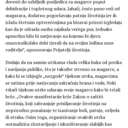
dovesti do ozbiljnih posljedica za magarce poput
dehidracije i toplotnog udara. Jahači, često puno veći od
magaraca, dodatno pogoršavaju patnju životinja jer ih
izlažu štetnim opterećenjima pa bizarni prizori izgledaju
kao da je odrasla osoba zajahala većega psa. Jednako
apsurdno bilo bi natjecanje na kojemu bi djecu
osnovnoškolske dobi tjerali da na svojim leđima nose
roditelje”, upozoravaju Prijatelji životinja.
Dodaju da na samim utrkama vlada velika buka od povika
i navijanja publike, što je također stresno za magarce, a
kako bi se izbjegle „nezgode” tijekom utrka, magarcima
se satima prije natjecanja uskraćuju hrana i voda. Neki
trkači tijekom utrke udaraju svoje magarce kako bi trčali
brže. „Ovakve manifestacije krše Zakon o zaštiti
životinja, koji zabranjuje prisiljavanje životinja na
neprirodno ponašanje te izazivanje boli, patnje, ozljeda
ili straha. Osim toga, organiziranje ovakvih utrka
normalizira zlostavljanje i iskorištavanje slabijih kao