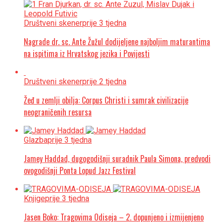
Društveni skener
prije 3 tjedna
Nagrade dr. sc. Ante Žužul dodijeljene najboljim maturantima
na ispitima iz Hrvatskog jezika i Povijesti
Društveni skener
prije 2 tjedna
Žeđ u zemlji obilja: Corpus Christi i sumrak civilizacije
neograničenih resursa
Glazba
prije 3 tjedna
Jamey Haddad, dugogodišnji suradnik Paula Simona, predvodi
ovogodišnji Ponta Lopud Jazz Festival
Knjige
prije 3 tjedna
Jasen Boko: Tragovima Odiseja – 2. dopunjeno i izmijenjeno