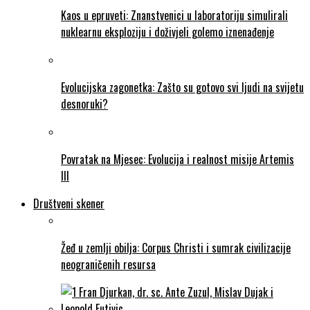
Kaos u epruveti: Znanstvenici u laboratoriju simulirali
nuklearnu eksploziju i doživjeli golemo iznenađenje
Evolucijska zagonetka: Zašto su gotovo svi ljudi na svijetu
desnoruki?
Povratak na Mjesec: Evolucija i realnost misije Artemis
III
Društveni skener
Žeđ u zemlji obilja: Corpus Christi i sumrak civilizacije
neograničenih resursa