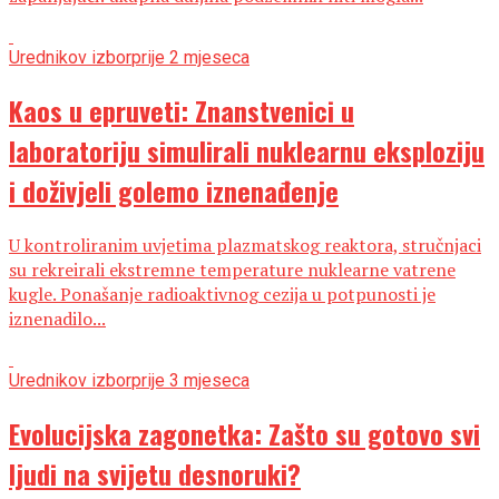
Urednikov izbor
prije 2 mjeseca
Kaos u epruveti: Znanstvenici u
laboratoriju simulirali nuklearnu eksploziju
i doživjeli golemo iznenađenje
U kontroliranim uvjetima plazmatskog reaktora, stručnjaci
su rekreirali ekstremne temperature nuklearne vatrene
kugle. Ponašanje radioaktivnog cezija u potpunosti je
iznenadilo...
Urednikov izbor
prije 3 mjeseca
Evolucijska zagonetka: Zašto su gotovo svi
ljudi na svijetu desnoruki?