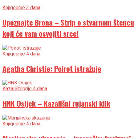
Knjige
prije 3 dana
Upoznajte Brona – Strip o stvarnom štencu
koji će vam osvojiti srce!
Knjige
prije 4 dana
Agatha Christie: Poirot istražuje
Kazalište
prije 4 dana
HNK Osijek – Kazališni rujanski klik
Knjige
prije 4 dana