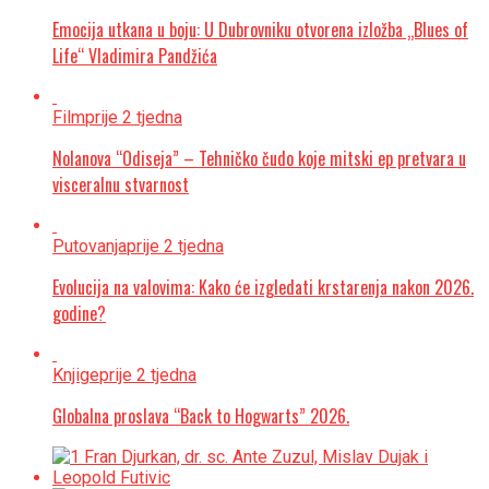
Emocija utkana u boju: U Dubrovniku otvorena izložba „Blues of
Life“ Vladimira Pandžića
Film
prije 2 tjedna
Nolanova “Odiseja” – Tehničko čudo koje mitski ep pretvara u
visceralnu stvarnost
Putovanja
prije 2 tjedna
Evolucija na valovima: Kako će izgledati krstarenja nakon 2026.
godine?
Knjige
prije 2 tjedna
Globalna proslava “Back to Hogwarts” 2026.