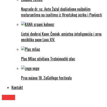
Nagrade dr. sc. Ante Žužul dodijeljene najboljim
maturantima na ispitima iz Hrvatskog jezika i Povijesti
Ljetni dvobroj Kane: Čovjek, umjetna inteligencija i prva
enciklika pape Lava XIV.
Plac Mljac oživljava Trešnjevački plac
Prva najava 18. ZeGeVege festivala
Kontakt
Knjige