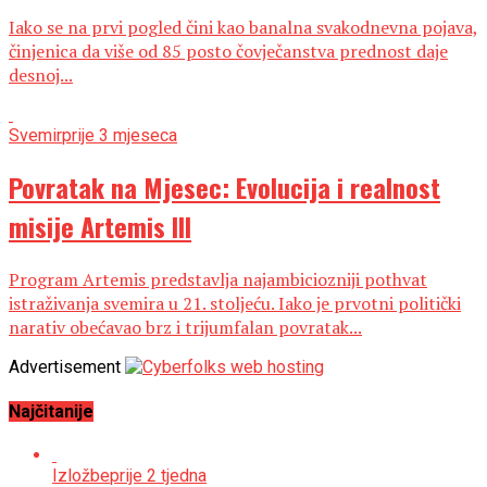
Iako se na prvi pogled čini kao banalna svakodnevna pojava,
činjenica da više od 85 posto čovječanstva prednost daje
desnoj...
Svemir
prije 3 mjeseca
Povratak na Mjesec: Evolucija i realnost
misije Artemis III
Program Artemis predstavlja najambiciozniji pothvat
istraživanja svemira u 21. stoljeću. Iako je prvotni politički
narativ obećavao brz i trijumfalan povratak...
Advertisement
Najčitanije
Izložbe
prije 2 tjedna