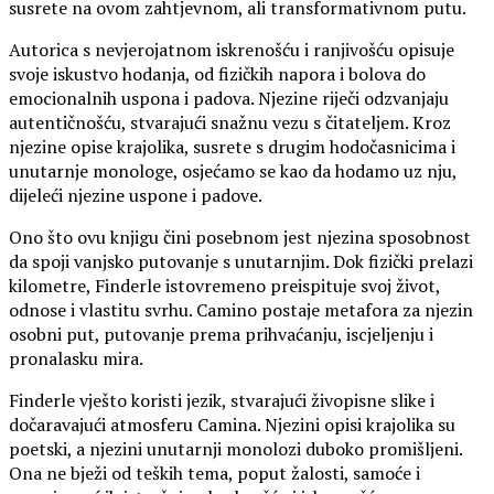
susrete na ovom zahtjevnom, ali transformativnom putu.
Autorica s nevjerojatnom iskrenošću i ranjivošću opisuje
svoje iskustvo hodanja, od fizičkih napora i bolova do
emocionalnih uspona i padova. Njezine riječi odzvanjaju
autentičnošću, stvarajući snažnu vezu s čitateljem. Kroz
njezine opise krajolika, susrete s drugim hodočasnicima i
unutarnje monologe, osjećamo se kao da hodamo uz nju,
dijeleći njezine uspone i padove.
Ono što ovu knjigu čini posebnom jest njezina sposobnost
da spoji vanjsko putovanje s unutarnjim. Dok fizički prelazi
kilometre, Finderle istovremeno preispituje svoj život,
odnose i vlastitu svrhu. Camino postaje metafora za njezin
osobni put, putovanje prema prihvaćanju, iscjeljenju i
pronalasku mira.
Finderle vješto koristi jezik, stvarajući živopisne slike i
dočaravajući atmosferu Camina. Njezini opisi krajolika su
poetski, a njezini unutarnji monolozi duboko promišljeni.
Ona ne bježi od teških tema, poput žalosti, samoće i