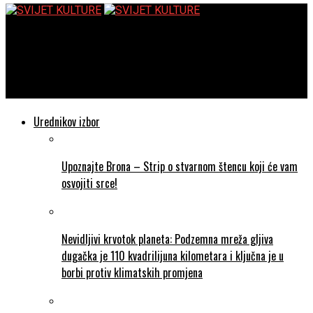
SVIJET KULTURE
Put u Santiago – Intimna i snažna priča o putovanju, gubitku i
pronalasku
Urednikov izbor
Upoznajte Brona – Strip o stvarnom štencu koji će vam
osvojiti srce!
Nevidljivi krvotok planeta: Podzemna mreža gljiva
dugačka je 110 kvadrilijuna kilometara i ključna je u
borbi protiv klimatskih promjena