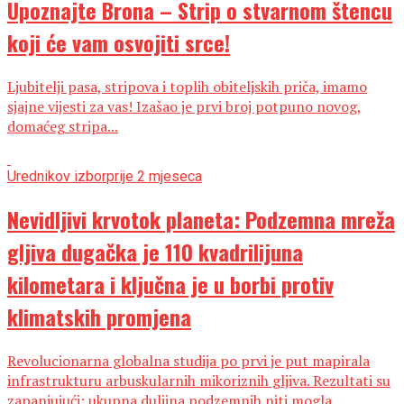
Upoznajte Brona – Strip o stvarnom štencu
koji će vam osvojiti srce!
Ljubitelji pasa, stripova i toplih obiteljskih priča, imamo
sjajne vijesti za vas! Izašao je prvi broj potpuno novog,
domaćeg stripa...
Urednikov izbor
prije 2 mjeseca
Nevidljivi krvotok planeta: Podzemna mreža
gljiva dugačka je 110 kvadrilijuna
kilometara i ključna je u borbi protiv
klimatskih promjena
Revolucionarna globalna studija po prvi je put mapirala
infrastrukturu arbuskularnih mikoriznih gljiva. Rezultati su
zapanjujući: ukupna duljina podzemnih niti mogla...