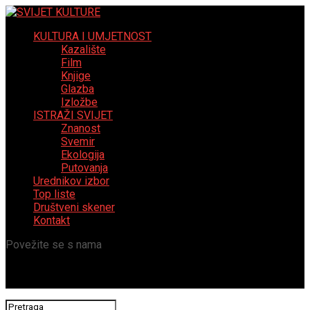
KULTURA I UMJETNOST
Kazalište
Film
Knjige
Glazba
Izložbe
ISTRAŽI SVIJET
Znanost
Svemir
Ekologija
Putovanja
Urednikov izbor
Top liste
Društveni skener
Kontakt
Povežite se s nama