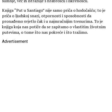
sumnje, već ih istražuje s hrabrošću i iskrenošću.
Knjiga “Put u Santiago” nije samo priča o hodočašću; to je
priča o ljudskoj snazi, otpornosti i sposobnosti da
pronađemo svjetlo čak i u najmračnijim trenucima. To je
knjiga koja nas potiče da se zapitamo o vlastitim životnim
putevima, o tome što nas pokreće i što tražimo.
Advertisement