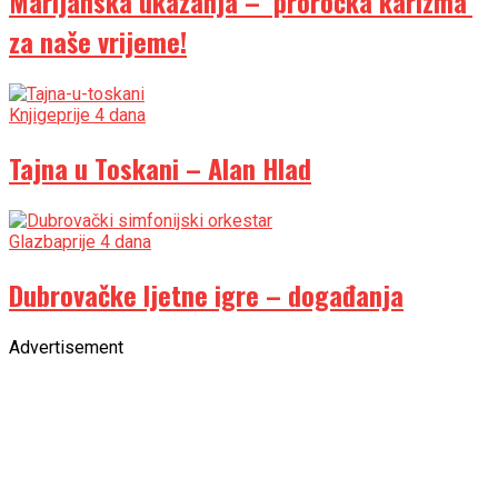
Marijanska ukazanja – ‘proročka karizma’
za naše vrijeme!
Knjige
prije 4 dana
Tajna u Toskani – Alan Hlad
Glazba
prije 4 dana
Dubrovačke ljetne igre – događanja
Advertisement