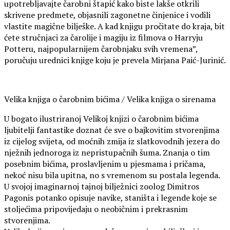
upotrebljavajte čarobni štapić kako biste lakše otkrili
skrivene predmete, objasnili zagonetne činjenice i vodili
vlastite magične bilješke. A kad knjigu pročitate do kraja, bit
ćete stručnjaci za čarolije i magiju iz filmova o Harryju
Potteru, najpopularnijem čarobnjaku svih vremena”,
poručuju urednici knjige koju je prevela Mirjana Paić-Jurinić.
Velika knjiga o čarobnim bićima / Velika knjiga o sirenama
U bogato ilustriranoj Velikoj knjizi o čarobnim bićima
ljubitelji fantastike doznat će sve o bajkovitim stvorenjima
iz cijelog svijeta, od moćnih zmija iz slatkovodnih jezera do
nježnih jednoroga iz nepristupačnih šuma. Znanja o tim
posebnim bićima, proslavljenim u pjesmama i pričama,
nekoć nisu bila upitna, no s vremenom su postala legenda.
U svojoj imaginarnoj tajnoj bilježnici zoolog Dimitros
Pagonis potanko opisuje navike, staništa i legende koje se
stoljećima pripovijedaju o neobičnim i prekrasnim
stvorenjima.