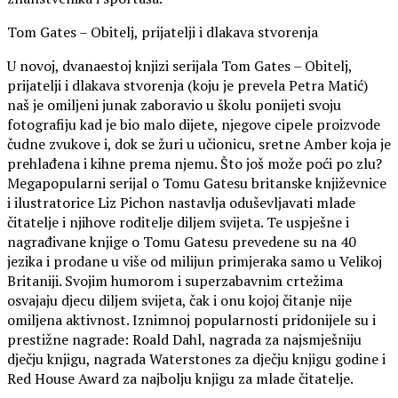
Tom Gates – Obitelj, prijatelji i dlakava stvorenja
U novoj, dvanaestoj knjizi serijala Tom Gates – Obitelj,
prijatelji i dlakava stvorenja (koju je prevela Petra Matić)
naš je omiljeni junak zaboravio u školu ponijeti svoju
fotografiju kad je bio malo dijete, njegove cipele proizvode
čudne zvukove i, dok se žuri u učionicu, sretne Amber koja je
prehlađena i kihne prema njemu. Što još može poći po zlu?
Megapopularni serijal o Tomu Gatesu britanske književnice
i ilustratorice Liz Pichon nastavlja oduševljavati mlade
čitatelje i njihove roditelje diljem svijeta. Te uspješne i
nagrađivane knjige o Tomu Gatesu prevedene su na 40
jezika i prodane u više od milijun primjeraka samo u Velikoj
Britaniji. Svojim humorom i superzabavnim crtežima
osvajaju djecu diljem svijeta, čak i onu kojoj čitanje nije
omiljena aktivnost. Iznimnoj popularnosti pridonijele su i
prestižne nagrade: Roald Dahl, nagrada za najsmješniju
dječju knjigu, nagrada Waterstones za dječju knjigu godine i
Red House Award za najbolju knjigu za mlade čitatelje.