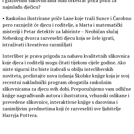
i glazbenim slikovnicama Mali orkestar priča priču za
najmlađu dječicu?
• Raskošno ilustrirane priče Lane koje traži Sunce i Čarobno
pero raznježit će djecu i roditelje, a Marta i matematički
misteriji i Petar detektiv za labirinte – Neobičan slučaj
Nebeskog dvorca razveseliti djecu koja se žele igrati,
istraživati i kreativno razmišljati
Interliber je prava prigoda za nabavu kvalitetnih slikovnica
koje djeca i roditelji mogu čitati tijekom cijele godine. Ako
niste sigurni što biste izabrali u obilju interliberskih
noviteta, prelistajte nova izdanja Školske knjige koja je svoj
recentni nakladnički program obogatila raskošnim
slikovnicama za djecu svih dobi. Preporučujemo vam odlične
knjige nagrađivanih autora i ilustratora, vrhunski oslikane i
prevedene slikovnice, interaktivne knjige s darovima i
zanimljivim predmetima koji će razveseliti sve ljubitelje
Harryja Pottera.