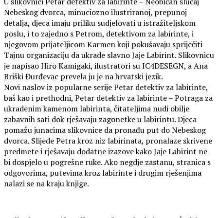
U slikovnici Petar detektiv za labirinte – Neobičan slučaj
Nebeskog dvorca, minuciozno ilustriranoj, prepunoj
detalja, djeca imaju priliku sudjelovati u istražiteljskom
poslu, i to zajedno s Petrom, detektivom za labirinte, i
njegovom prijateljicom Karmen koji pokušavaju spriječiti
Tajnu organizaciju da ukrade slavno Jaje Labirint. Slikovnicu
je napisao Hiro Kamigaki, ilustratori su IC4DESEGN, a Ana
Briški Đurđevac prevela ju je na hrvatski jezik.
Novi naslov iz popularne serije Petar detektiv za labirinte,
baš kao i prethodni, Petar detektiv za labirinte – Potraga za
ukradenim kamenom labirinta, čitateljima nudi obilje
zabavnih sati dok rješavaju zagonetke u labirintu. Djeca
pomažu junacima slikovnice da pronađu put do Nebeskog
dvorca. Slijede Petra kroz niz labirinata, pronalaze skrivene
predmete i rješavaju dodatne izazove kako Jaje Labirint ne
bi dospjelo u pogrešne ruke. Ako negdje zastanu, stranica s
odgovorima, putevima kroz labirinte i drugim rješenjima
nalazi se na kraju knjige.