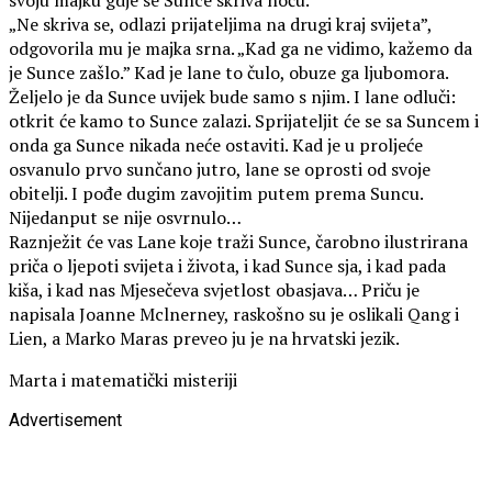
„Ne skriva se, odlazi prijateljima na drugi kraj svijeta”,
odgovorila mu je majka srna. „Kad ga ne vidimo, kažemo da
je Sunce zašlo.” Kad je lane to čulo, obuze ga ljubomora.
Željelo je da Sunce uvijek bude samo s njim. I lane odluči:
otkrit će kamo to Sunce zalazi. Sprijateljit će se sa Suncem i
onda ga Sunce nikada neće ostaviti. Kad je u proljeće
osvanulo prvo sunčano jutro, lane se oprosti od svoje
obitelji. I pođe dugim zavojitim putem prema Suncu.
Nijedanput se nije osvrnulo…
Raznježit će vas Lane koje traži Sunce, čarobno ilustrirana
priča o ljepoti svijeta i života, i kad Sunce sja, i kad pada
kiša, i kad nas Mjesečeva svjetlost obasjava… Priču je
napisala Joanne Mclnerney, raskošno su je oslikali Qang i
Lien, a Marko Maras preveo ju je na hrvatski jezik.
Marta i matematički misteriji
Advertisement