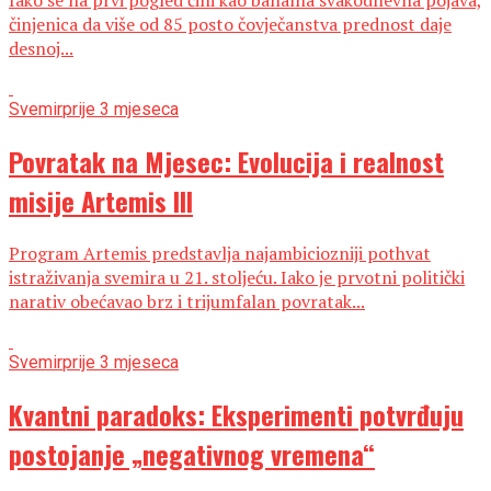
činjenica da više od 85 posto čovječanstva prednost daje
desnoj...
Svemir
prije 3 mjeseca
Povratak na Mjesec: Evolucija i realnost
misije Artemis III
Program Artemis predstavlja najambiciozniji pothvat
istraživanja svemira u 21. stoljeću. Iako je prvotni politički
narativ obećavao brz i trijumfalan povratak...
Svemir
prije 3 mjeseca
Kvantni paradoks: Eksperimenti potvrđuju
postojanje „negativnog vremena“