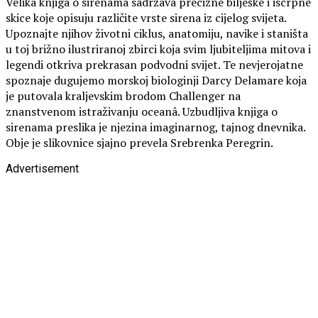
Velika knjiga o sirenama sadržava precizne bilješke i iscrpne
skice koje opisuju različite vrste sirena iz cijelog svijeta.
Upoznajte njihov životni ciklus, anatomiju, navike i staništa
u toj brižno ilustriranoj zbirci koja svim ljubiteljima mitova i
legendi otkriva prekrasan podvodni svijet. Te nevjerojatne
spoznaje dugujemo morskoj biologinji Darcy Delamare koja
je putovala kraljevskim brodom Challenger na
znanstvenom istraživanju oceanâ. Uzbudljiva knjiga o
sirenama preslika je njezina imaginarnog, tajnog dnevnika.
Obje je slikovnice sjajno prevela Srebrenka Peregrin.
Advertisement