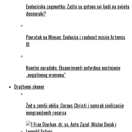
Evolucijska zagonetka: Zašto su gotovo svi ljudi na svijetu
desnoruki?
Povratak na Mjesec: Evolucija i realnost misije Artemis
III
Kvantni paradoks: Eksperimenti potvrđuju postojanje
„negativnog vremena“
Društveni skener
Žeđ u zemlji obilja: Corpus Christi i sumrak civilizacije
neograničenih resursa