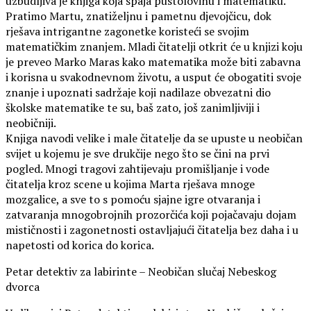
uzbudljiva je knjiga koja spaja pustolovinu i matematiku.
Pratimo Martu, znatiželjnu i pametnu djevojčicu, dok
rješava intrigantne zagonetke koristeći se svojim
matematičkim znanjem. Mladi čitatelji otkrit će u knjizi koju
je preveo Marko Maras kako matematika može biti zabavna
i korisna u svakodnevnom životu, a usput će obogatiti svoje
znanje i upoznati sadržaje koji nadilaze obvezatni dio
školske matematike te su, baš zato, još zanimljiviji i
neobičniji.
Knjiga navodi velike i male čitatelje da se upuste u neobičan
svijet u kojemu je sve drukčije nego što se čini na prvi
pogled. Mnogi tragovi zahtijevaju promišljanje i vode
čitatelja kroz scene u kojima Marta rješava mnoge
mozgalice, a sve to s pomoću sjajne igre otvaranja i
zatvaranja mnogobrojnih prozorčića koji pojačavaju dojam
mističnosti i zagonetnosti ostavljajući čitatelja bez daha i u
napetosti od korica do korica.
Petar detektiv za labirinte – Neobičan slučaj Nebeskog
dvorca