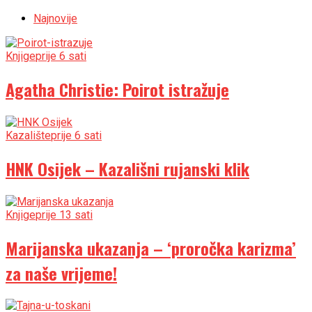
Najnovije
Knjige
prije 6 sati
Agatha Christie: Poirot istražuje
Kazalište
prije 6 sati
HNK Osijek – Kazališni rujanski klik
Knjige
prije 13 sati
Marijanska ukazanja – ‘proročka karizma’
za naše vrijeme!