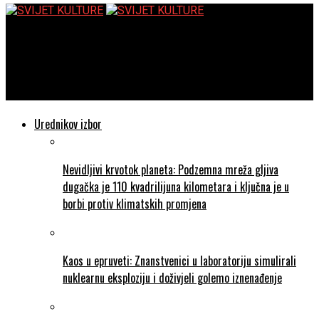
SVIJET KULTURE
Školska knjiga – Najbolje knjige i darovi za djecu i mlade na
Interliberu
Urednikov izbor
Nevidljivi krvotok planeta: Podzemna mreža gljiva
dugačka je 110 kvadrilijuna kilometara i ključna je u
borbi protiv klimatskih promjena
Kaos u epruveti: Znanstvenici u laboratoriju simulirali
nuklearnu eksploziju i doživjeli golemo iznenađenje