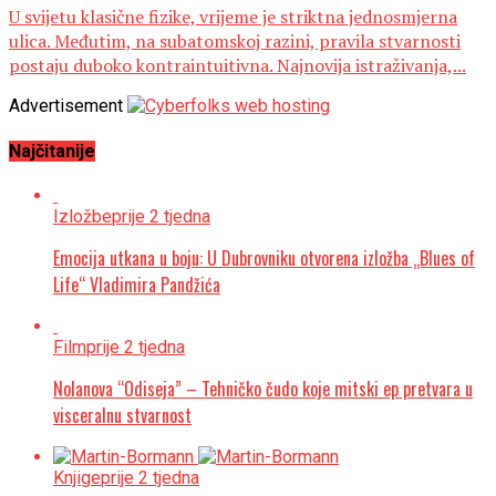
U svijetu klasične fizike, vrijeme je striktna jednosmjerna
ulica. Međutim, na subatomskoj razini, pravila stvarnosti
postaju duboko kontraintuitivna. Najnovija istraživanja,...
Advertisement
Najčitanije
Izložbe
prije 2 tjedna
Emocija utkana u boju: U Dubrovniku otvorena izložba „Blues of
Life“ Vladimira Pandžića
Film
prije 2 tjedna
Nolanova “Odiseja” – Tehničko čudo koje mitski ep pretvara u
visceralnu stvarnost
Knjige
prije 2 tjedna