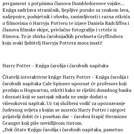
pergament s potpisima članova Dumbledoreove vojske…
Knjiga sadržava straničnik, ljepljive poruke sa znakom lava,
naljepnice, podsjetnik i olovku, zanimljivosti i razna otkrića
o filmovima o Harryju Potteru te izjave Daniela Radcliffea i
članova filmske ekipe, privlačne fotografije i crteže iz
filmova. To je zbirka čarobnjačkih predmeta Gryffindora
koju svaki ljubitelj Harryja Pottera mora imati!
Harry Potter – Knjiga čarolija i čarobnih napitaka
Čitatelji interaktivne knjige Harry Potter – Knjiga čarolija i
čarobnih napitaka Cale Spinner upoznat će profesore koji
predaju u Hogwartsu, otkriti kako se riješiti dosadnog bauka
i doznati koji se sastojak nikada ne smije dodati u
višesokovni napitak. Uz taj službeni vodič za upoznavanje
čudesnog svijeta s kojim se susreću Harry Potter i njegovi
prijatelji dobit će i poseban dar – čarobni štapić Hermione
Granger koji piše nevidljivom tintom.
„Dok čitate Knjigu čarolija i čarobnih napitaka, pametno