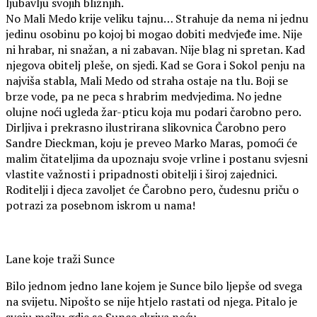
ljubavlju svojih bližnjih.
No Mali Medo krije veliku tajnu… Strahuje da nema ni jednu
jedinu osobinu po kojoj bi mogao dobiti medvjeđe ime. Nije
ni hrabar, ni snažan, a ni zabavan. Nije blag ni spretan. Kad
njegova obitelj pleše, on sjedi. Kad se Gora i Sokol penju na
najviša stabla, Mali Medo od straha ostaje na tlu. Boji se
brze vode, pa ne peca s hrabrim medvjedima. No jedne
olujne noći ugleda žar-pticu koja mu podari čarobno pero.
Dirljiva i prekrasno ilustrirana slikovnica Čarobno pero
Sandre Dieckman, koju je preveo Marko Maras, pomoći će
malim čitateljima da upoznaju svoje vrline i postanu svjesni
vlastite važnosti i pripadnosti obitelji i široj zajednici.
Roditelji i djeca zavoljet će Čarobno pero, čudesnu priču o
potrazi za posebnom iskrom u nama!
Lane koje traži Sunce
Bilo jednom jedno lane kojem je Sunce bilo ljepše od svega
na svijetu. Nipošto se nije htjelo rastati od njega. Pitalo je
svoju majku gdje se Sunce skriva noću.