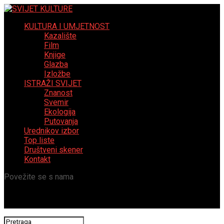
KULTURA I UMJETNOST
Kazalište
Film
Knjige
Glazba
Izložbe
ISTRAŽI SVIJET
Znanost
Svemir
Ekologija
Putovanja
Urednikov izbor
Top liste
Društveni skener
Kontakt
Povežite se s nama