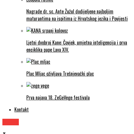
Nagrade dr. sc. Ante Žužul dodijeljene najboljim
maturantima na ispitima iz Hrvatskog jezika i Povijesti
Ljetni dvobroj Kane: Čovjek, umjetna inteligencija i prva
enciklika pape Lava XIV.
Plac Mljac oživljava Trešnjevački plac
Prva najava 18. ZeGeVege festivala
Kontakt
Knjige