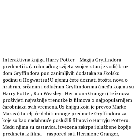
Interaktivna knjiga Harry Potter – Magija Gryffindora –
predmeti iz čarobnjačkog svijeta svojevrstan je vodič kroz
dom Gryffindora pun zanimljivih dodataka za školsku
godinu u Hogwartsu! U njemu ćete doznati štošta nova o
hrabrim, srčanim i odlučnim Gryffindorima (među kojima su
Harry Potter, Ron Weasley i Hermiona Granger) te iznova
proživjeti najvažnije trenutke iz filmova o najpopularnijem
čarobnjaku svih vremena. Uz knjigu koju je preveo Marko
Maras čitatelji će dobiti mnoge predmete Gryffindora za
koje su kao nadahnuće poslužili filmovi o Harryju Potteru.
Među njima su zastavica, izvezena zakrpa i službene kopije
predmeta iz filma – raspored sati Hermione Granger,