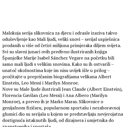
Malokoja serija slikovnica za djecu i odrasle izaziva takvo
oduševljenje kao Mali ljudi, veliki snovi – serijal uspješnica
prodanih u više od četiri milijuna primjeraka diljem svijeta.
Svi su slavni junaci ovih predivno ilustriranih knjiga
Španjolke Marije Isabel Sánchez Vegare na početku bili
samo mali ljudi s velikim snovima. Kako su ih ostvarili –
unatoč okolnostima koje im nisu uvijek išle u prilog –
pročitajte u prepričanim biografijama velikana Albert
Einstein, Leo Messi i Marilyn Monroe.
Nove su Male ljude ilustrirali Jean Claude (Albert Einstein),
Florencia Gavilan (Leo Messi) i Ana Albero (Marilyn
Monroe), a preveo ih je Marko Maras. Slikovnice o
genijalnom fizičaru, popularnom sportašu i nezaboravnoj
glumici dio su serijala u kojem se predstavljaju nevjerojatna
dostignuća istaknutih ljudi, od dizajnera i umjetnika do
znanstvenika i sportaša.