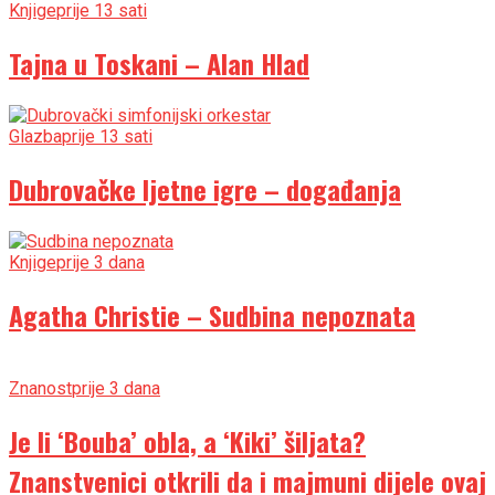
Knjige
prije 13 sati
Tajna u Toskani – Alan Hlad
Glazba
prije 13 sati
Dubrovačke ljetne igre – događanja
Knjige
prije 3 dana
Agatha Christie – Sudbina nepoznata
Znanost
prije 3 dana
Je li ‘Bouba’ obla, a ‘Kiki’ šiljata?
Znanstvenici otkrili da i majmuni dijele ovaj