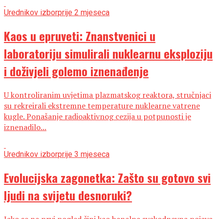
Urednikov izbor
prije 2 mjeseca
Kaos u epruveti: Znanstvenici u
laboratoriju simulirali nuklearnu eksploziju
i doživjeli golemo iznenađenje
U kontroliranim uvjetima plazmatskog reaktora, stručnjaci
su rekreirali ekstremne temperature nuklearne vatrene
kugle. Ponašanje radioaktivnog cezija u potpunosti je
iznenadilo...
Urednikov izbor
prije 3 mjeseca
Evolucijska zagonetka: Zašto su gotovo svi
ljudi na svijetu desnoruki?
Iako se na prvi pogled čini kao banalna svakodnevna pojava,