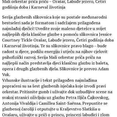
Mali orkestar priča priču – Orašar, Labuđe jezero, Četiri
godišnja doba i Karneval životinja
Serija glazbenih slikovnica koje su postale međunarodni
bestseleri sada je formatom i sadržajem prilagođena
najmlađoj dječici! Uvedite svoje maleno djetešce u svijet
najljepših djela klasične glazbe s pomoću slikovnica Jessice
Courtney Tickle Orašar, Labuđe jezero, Četiri godišnja doba
i Karneval životinja. Te su slikovnice pravo blago – bude
radost u djece, podižu energiju i utječu na njihov cjelovit
psihofizički razvoj. Serija Mali orkestar priča priču na
najljepši način predstavlja djeci klasičnu glazbu iz baleta,
opera i drugih glazbenih djela. Slikovnice je preveo Adam
Vuk.
Vrhunske ilustracije i tekst prilagođen najmlađima
popraćeni su sa šest glazbenih isječaka koje izvodi pravi
orkestar. Pritisnite gumb i uživajte dok uzbudljive scene na
svakoj stranici oživljuju uz glazbu Petra Iljiča Čajkovskog,
Antonija Vivaldija i Camillea Saint-Saënsa. Prepustite se
glazbenoj čaroliji i otputujte u Kraljevstvo Slatkiša u
Orašaru, uživajte u priči o princu, princezi labudici i zlom