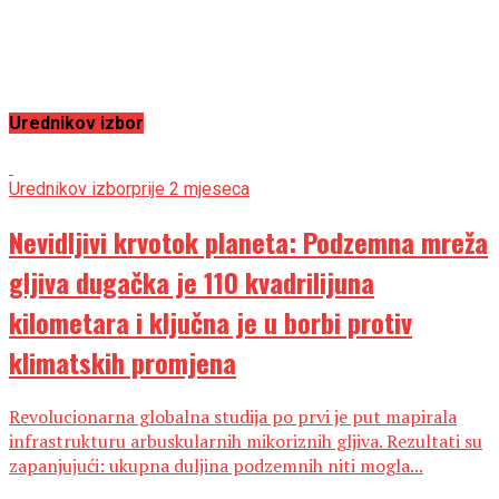
Urednikov izbor
Urednikov izbor
prije 2 mjeseca
Nevidljivi krvotok planeta: Podzemna mreža
gljiva dugačka je 110 kvadrilijuna
kilometara i ključna je u borbi protiv
klimatskih promjena
Revolucionarna globalna studija po prvi je put mapirala
infrastrukturu arbuskularnih mikoriznih gljiva. Rezultati su
zapanjujući: ukupna duljina podzemnih niti mogla...