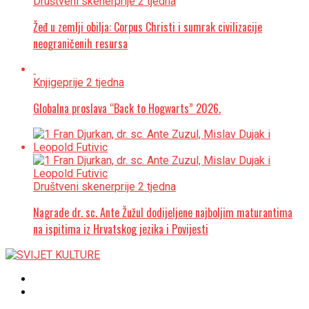
Društveni skener
prije 2 tjedna
Žeđ u zemlji obilja: Corpus Christi i sumrak civilizacije
neograničenih resursa
Knjige
prije 2 tjedna
Globalna proslava “Back to Hogwarts” 2026.
Društveni skener
prije 2 tjedna
Nagrade dr. sc. Ante Žužul dodijeljene najboljim maturantima
na ispitima iz Hrvatskog jezika i Povijesti