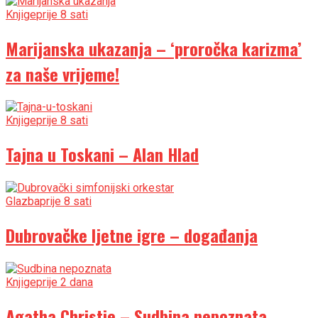
Knjige
prije 8 sati
Marijanska ukazanja – ‘proročka karizma’
za naše vrijeme!
Knjige
prije 8 sati
Tajna u Toskani – Alan Hlad
Glazba
prije 8 sati
Dubrovačke ljetne igre – događanja
Knjige
prije 2 dana
Agatha Christie – Sudbina nepoznata