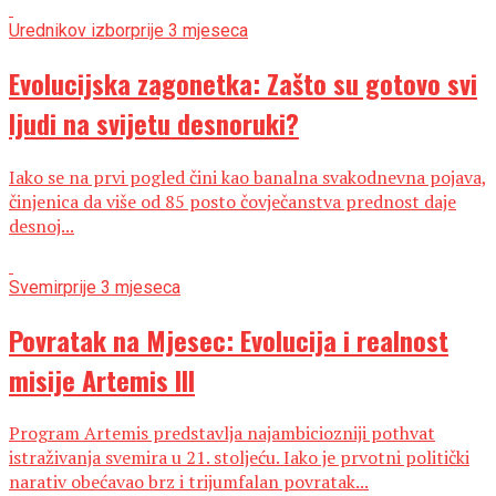
Urednikov izbor
prije 3 mjeseca
Evolucijska zagonetka: Zašto su gotovo svi
ljudi na svijetu desnoruki?
Iako se na prvi pogled čini kao banalna svakodnevna pojava,
činjenica da više od 85 posto čovječanstva prednost daje
desnoj...
Svemir
prije 3 mjeseca
Povratak na Mjesec: Evolucija i realnost
misije Artemis III
Program Artemis predstavlja najambiciozniji pothvat
istraživanja svemira u 21. stoljeću. Iako je prvotni politički
narativ obećavao brz i trijumfalan povratak...