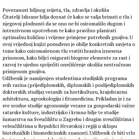
Povezanost biljnog svijeta, tla, zdravlja i okoliša
Čitatelji Ishrane bilja doznat će kako se valja brinuti o tlu i
njegovoj plodnosti da se ono ne bi osiromašilo dugom i
intenzivnom upotrebom te kako pravilno planirati
optimalnu količinu i vrijeme primjene potrebnih gnojiva. U
ovoj vrijednoj knjizi ponuđeno je obilje konkretnih savjeta o
tome kako osiromašenom tlu vratiti hraniva iznesena
prinosom, kako biljci osigurati biogene elemente za rast i
razvoj te ujedno spriječiti onečišćenje okoliša nestručnom
primjenom gnojiva.
Udžbenik je namijenjen studentima studijskih programa
svih razina (prijediplomskih, diplomskih i poslijediplomskih
doktorskih studija) vezanih za hortikulturu, krajobraznu
arhitekturu, agroekologiju i fitomedicinu. Prikladan je i za
sve srodne studije agronomije vezane za gospodarski važne
ratarske kulture, industrijsko i krmno bilje te studije
šumarstva na Sveučilištu u Zagrebu i drugim sveučilištima i
veleučilištima u Republici Hrvatskoj i regiji u sklopu
biotehničkih i biomedicinskih znanosti. Udžbenik će biti vrlo