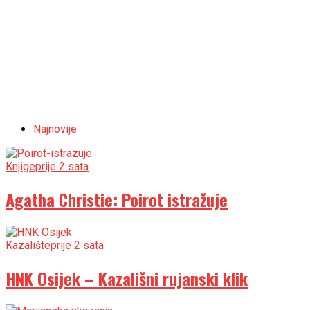
Najnovije
Knjige
prije 2 sata
Agatha Christie: Poirot istražuje
Kazalište
prije 2 sata
HNK Osijek – Kazališni rujanski klik