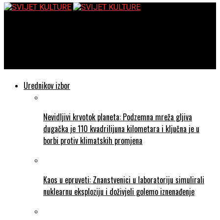
SVIJET KULTURE
Skupina autora: Ishrana bilja – u hortikulturi, krajobrazu i
kvaliteti hrane
Urednikov izbor
Nevidljivi krvotok planeta: Podzemna mreža gljiva
dugačka je 110 kvadrilijuna kilometara i ključna je u
borbi protiv klimatskih promjena
Kaos u epruveti: Znanstvenici u laboratoriju simulirali
nuklearnu eksploziju i doživjeli golemo iznenađenje