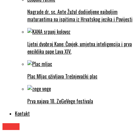
Nagrade dr. sc. Ante Žužul dodijeljene najboljim
maturantima na ispitima iz Hrvatskog jezika i Povijesti
Ljetni dvobroj Kane: Čovjek, umjetna inteligencija i prva
enciklika pape Lava XIV.
Plac Mljac oživljava Trešnjevački plac
Prva najava 18. ZeGeVege festivala
Kontakt
Knjige