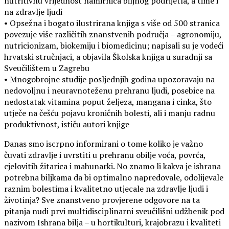
nutritivnu vrijednost namirnica biljnog podrijetla, a time i
na zdravlje ljudi
• Opsežna i bogato ilustrirana knjiga s više od 500 stranica
povezuje više različitih znanstvenih područja – agronomiju,
nutricionizam, biokemiju i biomedicinu; napisali su je vodeći
hrvatski stručnjaci, a objavila Školska knjiga u suradnji sa
Sveučilištem u Zagrebu
• Mnogobrojne studije posljednjih godina upozoravaju na
nedovoljnu i neuravnoteženu prehranu ljudi, posebice na
nedostatak vitamina poput željeza, mangana i cinka, što
utječe na češću pojavu kroničnih bolesti, ali i manju radnu
produktivnost, ističu autori knjige
Danas smo iscrpno informirani o tome koliko je važno
čuvati zdravlje i uvrstiti u prehranu obilje voća, povrća,
cjelovitih žitarica i mahunarki. No znamo li kakva je ishrana
potrebna biljkama da bi optimalno napredovale, odolijevale
raznim bolestima i kvalitetno utjecale na zdravlje ljudi i
životinja? Sve znanstveno provjerene odgovore na ta
pitanja nudi prvi multidisciplinarni sveučilišni udžbenik pod
nazivom Ishrana bilja – u hortikulturi, krajobrazu i kvaliteti