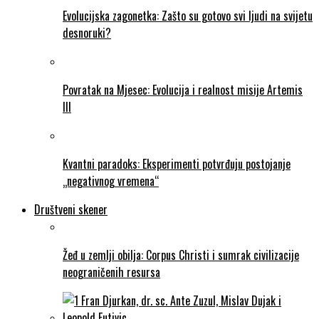
Evolucijska zagonetka: Zašto su gotovo svi ljudi na svijetu
desnoruki?
Povratak na Mjesec: Evolucija i realnost misije Artemis
III
Kvantni paradoks: Eksperimenti potvrđuju postojanje
„negativnog vremena“
Društveni skener
Žeđ u zemlji obilja: Corpus Christi i sumrak civilizacije
neograničenih resursa