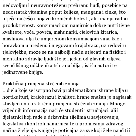
nedovoljnu i neuravnoteženu prehranu ljudi, posebice na
nedostatak vitamina poput željeza, mangana i cinka, što
utječe na češću pojavu kroničnih bolesti, ali i manju radnu
produktivnost. Konzumacijom namirnica dobre nutritivne
kvalitete, voća, povrća, mahunarki, cjelovitih žitarica,
maslinova ulja te umjerenom konzumacijom vina, kao i
boravkom u uređenu i njegovanu krajobrazu, uz redovitu
tjelovježbu, može se na najbolji način utjecati na fizičko i
mentalno zdravlje ljudi što je i jedan od glavnih ciljeva
sveučilišnog udžbenika Ishrana bilja”, ističu autori te
jedinstvene knjige.
Praktična primjena stečenih znanja
U djelu koje se iscrpno bavi problematikom ishrane bilja u
hortikulturi, krajobrazu i kvaliteti hrane snažan je naglasak
stavljen i na praktičnu primjenu stečenih znanja. Mnogo
vrijednih informacija naći će studenti i stručnjaci, ali i
djelatnici koji rade u državnim tijelima u savjetovanju,
legislativi i kontroli namirnica te u promicanju zdravog
načina življenja. Knjiga je poticajna za sve koji žele naučiti i