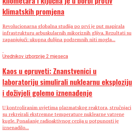
kilometara i ključna je u borbi protiv
klimatskih promjena
Revolucionarna globalna studija po prvi je put mapirala
infrastrukturu arbuskularnih mikoriznih gljiva. Rezultati su
zapanjujući: ukupna duljina podzemnih niti mogla...
Urednikov izbor
prije 2 mjeseca
Kaos u epruveti: Znanstvenici u
laboratoriju simulirali nuklearnu eksploziju
i doživjeli golemo iznenađenje
U kontroliranim uvjetima plazmatskog reaktora, stručnjaci
su rekreirali ekstremne temperature nuklearne vatrene
kugle. Ponašanje radioaktivnog cezija u potpunosti je
iznenadilo...