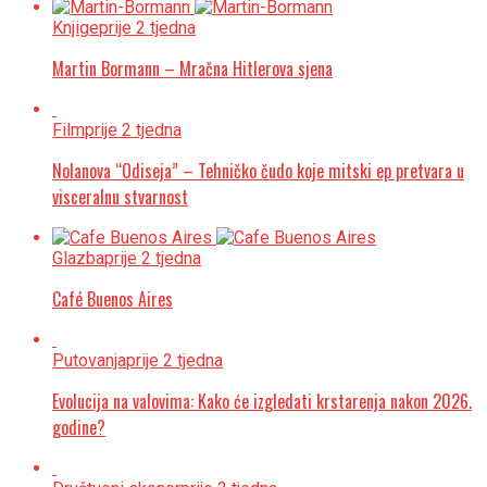
Knjige
prije 2 tjedna
Martin Bormann – Mračna Hitlerova sjena
Film
prije 2 tjedna
Nolanova “Odiseja” – Tehničko čudo koje mitski ep pretvara u
visceralnu stvarnost
Glazba
prije 2 tjedna
Café Buenos Aires
Putovanja
prije 2 tjedna
Evolucija na valovima: Kako će izgledati krstarenja nakon 2026.
godine?