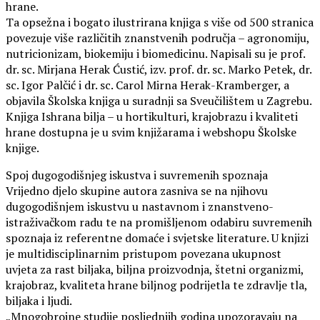
hrane.
Ta opsežna i bogato ilustrirana knjiga s više od 500 stranica
povezuje više različitih znanstvenih područja – agronomiju,
nutricionizam, biokemiju i biomedicinu. Napisali su je prof.
dr. sc. Mirjana Herak Ćustić, izv. prof. dr. sc. Marko Petek, dr.
sc. Igor Palčić i dr. sc. Carol Mirna Herak-Kramberger, a
objavila Školska knjiga u suradnji sa Sveučilištem u Zagrebu.
Knjiga Ishrana bilja – u hortikulturi, krajobrazu i kvaliteti
hrane dostupna je u svim knjižarama i webshopu Školske
knjige.
Spoj dugogodišnjeg iskustva i suvremenih spoznaja
Vrijedno djelo skupine autora zasniva se na njihovu
dugogodišnjem iskustvu u nastavnom i znanstveno-
istraživačkom radu te na promišljenom odabiru suvremenih
spoznaja iz referentne domaće i svjetske literature. U knjizi
je multidisciplinarnim pristupom povezana ukupnost
uvjeta za rast biljaka, biljna proizvodnja, štetni organizmi,
krajobraz, kvaliteta hrane biljnog podrijetla te zdravlje tla,
biljaka i ljudi.
„Mnogobrojne studije posljednjih godina upozoravaju na