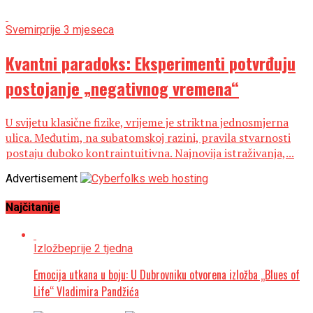
Svemir
prije 3 mjeseca
Kvantni paradoks: Eksperimenti potvrđuju
postojanje „negativnog vremena“
U svijetu klasične fizike, vrijeme je striktna jednosmjerna
ulica. Međutim, na subatomskoj razini, pravila stvarnosti
postaju duboko kontraintuitivna. Najnovija istraživanja,...
Advertisement
Najčitanije
Izložbe
prije 2 tjedna
Emocija utkana u boju: U Dubrovniku otvorena izložba „Blues of
Life“ Vladimira Pandžića