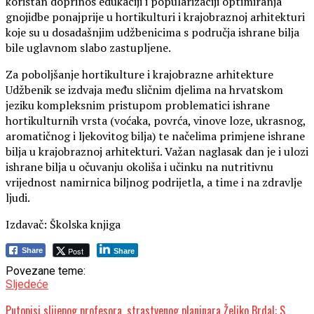
koristan doprinos edukaciji i popularizaciji optimiranja
gnojidbe ponajprije u hortikulturi i krajobraznoj arhitekturi
koje su u dosadašnjim udžbenicima s područja ishrane bilja
bile uglavnom slabo zastupljene.
Za poboljšanje hortikulture i krajobrazne arhitekture
Udžbenik se izdvaja među sličnim djelima na hrvatskom
jeziku kompleksnim pristupom problematici ishrane
hortikulturnih vrsta (voćaka, povrća, vinove loze, ukrasnog,
aromatičnog i ljekovitog bilja) te načelima primjene ishrane
bilja u krajobraznoj arhitekturi. Važan naglasak dan je i ulozi
ishrane bilja u očuvanju okoliša i učinku na nutritivnu
vrijednost namirnica biljnog podrijetla, a time i na zdravlje
ljudi.
Izdavač: Školska knjiga
Post
Share
Share
Povezane teme:
Sljedeće
Putopisi slijepog profesora, strastvenog planinara Željko Brdal: S