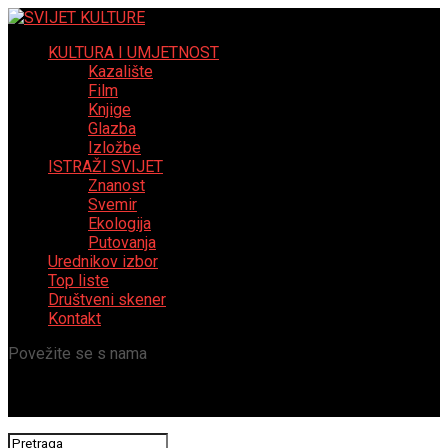
KULTURA I UMJETNOST
Kazalište
Film
Knjige
Glazba
Izložbe
ISTRAŽI SVIJET
Znanost
Svemir
Ekologija
Putovanja
Urednikov izbor
Top liste
Društveni skener
Kontakt
Povežite se s nama