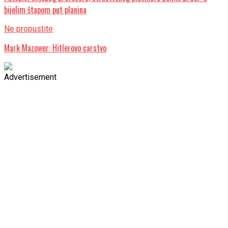
bijelim štapom put planina
Ne propustite
Mark Mazower: Hitlerovo carstvo
Advertisement