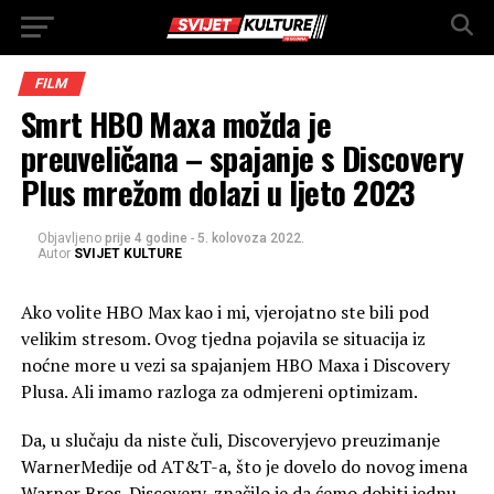
FILM
Smrt HBO Maxa možda je
preuveličana – spajanje s Discovery
Plus mrežom dolazi u ljeto 2023
Objavljeno
prije 4 godine
-
5. kolovoza 2022.
Autor
SVIJET KULTURE
Ako volite HBO Max kao i mi, vjerojatno ste bili pod
velikim stresom. Ovog tjedna pojavila se situacija iz
noćne more u vezi sa spajanjem HBO Maxa i Discovery
Plusa. Ali imamo razloga za odmjereni optimizam.
Da, u slučaju da niste čuli, Discoveryjevo preuzimanje
WarnerMedije od AT&T-a, što je dovelo do novog imena
Warner Bros. Discovery, značilo je da ćemo dobiti jednu