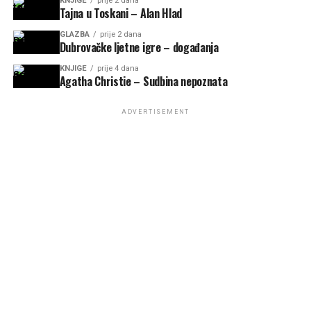
KNJIGE
prije 2 dana
Tajna u Toskani – Alan Hlad
GLAZBA
prije 2 dana
Dubrovačke ljetne igre – događanja
KNJIGE
prije 4 dana
Agatha Christie – Sudbina nepoznata
ADVERTISEMENT