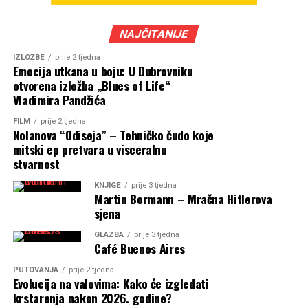
NAJČITANIJE
IZLOŽBE
prije 2 tjedna
Emocija utkana u boju: U Dubrovniku
otvorena izložba „Blues of Life“
Vladimira Pandžića
FILM
prije 2 tjedna
Nolanova “Odiseja” – Tehničko čudo koje
mitski ep pretvara u visceralnu
stvarnost
KNJIGE
prije 3 tjedna
Martin Bormann – Mračna Hitlerova
sjena
GLAZBA
prije 3 tjedna
Café Buenos Aires
PUTOVANJA
prije 2 tjedna
Evolucija na valovima: Kako će izgledati
krstarenja nakon 2026. godine?