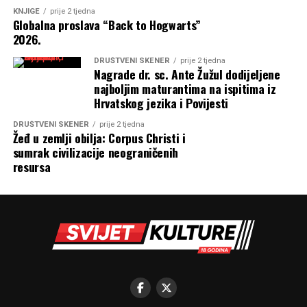
KNJIGE
prije 2 tjedna
Globalna proslava “Back to Hogwarts”
2026.
DRUŠTVENI SKENER
prije 2 tjedna
Nagrade dr. sc. Ante Žužul dodijeljene
najboljim maturantima na ispitima iz
Hrvatskog jezika i Povijesti
DRUŠTVENI SKENER
prije 2 tjedna
Žeđ u zemlji obilja: Corpus Christi i
sumrak civilizacije neograničenih
resursa