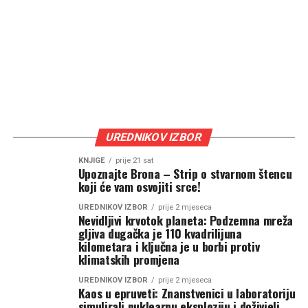
UREDNIKOV IZBOR
KNJIGE
prije 21 sat
Upoznajte Brona – Strip o stvarnom štencu
koji će vam osvojiti srce!
UREDNIKOV IZBOR
prije 2 mjeseca
Nevidljivi krvotok planeta: Podzemna mreža
gljiva dugačka je 110 kvadrilijuna
kilometara i ključna je u borbi protiv
klimatskih promjena
UREDNIKOV IZBOR
prije 2 mjeseca
Kaos u epruveti: Znanstvenici u laboratoriju
simulirali nuklearnu eksploziju i doživjeli