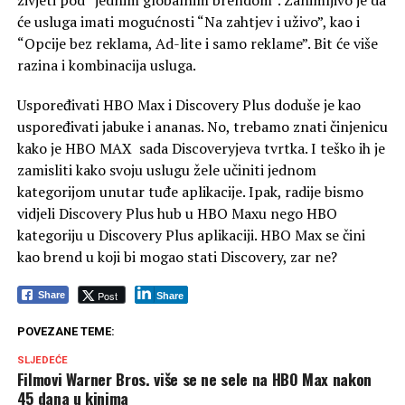
živjeti pod “jednim globalnim brendom”. Zanimljivo je da
će usluga imati mogućnosti “Na zahtjev i uživo”, kao i
“Opcije bez reklama, Ad-lite i samo reklame”. Bit će više
razina i kombinacija usluga.
Uspoređivati ​​HBO Max i Discovery Plus doduše je kao
uspoređivati ​​jabuke i ananas. No, trebamo znati činjenicu
kako je HBO MAX sada Discoveryjeva tvrtka. I teško ih je
zamisliti kako svoju uslugu žele učiniti jednom
kategorijom unutar tuđe aplikacije. Ipak, radije bismo
vidjeli Discovery Plus hub u HBO Maxu nego HBO
kategoriju u Discovery Plus aplikaciji. HBO Max se čini
kao brend u koji bi mogao stati Discovery, zar ne?
Post
Share
Share
POVEZANE TEME:
SLJEDEĆE
Filmovi Warner Bros. više se ne sele na HBO Max nakon
45 dana u kinima