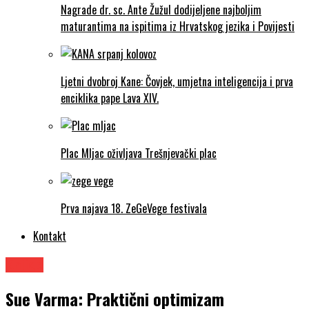
Nagrade dr. sc. Ante Žužul dodijeljene najboljim
maturantima na ispitima iz Hrvatskog jezika i Povijesti
Ljetni dvobroj Kane: Čovjek, umjetna inteligencija i prva
enciklika pape Lava XIV.
Plac Mljac oživljava Trešnjevački plac
Prva najava 18. ZeGeVege festivala
Kontakt
Knjige
Sue Varma: Praktični optimizam