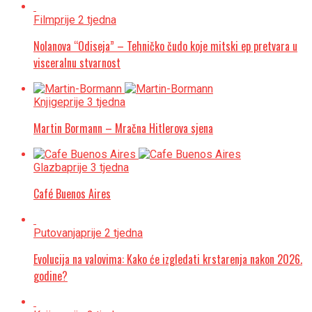
Film
prije 2 tjedna
Nolanova “Odiseja” – Tehničko čudo koje mitski ep pretvara u
visceralnu stvarnost
Knjige
prije 3 tjedna
Martin Bormann – Mračna Hitlerova sjena
Glazba
prije 3 tjedna
Café Buenos Aires
Putovanja
prije 2 tjedna
Evolucija na valovima: Kako će izgledati krstarenja nakon 2026.
godine?