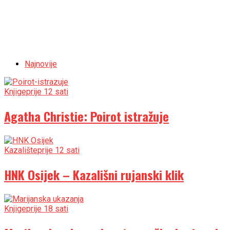
Najnovije
Knjige
prije 12 sati
Agatha Christie: Poirot istražuje
Kazalište
prije 12 sati
HNK Osijek – Kazališni rujanski klik
Knjige
prije 18 sati