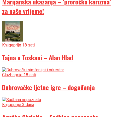
Marijanska ukazanja – ‘proročka karizma’
za naše vrijeme!
Knjige
prije 18 sati
Tajna u Toskani – Alan Hlad
Glazba
prije 18 sati
Dubrovačke ljetne igre – događanja
Knjige
prije 3 dana
Agatha Christie – Sudbina nepoznata