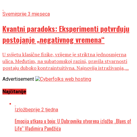
Svemir
prije 3 mjeseca
Kvantni paradoks: Eksperimenti potvrđuju
postojanje „negativnog vremena“
U svijetu klasične fizike, vrijeme je striktna jednosmjerna
ulica. Međutim, na subatomskoj razini, pravila stvarnosti
postaju duboko kontraintuitivna. Najnovija istraživanja,...
Advertisement
Najčitanije
Izložbe
prije 2 tjedna
Emocija utkana u boju: U Dubrovniku otvorena izložba „Blues of
Life“ Vladimira Pandžića