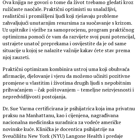
Ova knjiga ne govori o tome da život trebamo gledati kroz
ružičaste naočale. Praktični optimisti su snalažljivi,
realistični i promišljeni ljudi koji rješavaju probleme
zahvaljujući unutarnjim resursima za suočavanje s krizom.
Uz upitnike i vježbe za samoprocjenu, program praktičnog
optimizma pomoći će vam da razvijete svoj puni potencijal,
ustrajete unatoč preprekama i osvijestite da je od same
situacije u kojoj se nalazite važnije kakav ćete stav prema
njoj zauzeti.
Praktični optimizam kombinira ustroj uma koji obuhvaća
afirmacije, djelovanje i vjeru da možemo učiniti pozitivne
promjene u vlastitim i životima drugih ljudi s nepobitnim
prihvaćanjem – čak poštovanjem – temeljne neizvjesnosti i
nepredvidljivosti postojanja.
Dr. Sue Varma certificirana je psihijatrica koja ima privatnu
praksu na Manhattanu, kao i cijenjena, nagrađivana
nacionalna medicinska suradnica za vodeće američke
novinske kuće. Klinička je docentica psihijatrije na
Sveučilištu New York (NYU) Langone Health i predaje