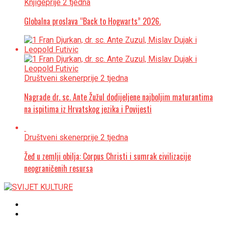
Knjige
prije 2 tjedna
Globalna proslava “Back to Hogwarts” 2026.
Društveni skener
prije 2 tjedna
Nagrade dr. sc. Ante Žužul dodijeljene najboljim maturantima
na ispitima iz Hrvatskog jezika i Povijesti
Društveni skener
prije 2 tjedna
Žeđ u zemlji obilja: Corpus Christi i sumrak civilizacije
neograničenih resursa