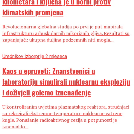
kilometara i ključna je u borbi protiv
klimatskih promjena
Revolucionarna globalna studija po prvi je put mapirala
infrastrukturu arbuskularnih mikoriznih gljiva. Rezultati su
zapanjujući: ukupna duljina podzemnih niti mogla...
Urednikov izbor
prije 2 mjeseca
Kaos u epruveti: Znanstvenici u
laboratoriju simulirali nuklearnu eksploziju
i doživjeli golemo iznenađenje
U kontroliranim uvjetima plazmatskog reaktora, stručnjaci
su rekreirali ekstremne temperature nuklearne vatrene
kugle. Ponašanje radioaktivnog cezija u potpunosti je
iznenadilo...