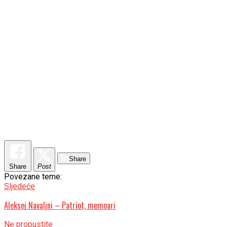
Share
Share
Post
Povezane teme:
Sljedeće
Aleksej Navaljni – Patriot, memoari
Ne propustite