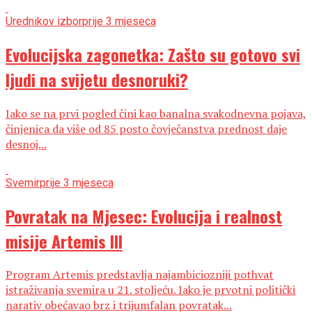
Urednikov izbor
prije 3 mjeseca
Evolucijska zagonetka: Zašto su gotovo svi
ljudi na svijetu desnoruki?
Iako se na prvi pogled čini kao banalna svakodnevna pojava,
činjenica da više od 85 posto čovječanstva prednost daje
desnoj...
Svemir
prije 3 mjeseca
Povratak na Mjesec: Evolucija i realnost
misije Artemis III
Program Artemis predstavlja najambiciozniji pothvat
istraživanja svemira u 21. stoljeću. Iako je prvotni politički
narativ obećavao brz i trijumfalan povratak...