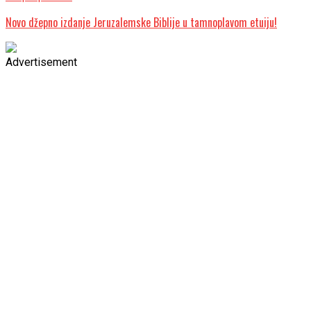
Novo džepno izdanje Jeruzalemske Biblije u tamnoplavom etuiju!
Advertisement