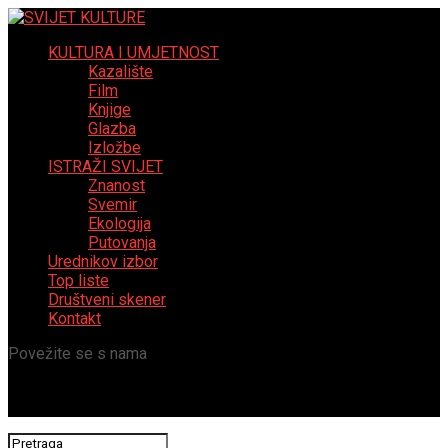
KULTURA I UMJETNOST
Kazalište
Film
Knjige
Glazba
Izložbe
ISTRAŽI SVIJET
Znanost
Svemir
Ekologija
Putovanja
Urednikov izbor
Top liste
Društveni skener
Kontakt
Povežite se s nama