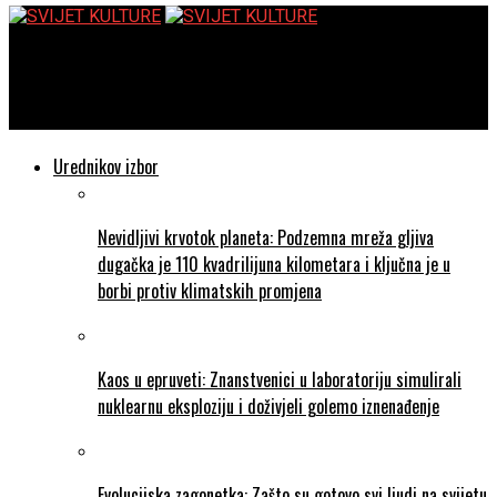
SVIJET KULTURE
Sue Varma: Praktični optimizam
Urednikov izbor
Nevidljivi krvotok planeta: Podzemna mreža gljiva
dugačka je 110 kvadrilijuna kilometara i ključna je u
borbi protiv klimatskih promjena
Kaos u epruveti: Znanstvenici u laboratoriju simulirali
nuklearnu eksploziju i doživjeli golemo iznenađenje
Evolucijska zagonetka: Zašto su gotovo svi ljudi na svijetu