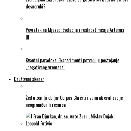
desnoruki?
Povratak na Mjesec: Evolucija i realnost misije Artemis
III
Kvantni paradoks: Eksperimenti potvrđuju postojanje
„negativnog vremena“
Društveni skener
Žeđ u zemlji obilja: Corpus Christi i sumrak civilizacije
neograničenih resursa