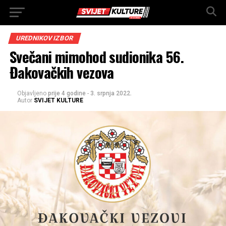
UREDNIKOV IZBOR
Svečani mimohod sudionika 56.
Đakovačkih vezova
Objavljeno
prije 4 godine
-
3. srpnja 2022.
Autor
SVIJET KULTURE