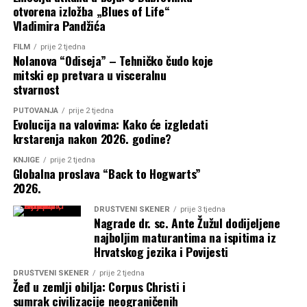
otvorena izložba „Blues of Life“
Vladimira Pandžića
FILM
prije 2 tjedna
Nolanova “Odiseja” – Tehničko čudo koje
mitski ep pretvara u visceralnu
stvarnost
PUTOVANJA
prije 2 tjedna
Evolucija na valovima: Kako će izgledati
krstarenja nakon 2026. godine?
KNJIGE
prije 2 tjedna
Globalna proslava “Back to Hogwarts”
2026.
DRUŠTVENI SKENER
prije 3 tjedna
Nagrade dr. sc. Ante Žužul dodijeljene
najboljim maturantima na ispitima iz
Hrvatskog jezika i Povijesti
DRUŠTVENI SKENER
prije 2 tjedna
Žeđ u zemlji obilja: Corpus Christi i
sumrak civilizacije neograničenih