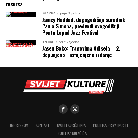
resursa
GLAZBA
prije 3 tjedna
Jamey Haddad, dugogodišnji suradnik
Paula Simona, predvodi ovogodišnji
Ponta Lopud Jazz Festival
KNJIGE
prije 2 tjedna
Jasen Boko: Tragovima Odiseja – 2.
dopunjeno i izmijenjeno izdanje
IMPRESSUM
KONTAKT
UVJETI KORIŠTENJA
POLITIKA PRIVATNOSTI
POLITIKA KOLAČIĆA