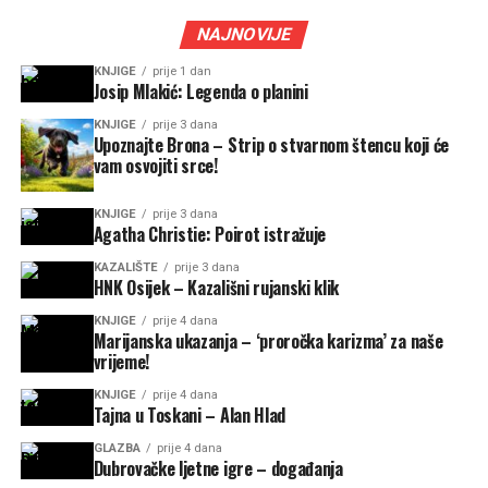
NAJNOVIJE
KNJIGE
prije 1 dan
Josip Mlakić: Legenda o planini
KNJIGE
prije 3 dana
Upoznajte Brona – Strip o stvarnom štencu koji će
vam osvojiti srce!
KNJIGE
prije 3 dana
Agatha Christie: Poirot istražuje
KAZALIŠTE
prije 3 dana
HNK Osijek – Kazališni rujanski klik
KNJIGE
prije 4 dana
Marijanska ukazanja – ‘proročka karizma’ za naše
vrijeme!
KNJIGE
prije 4 dana
Tajna u Toskani – Alan Hlad
GLAZBA
prije 4 dana
Dubrovačke ljetne igre – događanja