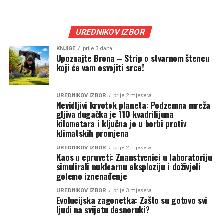
UREDNIKOV IZBOR
KNJIGE
prije 3 dana
Upoznajte Brona – Strip o stvarnom štencu
koji će vam osvojiti srce!
UREDNIKOV IZBOR
prije 2 mjeseca
Nevidljivi krvotok planeta: Podzemna mreža
gljiva dugačka je 110 kvadrilijuna
kilometara i ključna je u borbi protiv
klimatskih promjena
UREDNIKOV IZBOR
prije 2 mjeseca
Kaos u epruveti: Znanstvenici u laboratoriju
simulirali nuklearnu eksploziju i doživjeli
golemo iznenađenje
UREDNIKOV IZBOR
prije 3 mjeseca
Evolucijska zagonetka: Zašto su gotovo svi
ljudi na svijetu desnoruki?