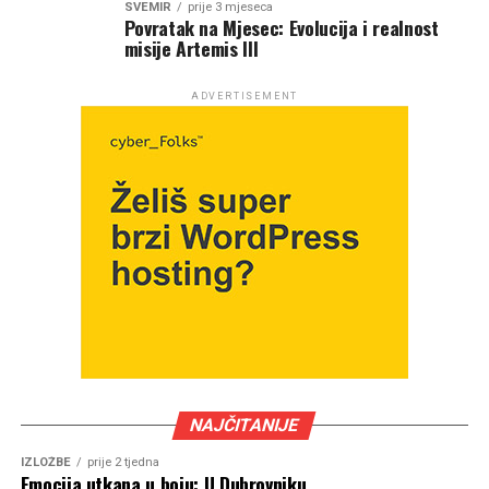
SVEMIR
prije 3 mjeseca
Povratak na Mjesec: Evolucija i realnost
misije Artemis III
ADVERTISEMENT
NAJČITANIJE
IZLOŽBE
prije 2 tjedna
Emocija utkana u boju: U Dubrovniku