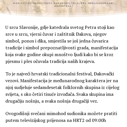
U srcu Slavonije, gdje katedrala svetog Petra stoji kao
srce u srcu, vjerni čuvar i zaštitnik Đakova, njegov
simbol, ponos i dika, smjestila se još jedna čuvarica
tradicije i simbol prepoznatljivosti grada, manifestacija
koja svake godine okupi mnoštvo ljudi kako bi se kroz
pjesmu i ples očuvala tradicija naših krajeva.
To je najveći hrvatski tradicionalni festival, Đakovački
vezovi. Manifestacija je međunarodnog karaktera jer na
njoj sudjeluje sedamdesetak folklornih skupina iz cijelog
svijeta, s oko četiri tisuće izvođača. Svaka skupina ima
drugačiju nošnju, a svaka nošnja drugačiji vez.
Ovogodišnji svečani mimohod sudionika možete pratiti
putem televizijskog prijenosa na HRT2 od 09:00h