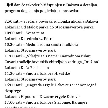
Cijeli dan će također biti ispunjen u Đakovu a detaljan
program događanja pogledajte u nastavku:
8:30 sati – Svečana povorka sudionika ulicama Đakova
Lokacija: Od Malog parka do Strossmayerova parka
10:00 sati – Sveta misa
Lokacija: Katedrala sv. Petra
10:30 sati – Međunarodna smotra folklora
Lokacija: Strossmayerov park
11:00 sati – „Slikajte se s nama u narodnom ruhu”,
Čuvari tradicije hrvatskih obiteljskih zadruga „Družina”
Lokacija: Kuća Reichsman
11:30 sati – Smotra folklora Hrvatske
Lokacija: Strossmayerov park
15:00 sati – „Nagrada Ergele Đakovo” za jednoprege i
dvoprege
Lokacija: Hipodrom Državne ergele Đakovo
17:00 sati – Smotra folklora Slavonije, Baranje i
zapadnog Srijema