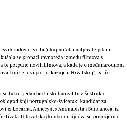
svih rodova i vrsta (ukupno 74 u natjecateljskom
okušala se pronaći ravnoteža između filmova s
a te potpuno novih filmova, a kada je o međunarodnom
ova koji se prvi put prikazuju u Hrvatskoj”, ističe
e tako i jedan berlinski laureat te višestruko
šlogodišnji portugalsko-švicarski kandidat za
vi iz Locarna, Annecyji, s Animafesta i Sundancea, iz
festivala. U hrvatskoj konkurenciji dva su premijerna