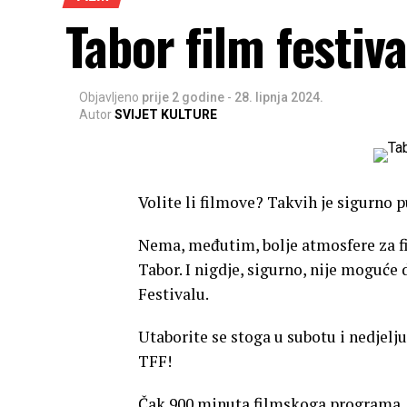
Tabor film festiva
Objavljeno
prije 2 godine
-
28. lipnja 2024.
Autor
SVIJET KULTURE
Volite li filmove? Takvih je sigurno 
Nema, međutim, bolje atmosfere za fi
Tabor. I nigdje, sigurno, nije moguće
Festivalu.
Utaborite se stoga u subotu i nedjelju,
TFF!
Čak 900 minuta filmskoga programa, a