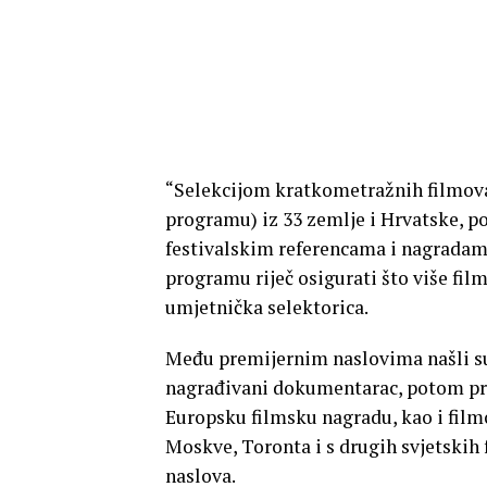
“Selekcijom kratkometražnih filmova 
programu) iz 33 zemlje i Hrvatske, p
festivalskim referencama i nagradam
programu riječ osigurati što više film
umjetnička selektorica.
Među premijernim naslovima našli su s
nagrađivani dokumentarac, potom pro
Europsku filmsku nagradu, kao i filmo
Moskve, Toronta i s drugih svjetskih 
naslova.