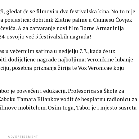
, gledat će se filmovi u dva festivalska kina. No to nije
ika poslastica: dobitnik Zlatne palme u Cannesu Čovjek
pčevića. A za zatvaranje novi film Borne Armaninija
4. osvojio već 5 festivalskih nagrada!
 u večernjim satima u nedjelju 7. 7., kada će uz
iti dodijeljene nagrade najboljima: Veronikine lubanje
ju, posebna priznanja žirija te Vox Veronicae koju
Tabor je posvećen i edukaciji. Profesorica sa Škole za
u Zaboku Tamara Bilankov vodit će besplatnu radionicu za
filmove mobitelom. Osim toga, Tabor je i mjesto susreta
ADVERTISEMENT