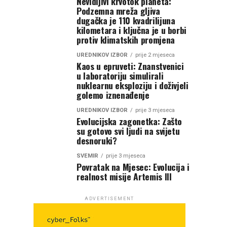
Nevidljivi krvotok planeta:
Podzemna mreža gljiva
dugačka je 110 kvadrilijuna
kilometara i ključna je u borbi
protiv klimatskih promjena
UREDNIKOV IZBOR
prije 2 mjeseca
Kaos u epruveti: Znanstvenici
u laboratoriju simulirali
nuklearnu eksploziju i doživjeli
golemo iznenađenje
UREDNIKOV IZBOR
prije 3 mjeseca
Evolucijska zagonetka: Zašto
su gotovo svi ljudi na svijetu
desnoruki?
SVEMIR
prije 3 mjeseca
Povratak na Mjesec: Evolucija i
realnost misije Artemis III
ADVERTISEMENT