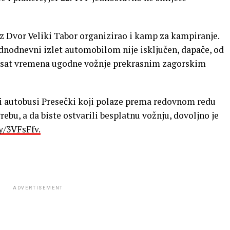
z Dvor Veliki Tabor organizirao i kamp za kampiranje.
jednodnevni izlet automobilom nije isključen, dapače, od
o sat vremena ugodne vožnje prekrasnim zagorskim
tni autobusi Presečki koji polaze prema redovnom redu
bu, a da biste ostvarili besplatnu vožnju, dovoljno je
ly/3VFsFfv.
ADVERTISEMENT