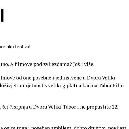
l
puno. A filmove pod zvijezdama? Još i više.
lmove od one posebne i jedinstvene u Dvoru Veliki
 doživjeti umjetnost s velikog platna kao na Tabor Film
 6. i 7. srpnja u Dvoru Veliki Tabor i ne propustite 22.
 osim toga i poseban ambijent, dobro društvo, povijest