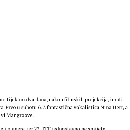
emo tijekom dva dana, nakon filmskih projekcija, imati
a. Prvo u subotu 6. 7. fantastična vokalistica Nina Herr, a
ljivi Mangroove.
e i planere, jer 22. TFF jednostavno ne smijete