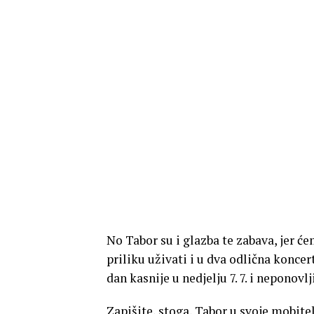
No Tabor su i glazba te zabava, jer ć
priliku uživati i u dva odlična koncert
dan kasnije u nedjelju 7. 7. i neponov
Zapišite, stoga, Tabor u svoje mobitel