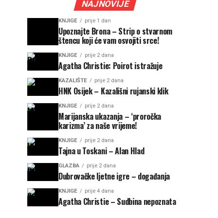
NAJNOVIJE
KNJIGE
prije 1 dan
Upoznajte Brona – Strip o stvarnom
štencu koji će vam osvojiti srce!
KNJIGE
prije 2 dana
Agatha Christie: Poirot istražuje
KAZALIŠTE
prije 2 dana
HNK Osijek – Kazališni rujanski klik
KNJIGE
prije 2 dana
Marijanska ukazanja – ‘proročka
karizma’ za naše vrijeme!
KNJIGE
prije 2 dana
Tajna u Toskani – Alan Hlad
GLAZBA
prije 2 dana
Dubrovačke ljetne igre – događanja
KNJIGE
prije 4 dana
Agatha Christie – Sudbina nepoznata