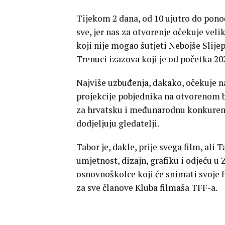
Tijekom 2 dana, od 10 ujutro do ponoći
sve, jer nas za otvorenje očekuje vel
koji nije mogao šutjeti Nebojše Slije
Trenuci izazova koji je od početka 202
Najviše uzbuđenja, dakako, očekuje nas
projekcije pobjednika na otvorenom b
za hrvatsku i međunarodnu konkurenci
dodjeljuju gledatelji.
Tabor je, dakle, prije svega film, ali 
umjetnost, dizajn, grafiku i odjeću 
osnovnoškolce koji će snimati svoje 
za sve članove Kluba filmaša TFF-a.