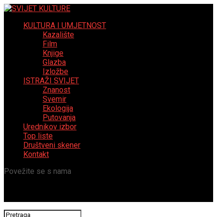
KULTURA I UMJETNOST
Kazalište
Film
Knjige
Glazba
Izložbe
ISTRAŽI SVIJET
Znanost
Svemir
Ekologija
Putovanja
Urednikov izbor
Top liste
Društveni skener
Kontakt
Povežite se s nama