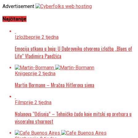
Advertisement
Najčitanije
Izložbe
prije 2 tjedna
Emocija utkana u boju: U Dubrovniku otvorena izložba „Blues of
Life“ Vladimira Pandžića
Knjige
prije 2 tjedna
Martin Bormann – Mračna Hitlerova sjena
Film
prije 2 tjedna
Nolanova “Odiseja” – Tehničko čudo koje mitski ep pretvara u
visceralnu stvarnost