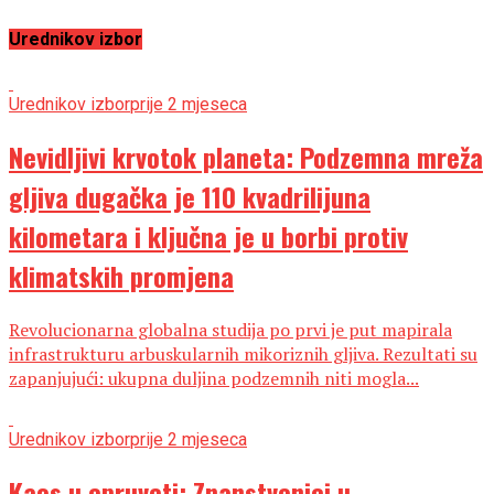
Urednikov izbor
Urednikov izbor
prije 2 mjeseca
Nevidljivi krvotok planeta: Podzemna mreža
gljiva dugačka je 110 kvadrilijuna
kilometara i ključna je u borbi protiv
klimatskih promjena
Revolucionarna globalna studija po prvi je put mapirala
infrastrukturu arbuskularnih mikoriznih gljiva. Rezultati su
zapanjujući: ukupna duljina podzemnih niti mogla...
Urednikov izbor
prije 2 mjeseca
Kaos u epruveti: Znanstvenici u