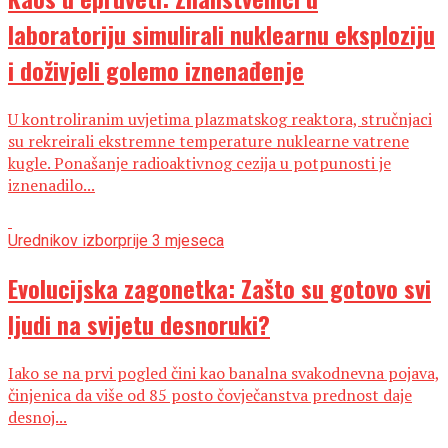
laboratoriju simulirali nuklearnu eksploziju
i doživjeli golemo iznenađenje
U kontroliranim uvjetima plazmatskog reaktora, stručnjaci
su rekreirali ekstremne temperature nuklearne vatrene
kugle. Ponašanje radioaktivnog cezija u potpunosti je
iznenadilo...
Urednikov izbor
prije 3 mjeseca
Evolucijska zagonetka: Zašto su gotovo svi
ljudi na svijetu desnoruki?
Iako se na prvi pogled čini kao banalna svakodnevna pojava,
činjenica da više od 85 posto čovječanstva prednost daje
desnoj...