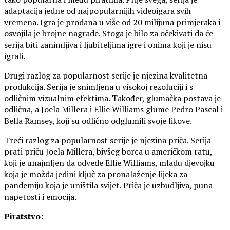
adaptacija jedne od najpopularnijih videoigara svih
vremena. Igra je prodana u više od 20 milijuna primjeraka i
osvojila je brojne nagrade. Stoga je bilo za očekivati da će
serija biti zanimljiva i ljubiteljima igre i onima koji je nisu
igrali.
Drugi razlog za popularnost serije je njezina kvalitetna
produkcija. Serija je snimljena u visokoj rezoluciji i s
odličnim vizualnim efektima. Također, glumačka postava je
odlična, a Joela Millera i Ellie Williams glume Pedro Pascal i
Bella Ramsey, koji su odlično odglumili svoje likove.
Treći razlog za popularnost serije je njezina priča. Serija
prati priču Joela Millera, bivšeg borca u američkom ratu,
koji je unajmljen da odvede Ellie Williams, mladu djevojku
koja je možda jedini ključ za pronalaženje lijeka za
pandemiju koja je uništila svijet. Priča je uzbudljiva, puna
napetosti i emocija.
Piratstvo: