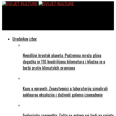
SVIJET KULTURE
The Last of Us – serija koja je osvojila srca i pirate
Urednikov izbor
Nevidljivi krvotok planeta: Podzemna mreža gljiva
dugačka je 110 kvadrilijuna kilometara i ključna je u
borbi protiv klimatskih promjena
Kaos u epruveti: Znanstvenici u laboratoriju simulirali
nuklearnu eksploziju i doživjeli golemo iznenađenje
Evolucijska zagonetka: Zašto su gotovo svi ljudi na svijetu