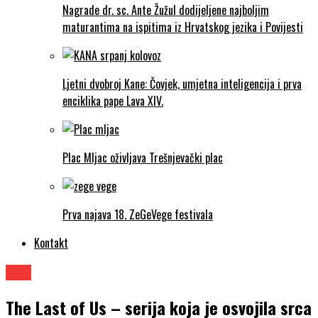
Nagrade dr. sc. Ante Žužul dodijeljene najboljim
maturantima na ispitima iz Hrvatskog jezika i Povijesti
Ljetni dvobroj Kane: Čovjek, umjetna inteligencija i prva
enciklika pape Lava XIV.
Plac Mljac oživljava Trešnjevački plac
Prva najava 18. ZeGeVege festivala
Kontakt
Film
The Last of Us – serija koja je osvojila srca