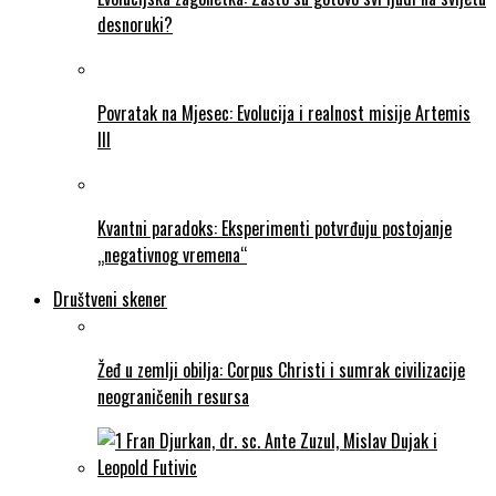
desnoruki?
Povratak na Mjesec: Evolucija i realnost misije Artemis
III
Kvantni paradoks: Eksperimenti potvrđuju postojanje
„negativnog vremena“
Društveni skener
Žeđ u zemlji obilja: Corpus Christi i sumrak civilizacije
neograničenih resursa