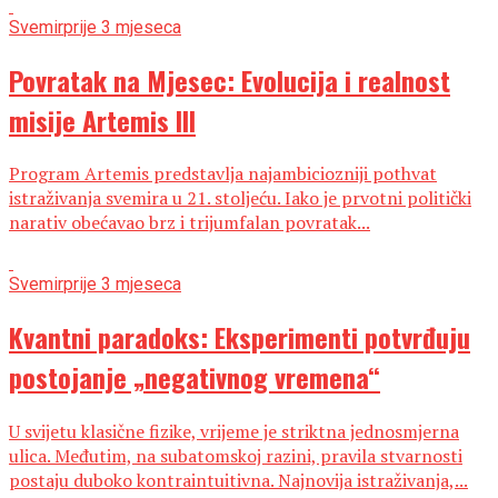
Svemir
prije 3 mjeseca
Povratak na Mjesec: Evolucija i realnost
misije Artemis III
Program Artemis predstavlja najambiciozniji pothvat
istraživanja svemira u 21. stoljeću. Iako je prvotni politički
narativ obećavao brz i trijumfalan povratak...
Svemir
prije 3 mjeseca
Kvantni paradoks: Eksperimenti potvrđuju
postojanje „negativnog vremena“
U svijetu klasične fizike, vrijeme je striktna jednosmjerna
ulica. Međutim, na subatomskoj razini, pravila stvarnosti
postaju duboko kontraintuitivna. Najnovija istraživanja,...