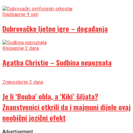
Glazba
prije 9 sati
Dubrovačke ljetne igre – događanja
Knjige
prije 2 dana
Agatha Christie – Sudbina nepoznata
Znanost
prije 2 dana
Je li ‘Bouba’ obla, a ‘Kiki’ šiljata?
Znanstvenici otkrili da i majmuni dijele ovaj
neobični jezični efekt
Advertisement