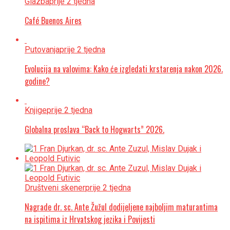
Glazba
prije 2 tjedna
Café Buenos Aires
Putovanja
prije 2 tjedna
Evolucija na valovima: Kako će izgledati krstarenja nakon 2026.
godine?
Knjige
prije 2 tjedna
Globalna proslava “Back to Hogwarts” 2026.
Društveni skener
prije 2 tjedna
Nagrade dr. sc. Ante Žužul dodijeljene najboljim maturantima
na ispitima iz Hrvatskog jezika i Povijesti