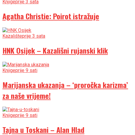
Knjige
prije 3 sata
Agatha Christie: Poirot istražuje
Kazalište
prije 3 sata
HNK Osijek – Kazališni rujanski klik
Knjige
prije 9 sati
Marijanska ukazanja – ‘proročka karizma’
za naše vrijeme!
Knjige
prije 9 sati
Tajna u Toskani – Alan Hlad