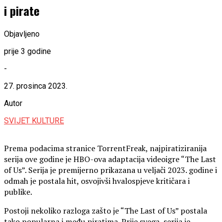
i pirate
Objavljeno
prije 3 godine
-
27. prosinca 2023.
Autor
SVIJET KULTURE
Prema podacima stranice TorrentFreak, najpiratiziranija
serija ove godine je HBO-ova adaptacija videoigre “The Last
of Us”. Serija je premijerno prikazana u veljači 2023. godine i
odmah je postala hit, osvojivši hvalospjeve kritičara i
publike.
Postoji nekoliko razloga zašto je “The Last of Us” postala
tako popularna i među piratima. Prije svega, serija je