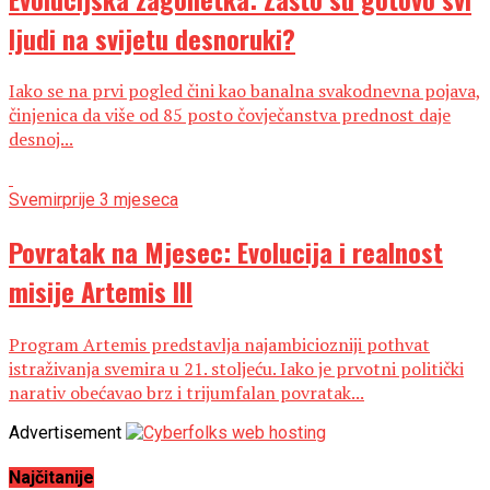
ljudi na svijetu desnoruki?
Iako se na prvi pogled čini kao banalna svakodnevna pojava,
činjenica da više od 85 posto čovječanstva prednost daje
desnoj...
Svemir
prije 3 mjeseca
Povratak na Mjesec: Evolucija i realnost
misije Artemis III
Program Artemis predstavlja najambiciozniji pothvat
istraživanja svemira u 21. stoljeću. Iako je prvotni politički
narativ obećavao brz i trijumfalan povratak...
Advertisement
Najčitanije