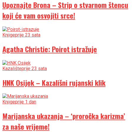
Upoznajte Brona – Strip o stvarnom štencu
koji će vam osvojiti srce!
Knjige
prije 23 sata
Agatha Christie: Poirot istražuje
Kazalište
prije 23 sata
HNK Osijek – Kazališni rujanski klik
Knjige
prije 1 dan
Marijanska ukazanja – ‘proročka karizma’
za naše vrijeme!