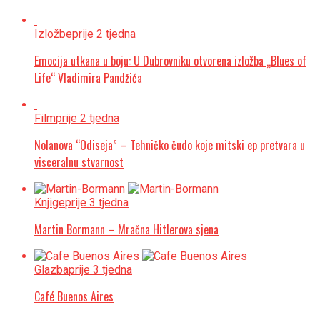
Izložbe
prije 2 tjedna
Emocija utkana u boju: U Dubrovniku otvorena izložba „Blues of
Life“ Vladimira Pandžića
Film
prije 2 tjedna
Nolanova “Odiseja” – Tehničko čudo koje mitski ep pretvara u
visceralnu stvarnost
Knjige
prije 3 tjedna
Martin Bormann – Mračna Hitlerova sjena
Glazba
prije 3 tjedna
Café Buenos Aires