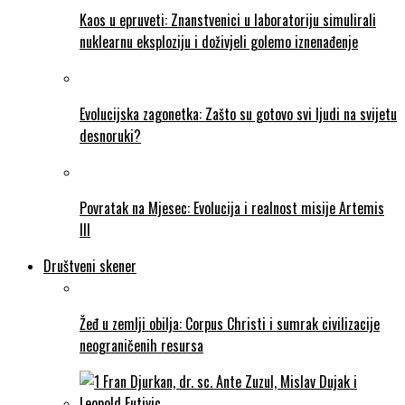
Kaos u epruveti: Znanstvenici u laboratoriju simulirali
nuklearnu eksploziju i doživjeli golemo iznenađenje
Evolucijska zagonetka: Zašto su gotovo svi ljudi na svijetu
desnoruki?
Povratak na Mjesec: Evolucija i realnost misije Artemis
III
Društveni skener
Žeđ u zemlji obilja: Corpus Christi i sumrak civilizacije
neograničenih resursa