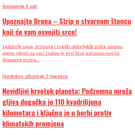
Knjige
prije 9 sati
Upoznajte Brona – Strip o stvarnom štencu
koji će vam osvojiti srce!
Ljubitelji pasa, stripova i toplih obiteljskih priča, imamo
sjajne vijesti za vas! Izašao je prvi broj potpuno novog,
domaćeg stripa...
Urednikov izbor
prije 2 mjeseca
Nevidljivi krvotok planeta: Podzemna mreža
gljiva dugačka je 110 kvadrilijuna
kilometara i ključna je u borbi protiv
klimatskih promjena