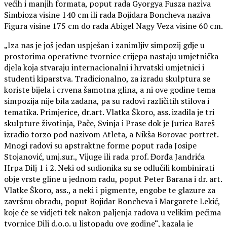
većih i manjih formata, poput rada Gyorgya Fusza naziva
Simbioza visine 140 cm ili rada Bojidara Boncheva naziva
Figura visine 175 cm do rada Abigel Nagy Veza visine 60 cm.
„Iza nas je još jedan uspješan i zanimljiv simpozij gdje u
prostorima operativne tvornice crijepa nastaju umjetnička
djela koja stvaraju internacionalni i hrvatski umjetnici i
studenti kiparstva. Tradicionalno, za izradu skulptura se
koriste bijela i crvena šamotna glina, a ni ove godine tema
simpozija nije bila zadana, pa su radovi različitih stilova i
tematika. Primjerice, dr.art. Vlatka Škoro, ass. izadila je tri
skulpture životinja, Pače, Svinja i Prase dok je Jurica Bareš
izradio torzo pod nazivom Atleta, a Nikša Borovac portret.
Mnogi radovi su apstraktne forme poput rada Josipe
Stojanović, umj.sur., Vijuge ili rada prof. Đorđa Jandrića
Hrpa Dilj 1 i 2. Neki od sudionika su se odlučili kombinirati
obje vrste gline u jednom radu, poput Peter Barana i dr. art.
Vlatke Škoro, ass., a neki i pigmente, engobe te glazure za
završnu obradu, poput Bojidar Boncheva i Margarete Lekić,
koje će se vidjeti tek nakon paljenja radova u velikim pećima
tvornice Dilj d.o.o. u listopadu ove godine“, kazala je