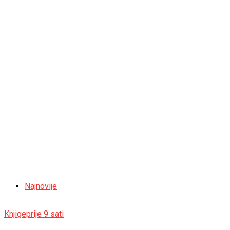
Najnovije
Knjige
prije 9 sati