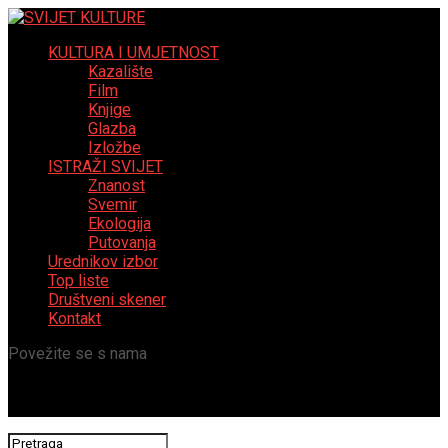
KULTURA I UMJETNOST
Kazalište
Film
Knjige
Glazba
Izložbe
ISTRAŽI SVIJET
Znanost
Svemir
Ekologija
Putovanja
Urednikov izbor
Top liste
Društveni skener
Kontakt
Povežite se s nama