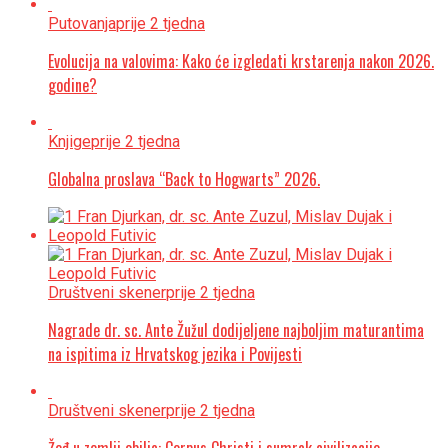
Putovanja
prije 2 tjedna
Evolucija na valovima: Kako će izgledati krstarenja nakon 2026.
godine?
Knjige
prije 2 tjedna
Globalna proslava “Back to Hogwarts” 2026.
Društveni skener
prije 2 tjedna
Nagrade dr. sc. Ante Žužul dodijeljene najboljim maturantima
na ispitima iz Hrvatskog jezika i Povijesti
Društveni skener
prije 2 tjedna
Žeđ u zemlji obilja: Corpus Christi i sumrak civilizacije