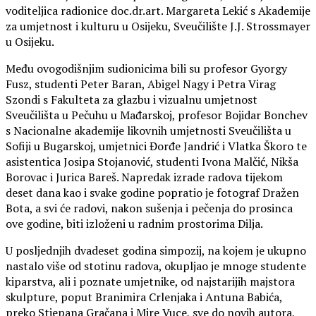
voditeljica radionice doc.dr.art. Margareta Lekić s Akademije
za umjetnost i kulturu u Osijeku, Sveučilište J.J. Strossmayer
u Osijeku.
Među ovogodišnjim sudionicima bili su profesor Gyorgy
Fusz, studenti Peter Baran, Abigel Nagy i Petra Virag
Szondi s Fakulteta za glazbu i vizualnu umjetnost
Sveučilišta u Pečuhu u Mađarskoj, profesor Bojidar Bonchev
s Nacionalne akademije likovnih umjetnosti Sveučilišta u
Sofiji u Bugarskoj, umjetnici Đorđe Jandrić i Vlatka Škoro te
asistentica Josipa Stojanović, studenti Ivona Malčić, Nikša
Borovac i Jurica Bareš. Napredak izrade radova tijekom
deset dana kao i svake godine popratio je fotograf Dražen
Bota, a svi će radovi, nakon sušenja i pečenja do prosinca
ove godine, biti izloženi u radnim prostorima Dilja.
U posljednjih dvadeset godina simpozij, na kojem je ukupno
nastalo više od stotinu radova, okupljao je mnoge studente
kiparstva, ali i poznate umjetnike, od najstarijih majstora
skulpture, poput Branimira Crlenjaka i Antuna Babića,
preko Stjepana Gračana i Mire Vuce, sve do novih autora,