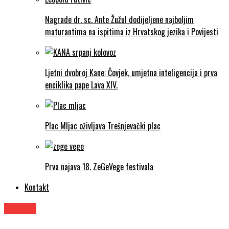
Nagrade dr. sc. Ante Žužul dodijeljene najboljim
maturantima na ispitima iz Hrvatskog jezika i Povijesti
Ljetni dvobroj Kane: Čovjek, umjetna inteligencija i prva
enciklika pape Lava XIV.
Plac Mljac oživljava Trešnjevački plac
Prva najava 18. ZeGeVege festivala
Kontakt
Izložbe