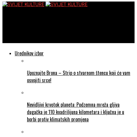
SVIJET KULTURE
Tijekom kiparskog simpozija „Tvornica zemlja“ stvoreno 20-ak
skulptura
Urednikov izbor
Upoznajte Brona – Strip o stvarnom štencu koji će vam
osvojiti srce!
Nevidljivi krvotok planeta: Podzemna mreža gljiva
dugačka je 110 kvadrilijuna kilometara i ključna je u
borbi protiv klimatskih promjena