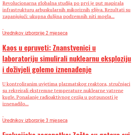
Revolucionarna globalna studija po prvi je put mapirala
infrastrukturu arbuskularnih mikoriznih gljiva. Rezultati su
zapanjujući: ukupna duljina podzemnih niti mogla...
Urednikov izbor
prije 2 mjeseca
Kaos u epruveti: Znanstvenici u
laboratoriju simulirali nuklearnu eksploziju
i doživjeli golemo iznenađenje
U kontroliranim uvjetima plazmatskog reaktora, stručnjaci
su rekreirali ekstremne temperature nuklearne vatrene
kugle. Ponašanje radioaktivnog cezija u potpunosti je
iznenadilo...
Urednikov izbor
prije 3 mjeseca
Evolucijska zagonetka: Zašto su gotovo svi