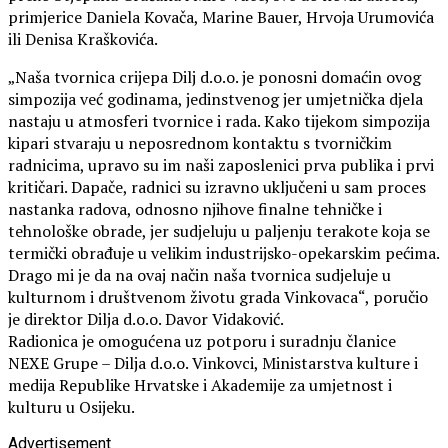
primjerice Daniela Kovača, Marine Bauer, Hrvoja Urumovića
ili Denisa Kraškovića.
„Naša tvornica crijepa Dilj d.o.o. je ponosni domaćin ovog
simpozija već godinama, jedinstvenog jer umjetnička djela
nastaju u atmosferi tvornice i rada. Kako tijekom simpozija
kipari stvaraju u neposrednom kontaktu s tvorničkim
radnicima, upravo su im naši zaposlenici prva publika i prvi
kritičari. Dapače, radnici su izravno uključeni u sam proces
nastanka radova, odnosno njihove finalne tehničke i
tehnološke obrade, jer sudjeluju u paljenju terakote koja se
termički obrađuje u velikim industrijsko-opekarskim pećima.
Drago mi je da na ovaj način naša tvornica sudjeluje u
kulturnom i društvenom životu grada Vinkovaca“, poručio
je direktor Dilja d.o.o. Davor Vidaković.
Radionica je omogućena uz potporu i suradnju članice
NEXE Grupe – Dilja d.o.o. Vinkovci, Ministarstva kulture i
medija Republike Hrvatske i Akademije za umjetnost i
kulturu u Osijeku.
Advertisement