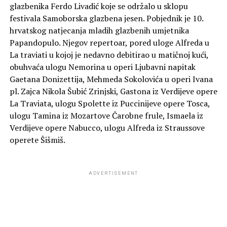
glazbenika Ferdo Livadić koje se održalo u sklopu
festivala Samoborska glazbena jesen. Pobjednik je 10.
hrvatskog natjecanja mladih glazbenih umjetnika
Papandopulo. Njegov repertoar, pored uloge Alfreda u
La traviati u kojoj je nedavno debitirao u matičnoj kući,
obuhvaća ulogu Nemorina u operi Ljubavni napitak
Gaetana Donizettija, Mehmeda Sokolovića u operi Ivana
pl. Zajca Nikola Šubić Zrinjski, Gastona iz Verdijeve opere
La Traviata, ulogu Spolette iz Puccinijeve opere Tosca,
ulogu Tamina iz Mozartove Čarobne frule, Ismaela iz
Verdijeve opere Nabucco, ulogu Alfreda iz Straussove
operete Šišmiš.
ADVERTISEMENT