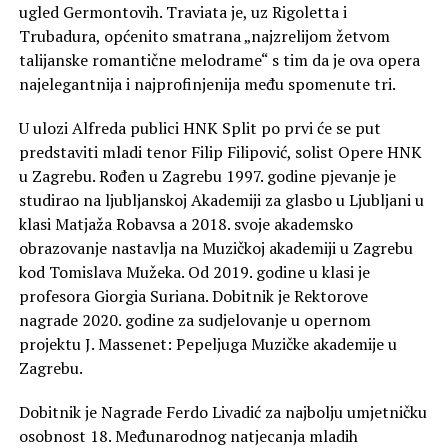
ugled Germontovih. Traviata je, uz Rigoletta i
Trubadura, općenito smatrana „najzrelijom žetvom
talijanske romantične melodrame“ s tim da je ova opera
najelegantnija i najprofinjenija među spomenute tri.
U ulozi Alfreda publici HNK Split po prvi će se put
predstaviti mladi tenor Filip Filipović, solist Opere HNK
u Zagrebu. Rođen u Zagrebu 1997. godine pjevanje je
studirao na ljubljanskoj Akademiji za glasbo u Ljubljani u
klasi Matjaža Robavsa a 2018. svoje akademsko
obrazovanje nastavlja na Muzičkoj akademiji u Zagrebu
kod Tomislava Mužeka. Od 2019. godine u klasi je
profesora Giorgia Suriana. Dobitnik je Rektorove
nagrade 2020. godine za sudjelovanje u opernom
projektu J. Massenet: Pepeljuga Muzičke akademije u
Zagrebu.
Dobitnik je Nagrade Ferdo Livadić za najbolju umjetničku
osobnost 18. Međunarodnog natjecanja mladih