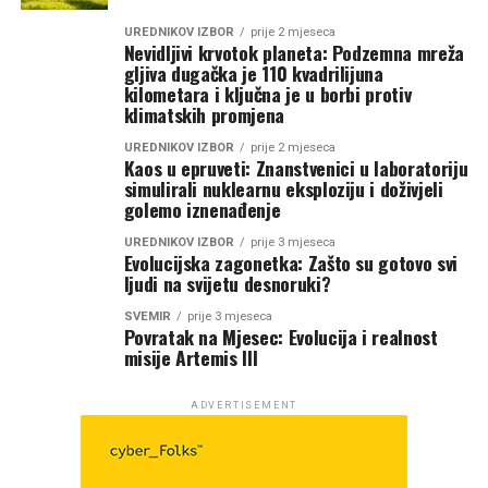
UREDNIKOV IZBOR
prije 2 mjeseca
Nevidljivi krvotok planeta: Podzemna mreža
gljiva dugačka je 110 kvadrilijuna
kilometara i ključna je u borbi protiv
klimatskih promjena
UREDNIKOV IZBOR
prije 2 mjeseca
Kaos u epruveti: Znanstvenici u laboratoriju
simulirali nuklearnu eksploziju i doživjeli
golemo iznenađenje
UREDNIKOV IZBOR
prije 3 mjeseca
Evolucijska zagonetka: Zašto su gotovo svi
ljudi na svijetu desnoruki?
SVEMIR
prije 3 mjeseca
Povratak na Mjesec: Evolucija i realnost
misije Artemis III
ADVERTISEMENT