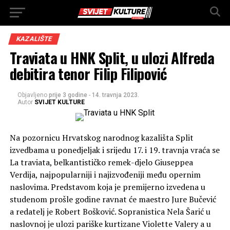
KAZALIŠTE
Traviata u HNK Split, u ulozi Alfreda
debitira tenor Filip Filipović
Objavljeno
prije 3 godine
-
14. travnja 2023.
Autor
SVIJET KULTURE
Na pozornicu Hrvatskog narodnog kazališta Split
izvedbama u ponedjeljak i srijedu 17. i 19. travnja vraća se
La traviata, belkantističko remek-djelo Giuseppea
Verdija, najpopularniji i najizvođeniji među opernim
naslovima. Predstavom koja je premijerno izvedena u
studenom prošle godine ravnat će maestro Jure Bučević
a redatelj je Robert Bošković. Sopranistica Nela Šarić u
naslovnoj je ulozi pariške kurtizane Violette Valery a u