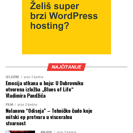
NAJČITANIJE
IZLOŽBE
prije 2 tjedna
Emocija utkana u boju: U Dubrovniku
otvorena izložba „Blues of Life“
Vladimira Pandžića
FILM
prije 2 tjedna
Nolanova “Odiseja” – Tehničko čudo koje
mitski ep pretvara u visceralnu
stvarnost
KNJIGE
prije 3 tjedna