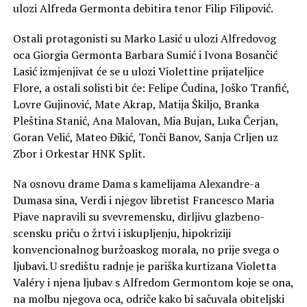
ulozi Alfreda Germonta debitira tenor Filip Filipović.
Ostali protagonisti su Marko Lasić u ulozi Alfredovog
oca Giorgia Germonta Barbara Sumić i Ivona Bosančić
Lasić izmjenjivat će se u ulozi Violettine prijateljice
Flore, a ostali solisti bit će: Felipe Čudina, Joško Tranfić,
Lovre Gujinović, Mate Akrap, Matija Škiljo, Branka
Pleština Stanić, Ana Malovan, Mia Bujan, Luka Čerjan,
Goran Velić, Mateo Đikić, Tonči Banov, Sanja Crljen uz
Zbor i Orkestar HNK Split.
Na osnovu drame Dama s kamelijama Alexandre-a
Dumasa sina, Verdi i njegov libretist Francesco Maria
Piave napravili su svevremensku, dirljivu glazbeno-
scensku priču o žrtvi i iskupljenju, hipokriziji
konvencionalnog buržoaskog morala, no prije svega o
ljubavi. U središtu radnje je pariška kurtizana Violetta
Valéry i njena ljubav s Alfredom Germontom koje se ona,
na molbu njegova oca, odriče kako bi sačuvala obiteljski