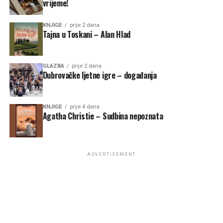
vrijeme!
KNJIGE
prije 2 dana
Tajna u Toskani – Alan Hlad
GLAZBA
prije 2 dana
Dubrovačke ljetne igre – događanja
KNJIGE
prije 4 dana
Agatha Christie – Sudbina nepoznata
ADVERTISEMENT