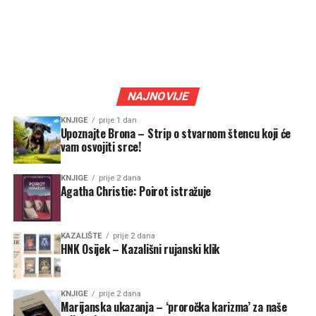
NAJNOVIJE
KNJIGE
prije 1 dan
Upoznajte Brona – Strip o stvarnom štencu koji će
vam osvojiti srce!
KNJIGE
prije 2 dana
Agatha Christie: Poirot istražuje
KAZALIŠTE
prije 2 dana
HNK Osijek – Kazališni rujanski klik
KNJIGE
prije 2 dana
Marijanska ukazanja – ‘proročka karizma’ za naše