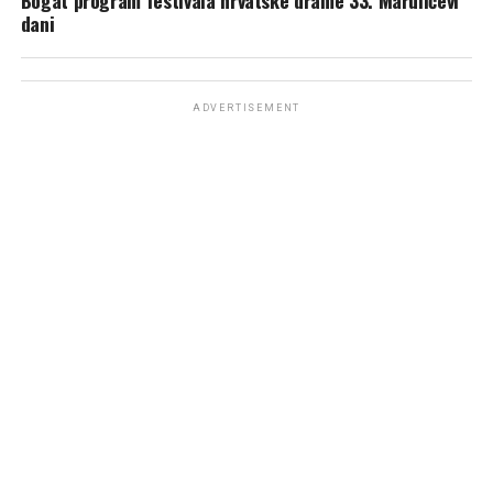
Bogat program festivala hrvatske drame 33. Marulićevi
dani
ADVERTISEMENT