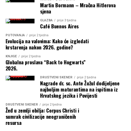
Martin Bormann – Mračna Hitlerova
sjena
GLAZBA
prije 3 tjedna
Café Buenos Aires
PUTOVANJA
prije 2 tjedna
Evolucija na valovima: Kako će izgledati
krstarenja nakon 2026. godine?
KNJIGE
prije 2 tjedna
Globalna proslava “Back to Hogwarts”
2026.
DRUŠTVENI SKENER
prije 2 tjedna
Nagrade dr. sc. Ante Žužul dodijeljene
najboljim maturantima na ispitima iz
Hrvatskog jezika i Povijesti
DRUŠTVENI SKENER
prije 2 tjedna
Žeđ u zemlji obilja: Corpus Christi i
sumrak civilizacije neograničenih
resursa