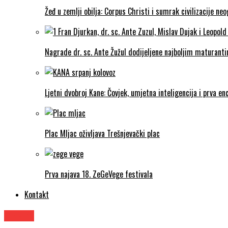
Žeđ u zemlji obilja: Corpus Christi i sumrak civilizacije ne
Nagrade dr. sc. Ante Žužul dodijeljene najboljim maturantim
Ljetni dvobroj Kane: Čovjek, umjetna inteligencija i prva enc
Plac Mljac oživljava Trešnjevački plac
Prva najava 18. ZeGeVege festivala
Kontakt
Glazba