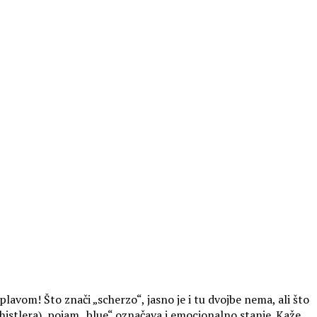
lavom! Što znači „scherzo“, jasno je i tu dvojbe nema, ali što
histlera), pojam „blue“ označava i emocionalno stanje. Kaže