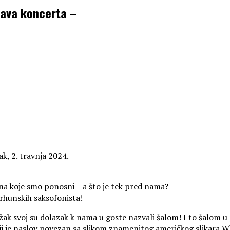
java koncerta –
ak, 2. travnja 2024.
na koje smo ponosni – a što je tek pred nama?
rhunskih saksofonista!
ak svoj su dolazak k nama u goste nazvali šalom! I to šalom u p
čiji je naslov povezan sa slikom znamenitog američkog slikara W