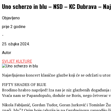
Uno scherzo in blu – NSD – KC Dubrava – Na
Objavljeno
prije 2 godine
-
25. ožujka 2024.
Autor
SVIJET KULTURE
Najavljujemo koncert klasične glazbe koji će se održati u utor
FIFTY SHADES OF BLUE
Brodimo hrabro naprijed! Iza nas je niz glazbenih događanja 
Vraća nam se Papandopulo, doduše ne Boris, nego četverac v
Nikola Fabijanić, Gordan Tudor, Goran Jurković i Tomislav Žuž
znači „blu“? Osim boje (aluzija je na Gershwinovu rapsodiju 