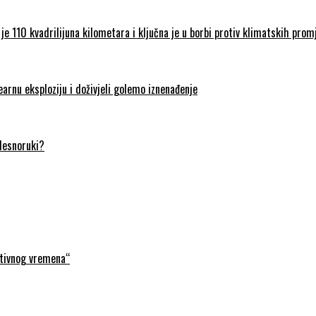
je 110 kvadrilijuna kilometara i ključna je u borbi protiv klimatskih prom
earnu eksploziju i doživjeli golemo iznenađenje
 desnoruki?
ativnog vremena“