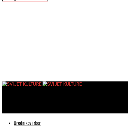
SVIJET KULTURE
Uno scherzo in blu – NSD – KC Dubrava – Najava koncerta –
Urednikov izbor