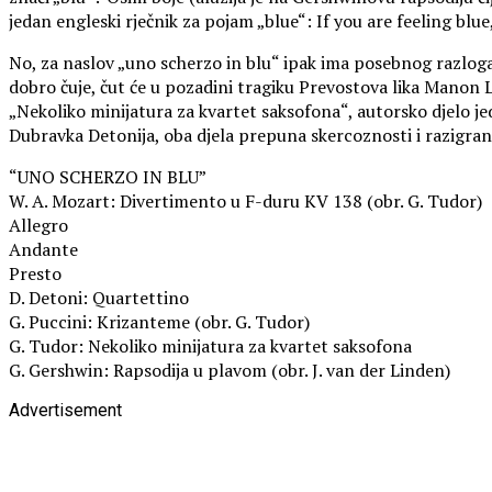
jedan engleski rječnik za pojam „blue“: If you are feeling blu
No, za naslov „uno scherzo in blu“ ipak ima posebnog razloga
dobro čuje, čut će u pozadini tragiku Prevostova lika Manon Les
„Nekoliko minijatura za kvartet saksofona“, autorsko djelo 
Dubravka Detonija, oba djela prepuna skercoznosti i razigran
“UNO SCHERZO IN BLU”
W. A. Mozart: Divertimento u F-duru KV 138 (obr. G. Tudor)
Allegro
Andante
Presto
D. Detoni: Quartettino
G. Puccini: Krizanteme (obr. G. Tudor)
G. Tudor: Nekoliko minijatura za kvartet saksofona
G. Gershwin: Rapsodija u plavom (obr. J. van der Linden)
Advertisement