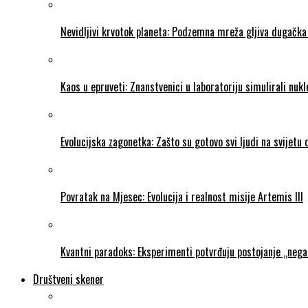
Nevidljivi krvotok planeta: Podzemna mreža gljiva dugačka 
Kaos u epruveti: Znanstvenici u laboratoriju simulirali nukl
Evolucijska zagonetka: Zašto su gotovo svi ljudi na svijetu
Povratak na Mjesec: Evolucija i realnost misije Artemis III
Kvantni paradoks: Eksperimenti potvrđuju postojanje „neg
Društveni skener