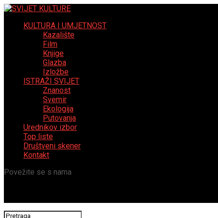
KULTURA I UMJETNOST
Kazalište
Film
Knjige
Glazba
Izložbe
ISTRAŽI SVIJET
Znanost
Svemir
Ekologija
Putovanja
Urednikov izbor
Top liste
Društveni skener
Kontakt
Povežite se s nama