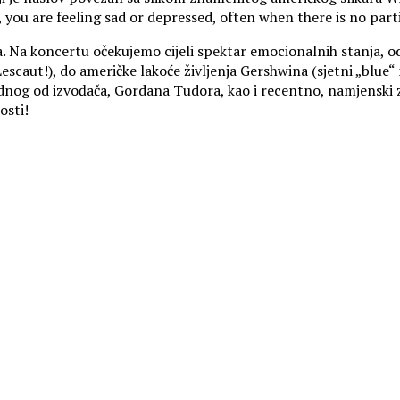
e, you are feeling sad or depressed, often when there is no part
. Na koncertu očekujemo cijeli spektar emocionalnih stanja, od 
caut!), do američke lakoće življenja Gershwina (sjetni „blue“ ni
jednog od izvođača, Gordana Tudora, kao i recentno, namjenski
osti!