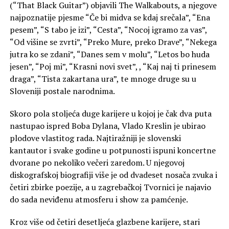
(“That Black Guitar”) objavili The Walkabouts, a njegove
najpoznatije pjesme “Če bi midva se kdaj srečala”, “Ena
pesem”, “S tabo je izi”, “Cesta”, “Nocoj igramo za vas”,
“Od višine se zvrti”, “Preko Mure, preko Drave”, “Nekega
jutra ko se zdani”, “Danes sem v molu”, “Letos bo huda
jesen”, “Poj mi”, “Krasni novi svet”, , “Kaj naj ti prinesem
draga”, “Tista zakartana ura”, te mnoge druge su u
Sloveniji postale narodnima.
Skoro pola stoljeća duge karijere u kojoj je čak dva puta
nastupao ispred Boba Dylana, Vlado Kreslin je ubirao
plodove vlastitog rada. Najtiražniji je slovenski
kantautor i svake godine u potpunosti ispuni koncertne
dvorane po nekoliko večeri zaredom. U njegovoj
diskografskoj biografiji više je od dvadeset nosača zvuka i
četiri zbirke poezije, a u zagrebačkoj Tvornici je najavio
do sada neviđenu atmosferu i show za pamćenje.
Kroz više od četiri desetljeća glazbene karijere, stari