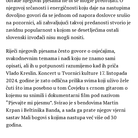
obrade njegovih pjesama ne bi se mogle prebrojati. O
njegovoj srčanosti i energičnosti koju daje na nastupima
dovoljno govori da se jednom od napora doslovce srušio
na pozornici, ali zahvaljujući takvoj predanosti stvorio je
zavidnu popularnost s kojom se desetljećima ostali
slovenski izvođači nisu mogli nositi.
Riječi njegovih pjesama često govore o osjećajima,
svakodnevnim temama i nadi koju ne znamo sami
opisati, ali ih u potpunosti razumijemo kad ih priča
Vlado Kreslin. Koncert u Tvornici kulture 17. listopada
2024. godine je zato odlična prilika svima koji uživo žele
čuti što ima posebno u tom Čovjeku s crnom gitarom o
kojemu su snimili i dokumentarni film pod nazivom
“Pjevajte mi pjesmu”. Svirao je s bendovima Martin
Krpan i Beltinška Banda, a sada ga prate njegov vjerni
sastav Mali bogovi s kojima nastupa već više od 30
godina.