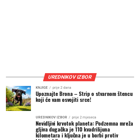
UREDNIKOV IZBOR
KNJIGE
prije 2 dana
Upoznajte Brona – Strip o stvarnom štencu
koji će vam osvojiti srce!
UREDNIKOV IZBOR
prije 2 mjeseca
Nevidljivi krvotok planeta: Podzemna mreža
gljiva dugačka je 110 kvadrilijuna
kilometara i ključna je u borbi protiv