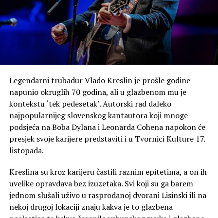
Legendarni trubadur Vlado Kreslin je prošle godine
napunio okruglih 70 godina, ali u glazbenom mu je
kontekstu ‘tek pedesetak’. Autorski rad daleko
najpopularnijeg slovenskog kantautora koji mnoge
podsjeća na Boba Dylana i Leonarda Cohena napokon će
presjek svoje karijere predstaviti i u Tvornici Kulture 17.
listopada.
Kreslina su kroz karijeru častili raznim epitetima, a on ih
uvelike opravdava bez izuzetaka. Svi koji su ga barem
jednom slušali uživo u rasprodanoj dvorani Lisinski ili na
nekoj drugoj lokaciji znaju kakva je to glazbena