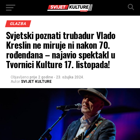
GLAZBA
Svjetski poznati trubadur Vlado
Kreslin ne miruje ni nakon 70.
rođendana – najavio spektakl u
Tvornici Kulture 17. listopada!
Objavljeno
prije 2 godine
-
23. ožujka 2024.
Autor
SVIJET KULTURE