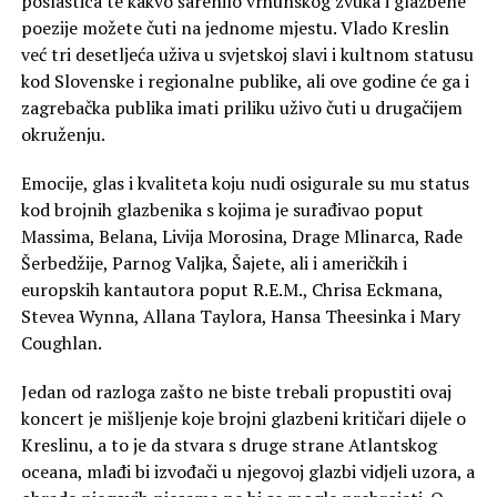
poslastica te kakvo šarenilo vrhunskog zvuka i glazbene
poezije možete čuti na jednome mjestu. Vlado Kreslin
već tri desetljeća uživa u svjetskoj slavi i kultnom statusu
kod Slovenske i regionalne publike, ali ove godine će ga i
zagrebačka publika imati priliku uživo čuti u drugačijem
okruženju.
Emocije, glas i kvaliteta koju nudi osigurale su mu status
kod brojnih glazbenika s kojima je surađivao poput
Massima, Belana, Livija Morosina, Drage Mlinarca, Rade
Šerbedžije, Parnog Valjka, Šajete, ali i američkih i
europskih kantautora poput R.E.M., Chrisa Eckmana,
Stevea Wynna, Allana Taylora, Hansa Theesinka i Mary
Coughlan.
Jedan od razloga zašto ne biste trebali propustiti ovaj
koncert je mišljenje koje brojni glazbeni kritičari dijele o
Kreslinu, a to je da stvara s druge strane Atlantskog
oceana, mlađi bi izvođači u njegovoj glazbi vidjeli uzora, a