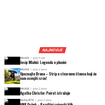
NAJNOVIJE
KNJIGE
prije 9 sati
Josip Mlakić: Legenda o planini
KNJIGE
prije 2 dana
Upoznajte Brona – Strip o stvarnom štencu koji će
vam osvojiti srce!
KNJIGE
prije 2 dana
Agatha Christie: Poirot istražuje
KAZALIŠTE
prije 2 dana
HNK Osijek – Kazališni rujanski klik