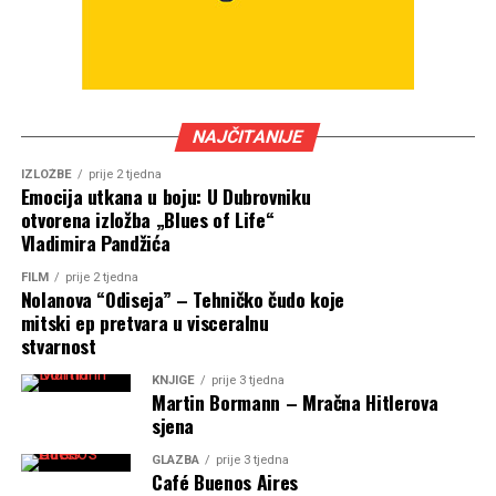
NAJČITANIJE
IZLOŽBE
prije 2 tjedna
Emocija utkana u boju: U Dubrovniku
otvorena izložba „Blues of Life“
Vladimira Pandžića
FILM
prije 2 tjedna
Nolanova “Odiseja” – Tehničko čudo koje
mitski ep pretvara u visceralnu
stvarnost
KNJIGE
prije 3 tjedna
Martin Bormann – Mračna Hitlerova
sjena
GLAZBA
prije 3 tjedna
Café Buenos Aires