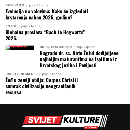
PUTOVANJA
prije 2 tjedna
Evolucija na valovima: Kako će izgledati
krstarenja nakon 2026. godine?
KNJIGE
prije 2 tjedna
Globalna proslava “Back to Hogwarts”
2026.
DRUŠTVENI SKENER
prije 2 tjedna
Nagrade dr. sc. Ante Žužul dodijeljene
najboljim maturantima na ispitima iz
Hrvatskog jezika i Povijesti
DRUŠTVENI SKENER
prije 2 tjedna
Žeđ u zemlji obilja: Corpus Christi i
sumrak civilizacije neograničenih
resursa