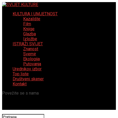
KULTURA I UMJETNOST
Kazalište
Film
Knjige
Glazba
Izložbe
ISTRAŽI SVIJET
Znanost
Svemir
Ekologija
Putovanja
Urednikov izbor
Top liste
Društveni skener
Kontakt
Povežite se s nama