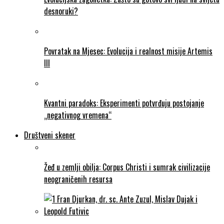
desnoruki?
Povratak na Mjesec: Evolucija i realnost misije Artemis
III
Kvantni paradoks: Eksperimenti potvrđuju postojanje
„negativnog vremena“
Društveni skener
Žeđ u zemlji obilja: Corpus Christi i sumrak civilizacije
neograničenih resursa