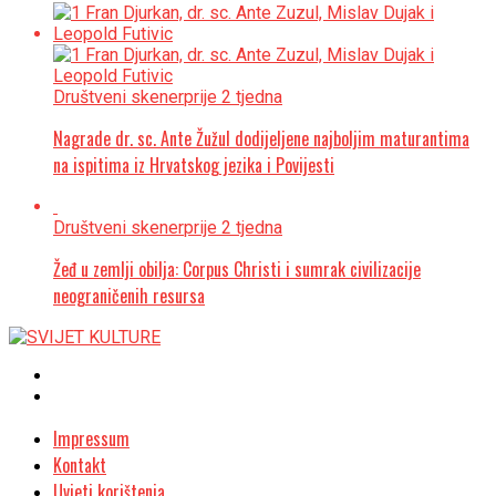
Društveni skener
prije 2 tjedna
Nagrade dr. sc. Ante Žužul dodijeljene najboljim maturantima
na ispitima iz Hrvatskog jezika i Povijesti
Društveni skener
prije 2 tjedna
Žeđ u zemlji obilja: Corpus Christi i sumrak civilizacije
neograničenih resursa
Impressum
Kontakt
Uvjeti korištenja