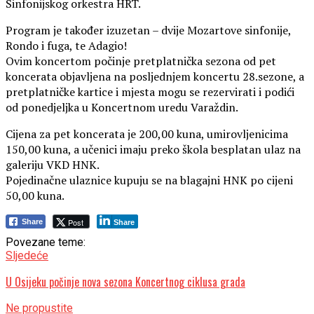
Sinfonijskog orkestra HRT.
Program je također izuzetan – dvije Mozartove sinfonije,
Rondo i fuga, te Adagio!
Ovim koncertom počinje pretplatnička sezona od pet
koncerata objavljena na posljednjem koncertu 28.sezone, a
pretplatničke kartice i mjesta mogu se rezervirati i podići
od ponedjeljka u Koncertnom uredu Varaždin.
Cijena za pet koncerata je 200,00 kuna, umirovljenicima
150,00 kuna, a učenici imaju preko škola besplatan ulaz na
galeriju VKD HNK.
Pojedinačne ulaznice kupuju se na blagajni HNK po cijeni
50,00 kuna.
Post
Share
Share
Povezane teme:
Sljedeće
U Osijeku počinje nova sezona Koncertnog ciklusa grada
Ne propustite