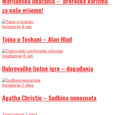
Marijanska ukazanja – ‘proročka karizma’
za naše vrijeme!
Knjige
prije 8 sati
Tajna u Toskani – Alan Hlad
Glazba
prije 8 sati
Dubrovačke ljetne igre – događanja
Knjige
prije 2 dana
Agatha Christie – Sudbina nepoznata
Znanost
prije 2 dana