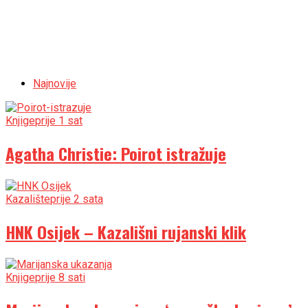
Najnovije
Knjige
prije 1 sat
Agatha Christie: Poirot istražuje
Kazalište
prije 2 sata
HNK Osijek – Kazališni rujanski klik
Knjige
prije 8 sati