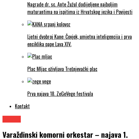
Nagrade dr. sc. Ante Žužul dodijeljene najboljim
maturantima na ispitima iz Hrvatskog jezika i Povijesti
Ljetni dvobroj Kane: Čovjek, umjetna inteligencija i prva
enciklika pape Lava XIV.
Plac Mljac oživljava Trešnjevački plac
Prva najava 18. ZeGeVege festivala
Kontakt
Glazba
Varaždinski komorni orkestar – najava 1.