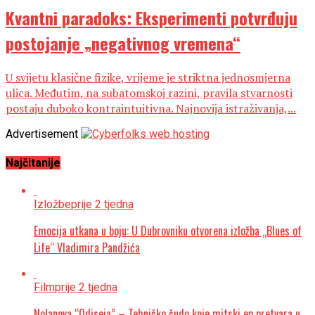
Kvantni paradoks: Eksperimenti potvrđuju
postojanje „negativnog vremena“
U svijetu klasične fizike, vrijeme je striktna jednosmjerna
ulica. Međutim, na subatomskoj razini, pravila stvarnosti
postaju duboko kontraintuitivna. Najnovija istraživanja,...
Advertisement
Najčitanije
Izložbe
prije 2 tjedna
Emocija utkana u boju: U Dubrovniku otvorena izložba „Blues of
Life“ Vladimira Pandžića
Film
prije 2 tjedna
Nolanova “Odiseja” – Tehničko čudo koje mitski ep pretvara u