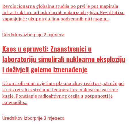
Revolucionarna globalna studija po prvi je put mapirala
infrastrukturu arbuskularnih mikoriznih gljiva. Rezultati su
zapanjujući: ukupna duljina podzemnih niti mogla...
Urednikov izbor
prije 2 mjeseca
Kaos u epruveti: Znanstvenici u
laboratoriju simulirali nuklearnu eksploziju
i doživjeli golemo iznenađenje
U kontroliranim uvjetima plazmatskog reaktora, stručnjaci
su rekreirali ekstremne temperature nuklearne vatrene
kugle. Ponašanje radioaktivnog cezija u potpunosti je
iznenadilo...
Urednikov izbor
prije 3 mjeseca