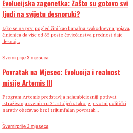
Evolucijska zagonetka: Zašto su gotovo svi
ljudi na svijetu desnoruki?
Iako se na prvi pogled čini kao banalna svakodnevna pojava,
činjenica da više od 85 posto čovječanstva prednost daje
desnoj...
Svemir
prije 3 mjeseca
Povratak na Mjesec: Evolucija i realnost
misije Artemis III
Program Artemis predstavlja najambiciozniji pothvat
istraživanja svemira u 21. stoljeću. Iako je prvotni politički
narativ obećavao brz i trijumfalan povratak...
Svemir
prije 3 mjeseca