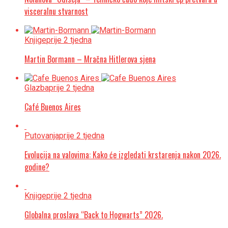
visceralnu stvarnost
Knjige
prije 2 tjedna
Martin Bormann – Mračna Hitlerova sjena
Glazba
prije 2 tjedna
Café Buenos Aires
Putovanja
prije 2 tjedna
Evolucija na valovima: Kako će izgledati krstarenja nakon 2026.
godine?
Knjige
prije 2 tjedna
Globalna proslava “Back to Hogwarts” 2026.