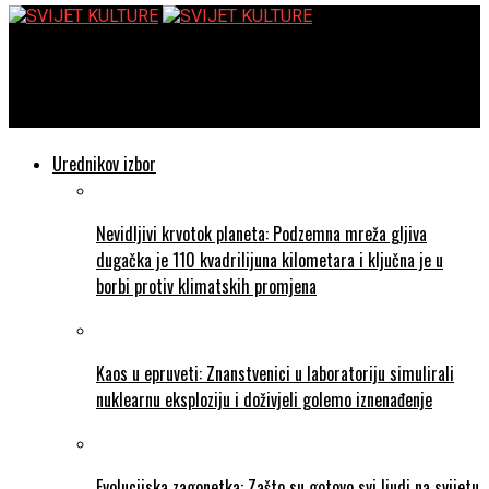
SVIJET KULTURE
Varaždinski komorni orkestar – najava 1. koncerta sezone
Urednikov izbor
Nevidljivi krvotok planeta: Podzemna mreža gljiva
dugačka je 110 kvadrilijuna kilometara i ključna je u
borbi protiv klimatskih promjena
Kaos u epruveti: Znanstvenici u laboratoriju simulirali
nuklearnu eksploziju i doživjeli golemo iznenađenje
Evolucijska zagonetka: Zašto su gotovo svi ljudi na svijetu