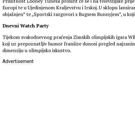
Prisutnost Looney Tunesa proširit će se i na televizijske pri
Europi te u Ujedinjenom Kraljevstvu i Irskoj. U sklopu lansi
objašnjen” te „Sportski razgovori s Bugsem Bunnyjem”, u koji
Dnevni Watch Party
Tijekom svakodnevnog praćenja Zimskih olimpijskih igara WB
koji uz prepoznatljiv humor franšize donosi pregled najzanim
dimenziju u olimpijsko iskustvo.
Advertisement