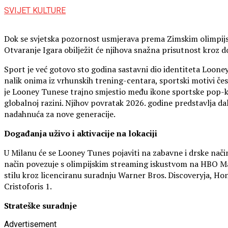
SVIJET KULTURE
Dok se svjetska pozornost usmjerava prema Zimskim olimpij
Otvaranje Igara obilježit će njihova snažna prisutnost kroz d
Sport je već gotovo sto godina sastavni dio identiteta Loon
nalik onima iz vrhunskih trening-centara, sportski motivi če
je Looney Tunese trajno smjestio među ikone sportske pop-kultu
globalnoj razini. Njihov povratak 2026. godine predstavlja dal
nadahnuća za nove generacije.
Događanja uživo i aktivacije na lokaciji
U Milanu će se Looney Tunes pojaviti na zabavne i drske način
način povezuje s olimpijskim streaming iskustvom na HBO Max
stilu kroz licenciranu suradnju Warner Bros. Discoveryja, Ho
Cristoforis 1.
Strateške suradnje
Advertisement