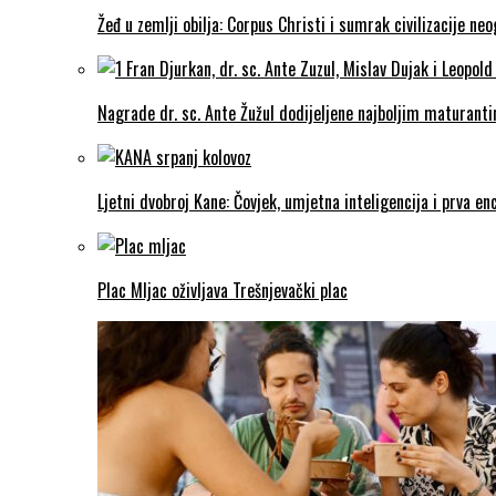
Žeđ u zemlji obilja: Corpus Christi i sumrak civilizacije ne
Nagrade dr. sc. Ante Žužul dodijeljene najboljim maturantim
Ljetni dvobroj Kane: Čovjek, umjetna inteligencija i prva enc
Plac Mljac oživljava Trešnjevački plac