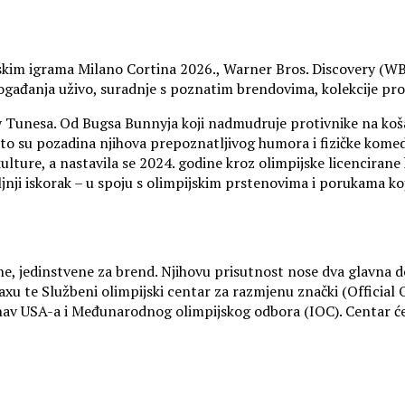
skim igrama Milano Cortina 2026., Warner Bros. Discovery (W
ogađanja uživo, suradnje s poznatim brendovima, kolekcije proi
ey Tunesa. Od Bugsa Bunnyja koji nadmudruje protivnike na koš
sto su pozadina njihova prepoznatljivog humora i fizičke komedi
re, a nastavila se 2024. godine kroz olimpijske licencirane kol
jnji iskorak – u spoju s olimpijskim prstenovima i porukama koj
e, jedinstvene za brend. Njihovu prisutnost nose dva glavna do
u te Službeni olimpijski centar za razmjenu znački (Official
nav USA-a i Međunarodnog olimpijskog odbora (IOC). Centar će b