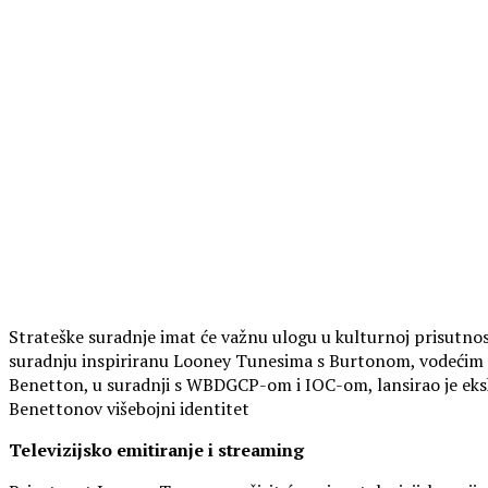
Strateške suradnje imat će važnu ulogu u kulturnoj prisutn
suradnju inspiriranu Looney Tunesima s Burtonom, vodećim sv
Benetton, u suradnji s WBDGCP-om i IOC-om, lansirao je ekskl
Benettonov višebojni identitet
Televizijsko emitiranje i streaming