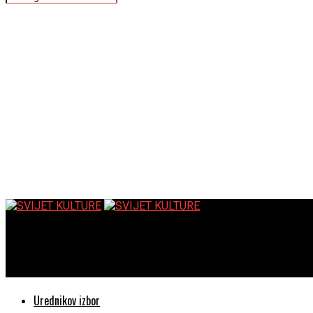
SVIJET KULTURE
Warner Bros. Discovery dovodi Looney Tunese na Zimske olimpijs
Urednikov izbor