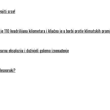
jiti srce!
je 110 kvadrilijuna kilometara i ključna je u borbi protiv klimatskih prom
earnu eksploziju i doživjeli golemo iznenađenje
 desnoruki?