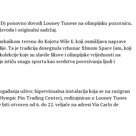
BD) ponovno dovodi Looney Tunese na olimpijsku pozornicu.
zvoda i originalni sadržaj.
arkaškom terenu do Kojota Wile E. koji osmišljava naprave
je. Ta je tradicija dosegnula vrhunac filmom Space Jam, koji
ekcije koje su slavile likove i olimpijske vrijednosti na
e ističu snagu sporta kao sredstva povezivanja ljudi i
gađanja uživo: hipervizualna instalacija koja se na razigran
 Olympic Pin Trading Center), redizajniran u Looney Tunes
iti otvoren od 6. do 22. veljače na adresi Via Carlo de