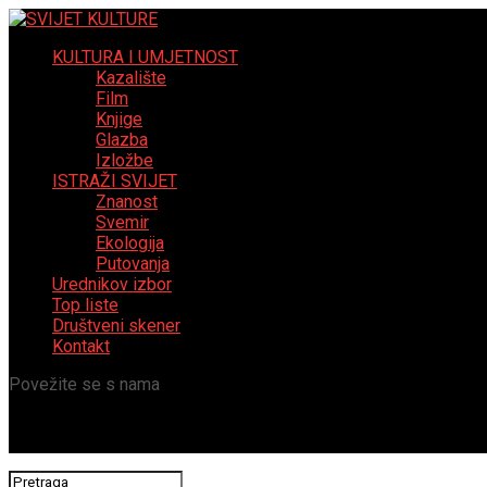
KULTURA I UMJETNOST
Kazalište
Film
Knjige
Glazba
Izložbe
ISTRAŽI SVIJET
Znanost
Svemir
Ekologija
Putovanja
Urednikov izbor
Top liste
Društveni skener
Kontakt
Povežite se s nama