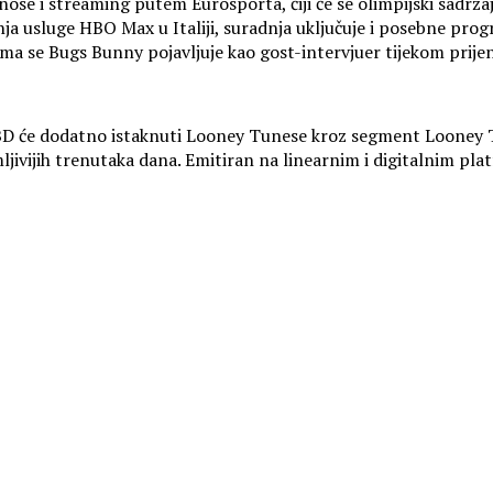
jenose i streaming putem Eurosporta, čiji će se olimpijski sad
ranja usluge HBO Max u Italiji, suradnja uključuje i posebne 
ma se Bugs Bunny pojavljuje kao gost-intervjuer tijekom prije
D će dodatno istaknuti Looney Tunese kroz segment Looney Tun
ljivijih trenutaka dana. Emitiran na linearnim i digitalnim pl