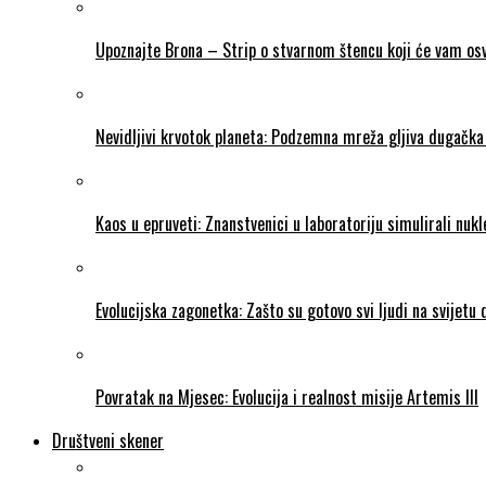
Upoznajte Brona – Strip o stvarnom štencu koji će vam osvo
Nevidljivi krvotok planeta: Podzemna mreža gljiva dugačka 
Kaos u epruveti: Znanstvenici u laboratoriju simulirali nukl
Evolucijska zagonetka: Zašto su gotovo svi ljudi na svijetu
Povratak na Mjesec: Evolucija i realnost misije Artemis III
Društveni skener