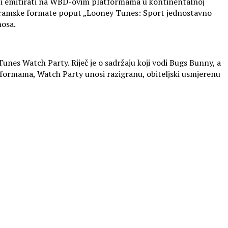
ržaji emitirati na WBD-ovim platformama u kontinentalnoj
programske formate poput „Looney Tunes: Sport jednostavno
nosa.
es Watch Party. Riječ je o sadržaju koji vodi Bugs Bunny, a
atformama, Watch Party unosi razigranu, obiteljski usmjerenu