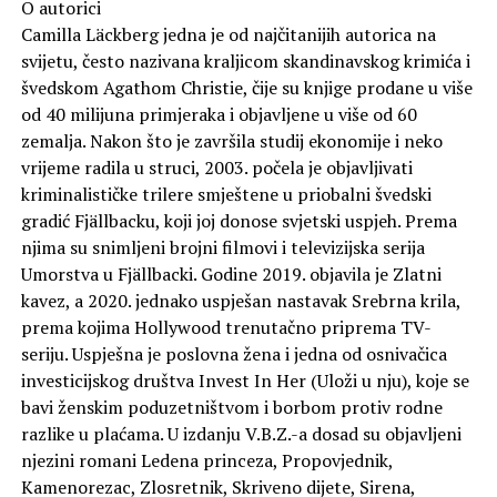
O autorici
Camilla Läckberg jedna je od najčitanijih autorica na
svijetu, često nazivana kraljicom skandinavskog krimića i
švedskom Agathom Christie, čije su knjige prodane u više
od 40 milijuna primjeraka i objavljene u više od 60
zemalja. Nakon što je završila studij ekonomije i neko
vrijeme radila u struci, 2003. počela je objavljivati
kriminalističke trilere smještene u priobalni švedski
gradić Fjällbacku, koji joj donose svjetski uspjeh. Prema
njima su snimljeni brojni filmovi i televizijska serija
Umorstva u Fjällbacki. Godine 2019. objavila je Zlatni
kavez, a 2020. jednako uspješan nastavak Srebrna krila,
prema kojima Hollywood trenutačno priprema TV-
seriju. Uspješna je poslovna žena i jedna od osnivačica
investicijskog društva Invest In Her (Uloži u nju), koje se
bavi ženskim poduzetništvom i borbom protiv rodne
razlike u plaćama. U izdanju V.B.Z.-a dosad su objavljeni
njezini romani Ledena princeza, Propovjednik,
Kamenorezac, Zlosretnik, Skriveno dijete, Sirena,