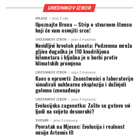
UREDNIKOV IZBOR
KNJIGE
prije 5 sati
Upoznajte Brona – Strip o stvarnom štencu
koji će vam osvojiti srce!
UREDNIKOV IZBOR
prije 2 mjeseca
Nevidljivi krvotok planeta: Podzemna mreža
gljiva dugačka je 110 kvadrilijuna
kilometara i ključna je u borbi protiv
klimatskih promjena
UREDNIKOV IZBOR
prije 2 mjeseca
Kaos u epruveti: Znanstvenici u laboratoriju
simulirali nuklearnu eksploziju i doživjeli
golemo iznenađenje
UREDNIKOV IZBOR
prije 3 mjeseca
Evolucijska zagonetka: Zašto su gotovo svi
ljudi na svijetu desnoruki?
SVEMIR
prije 3 mjeseca
Povratak na Mjesec: Evolucija i realnost
misije Artemis III