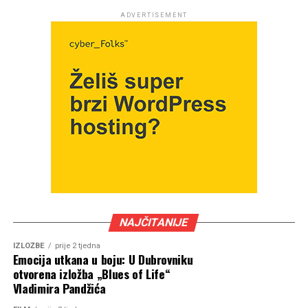
ADVERTISEMENT
NAJČITANIJE
IZLOŽBE
prije 2 tjedna
Emocija utkana u boju: U Dubrovniku
otvorena izložba „Blues of Life“
Vladimira Pandžića