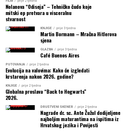
FILM
prije 2 tjedna
Nolanova “Odiseja” – Tehničko čudo koje
mitski ep pretvara u visceralnu
stvarnost
KNJIGE
prije 3 tjedna
Martin Bormann – Mračna Hitlerova
sjena
GLAZBA
prije 3 tjedna
Café Buenos Aires
PUTOVANJA
prije 2 tjedna
Evolucija na valovima: Kako će izgledati
krstarenja nakon 2026. godine?
KNJIGE
prije 2 tjedna
Globalna proslava “Back to Hogwarts”
2026.
DRUŠTVENI SKENER
prije 2 tjedna
Nagrade dr. sc. Ante Žužul dodijeljene
najboljim maturantima na ispitima iz
Hrvatskog jezika i Povijesti