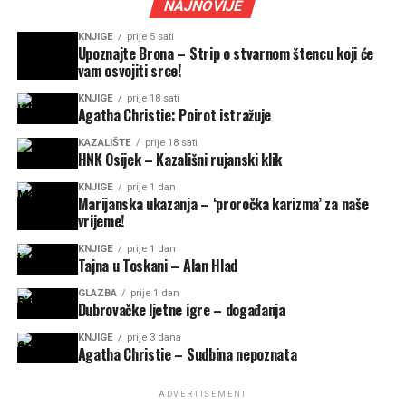
NAJNOVIJE
KNJIGE
prije 5 sati
Upoznajte Brona – Strip o stvarnom štencu koji će
vam osvojiti srce!
KNJIGE
prije 18 sati
Agatha Christie: Poirot istražuje
KAZALIŠTE
prije 18 sati
HNK Osijek – Kazališni rujanski klik
KNJIGE
prije 1 dan
Marijanska ukazanja – ‘proročka karizma’ za naše
vrijeme!
KNJIGE
prije 1 dan
Tajna u Toskani – Alan Hlad
GLAZBA
prije 1 dan
Dubrovačke ljetne igre – događanja
KNJIGE
prije 3 dana
Agatha Christie – Sudbina nepoznata
ADVERTISEMENT