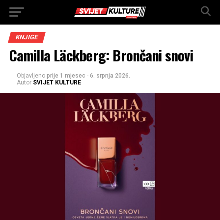
KNJIGE
Camilla Läckberg: Brončani snovi
Objavljeno
prije 1 mjesec
-
6. srpnja 2026.
Autor
SVIJET KULTURE