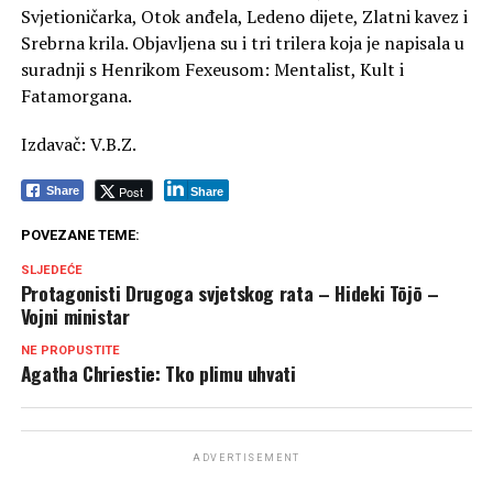
Svjetioničarka, Otok anđela, Ledeno dijete, Zlatni kavez i
Srebrna krila. Objavljena su i tri trilera koja je napisala u
suradnji s Henrikom Fexeusom: Mentalist, Kult i
Fatamorgana.
Izdavač: V.B.Z.
Post
Share
Share
POVEZANE TEME:
SLJEDEĆE
Protagonisti Drugoga svjetskog rata – Hideki Tōjō –
Vojni ministar
NE PROPUSTITE
Agatha Chriestie: Tko plimu uhvati
ADVERTISEMENT