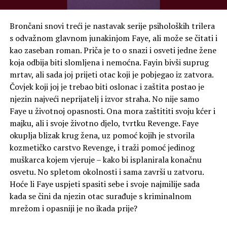
Brončani snovi treći je nastavak serije psiholoških trilera
s odvažnom glavnom junakinjom Faye, ali može se čitati i
kao zaseban roman. Priča je to o snazi i osveti jedne žene
koja odbija biti slomljena i nemoćna. Fayin bivši suprug
mrtav, ali sada joj prijeti otac koji je pobjegao iz zatvora.
Čovjek koji joj je trebao biti oslonac i zaštita postao je
njezin najveći neprijatelj i izvor straha. No nije samo
Faye u životnoj opasnosti. Ona mora zaštititi svoju kćer i
majku, ali i svoje životno djelo, tvrtku Revenge. Faye
okuplja blizak krug žena, uz pomoć kojih je stvorila
kozmetičko carstvo Revenge, i traži pomoć jedinog
muškarca kojem vjeruje – kako bi isplanirala konačnu
osvetu. No spletom okolnosti i sama završi u zatvoru.
Hoće li Faye uspjeti spasiti sebe i svoje najmilije sada
kada se čini da njezin otac surađuje s kriminalnom
mrežom i opasniji je no ikada prije?