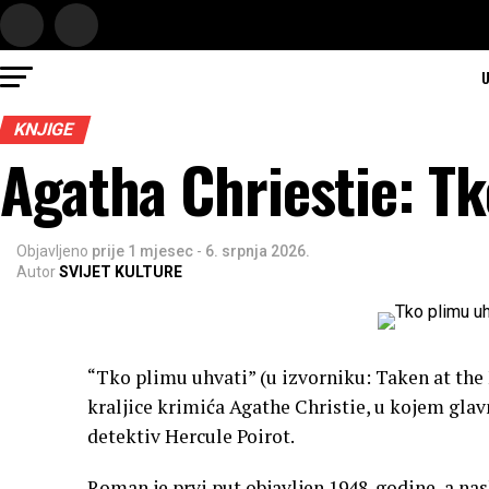
U
KNJIGE
Agatha Chriestie: Tk
Objavljeno
prije 1 mjesec
-
6. srpnja 2026.
Autor
SVIJET KULTURE
“Tko plimu uhvati” (u izvorniku: Taken at the
kraljice krimića Agathe Christie, u kojem glav
detektiv Hercule Poirot.
Roman je prvi put objavljen 1948. godine, a nas