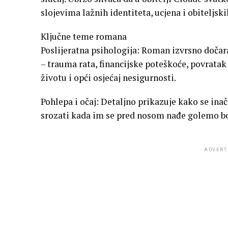
slojevima lažnih identiteta, ucjena i obiteljskih
Ključne teme romana
Poslijeratna psihologija: Roman izvrsno doča
– trauma rata, financijske poteškoće, povrata
životu i opći osjećaj nesigurnosti.
Pohlepa i očaj: Detaljno prikazuje kako se ina
srozati kada im se pred nosom nađe golemo b
ADVERT