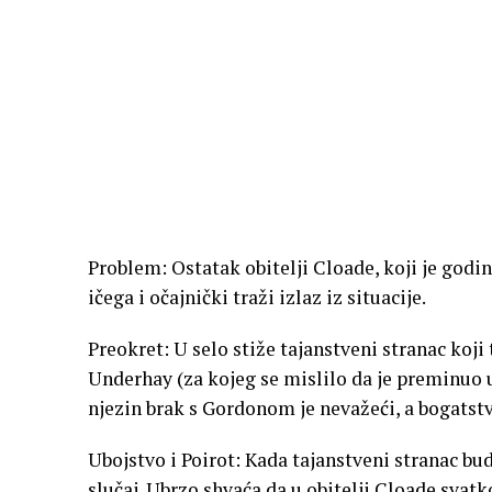
Problem: Ostatak obitelji Cloade, koji je godi
ičega i očajnički traži izlaz iz situacije.
Preokret: U selo stiže tajanstveni stranac koji
Underhay (za kojeg se mislilo da je preminuo u A
njezin brak s Gordonom je nevažeći, a bogatstv
Ubojstvo i Poirot: Kada tajanstveni stranac b
slučaj. Ubrzo shvaća da u obitelji Cloade svatk