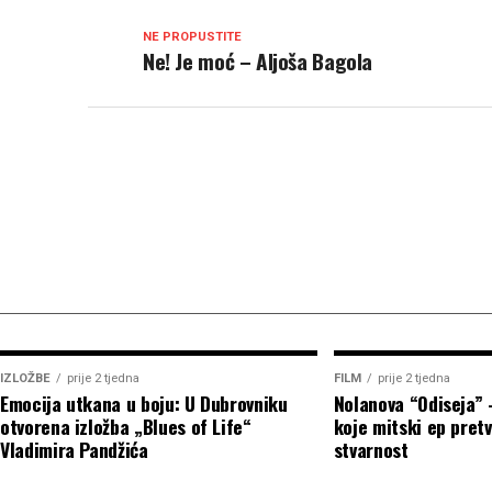
NE PROPUSTITE
Ne! Je moć – Aljoša Bagola
IZLOŽBE
prije 2 tjedna
FILM
prije 2 tjedna
Emocija utkana u boju: U Dubrovniku
Nolanova “Odiseja” 
otvorena izložba „Blues of Life“
koje mitski ep pretv
Vladimira Pandžića
stvarnost