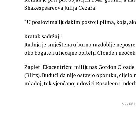
Shakespeareova Julija Cezara:
“U poslovima ljudskim postoji plima, koja, ako
Kratak sadržaj :
Radnja je smještena u burno razdoblje neposre
oko bogate i utjecajne obitelji Cloade i neoče
Zaplet: Ekscentrični milijunaš Gordon Cload
(Blitz). Budući da nije ostavio oporuku, cijel
mladoj, tek vjenčanoj udovici Rosaleen Underh
ADVERT