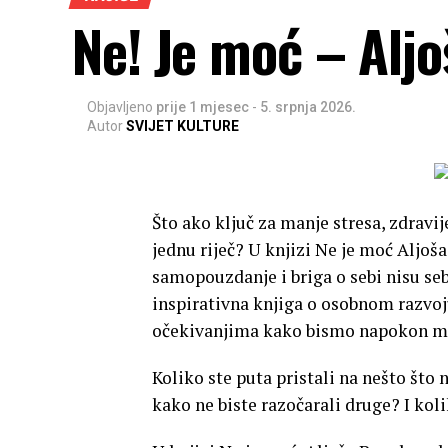
Ne! Je moć – Alj
Objavljeno
prije 1 mjesec
-
5. srpnja 2026.
Autor
SVIJET KULTURE
Što ako ključ za manje stresa, zdravi
jednu riječ? U knjizi Ne je moć Aljoš
samopouzdanje i briga o sebi nisu se
inspirativna knjiga o osobnom razvoj
očekivanjima kako bismo napokon mog
Koliko ste puta pristali na nešto što n
kako ne biste razočarali druge? I koli