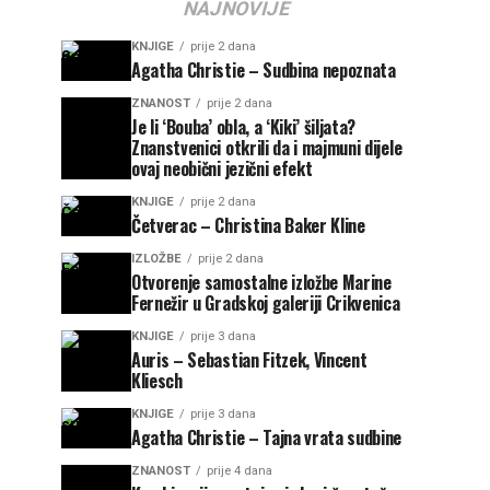
NAJNOVIJE
KNJIGE
prije 2 dana
Agatha Christie – Sudbina nepoznata
ZNANOST
prije 2 dana
Je li ‘Bouba’ obla, a ‘Kiki’ šiljata?
Znanstvenici otkrili da i majmuni dijele
ovaj neobični jezični efekt
KNJIGE
prije 2 dana
Četverac – Christina Baker Kline
IZLOŽBE
prije 2 dana
Otvorenje samostalne izložbe Marine
Fernežir u Gradskoj galeriji Crikvenica
KNJIGE
prije 3 dana
Auris – Sebastian Fitzek, Vincent
Kliesch
KNJIGE
prije 3 dana
Agatha Christie – Tajna vrata sudbine
ZNANOST
prije 4 dana