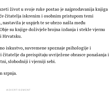
uzeti život u svoje ruke postao je najprodavanija knjiga
suće čitatelja iskrenim i osobnim pristupom temi
, nastavila je uspjeh te se ubrzo našla među
bje su knjige doživjele brojna izdanja i stekle vjernu
 i Hrvatsku.
no iskustvo, suvremene spoznaje psihologije i
ći čitatelje da preispitaju uvriježene obrasce ponašanja i
ni, slobodniji i vjerniji sebi.
m srpnja.
ADVERTISEMENT