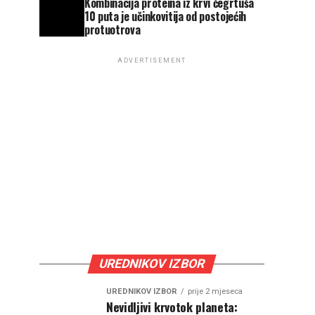
Kombinacija proteina iz krvi čegrtuša
10 puta je učinkovitija od postojećih
protuotrova
ADVERTISEMENT
UREDNIKOV IZBOR
UREDNIKOV IZBOR
prije 2 mjeseca
Nevidljivi krvotok planeta: