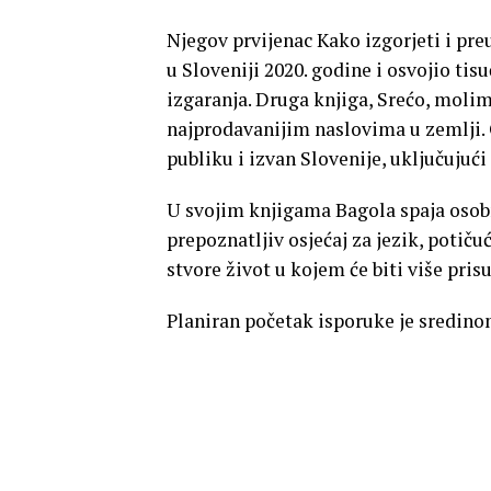
Njegov prvijenac Kako izgorjeti i pre
u Sloveniji 2020. godine i osvojio ti
izgaranja. Druga knjiga, Srećo, molim
najprodavanijim naslovima u zemlji. O
publiku i izvan Slovenije, uključujući
U svojim knjigama Bagola spaja osob
prepoznatljiv osjećaj za jezik, potiču
stvore život u kojem će biti više prisut
Planiran početak isporuke je sredino