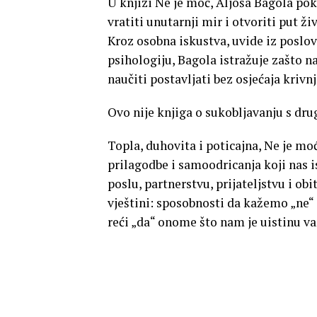
U knjizi Ne je moć, Aljoša Bagola pok
vratiti unutarnji mir i otvoriti put 
Kroz osobna iskustva, uvide iz poslov
psihologiju, Bagola istražuje zašto n
naučiti postavljati bez osjećaja krivnj
Ovo nije knjiga o sukobljavanju s dru
Topla, duhovita i poticajna, Ne je m
prilagodbe i samoodricanja koji nas i
poslu, partnerstvu, prijateljstvu i ob
vještini: sposobnosti da kažemo „ne
reći „da“ onome što nam je uistinu va