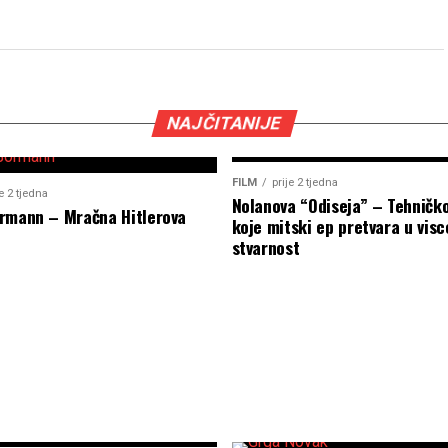
NAJČITANIJE
FILM
prije 2 tjedna
je 2 tjedna
Nolanova “Odiseja” – Tehničk
rmann – Mračna Hitlerova
koje mitski ep pretvara u visc
stvarnost