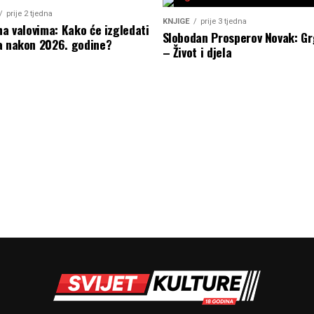
prije 2 tjedna
KNJIGE
prije 3 tjedna
na valovima: Kako će izgledati
Slobodan Prosperov Novak: G
a nakon 2026. godine?
– Život i djela