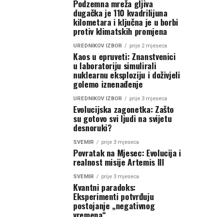
Podzemna mreža gljiva
dugačka je 110 kvadrilijuna
kilometara i ključna je u borbi
protiv klimatskih promjena
UREDNIKOV IZBOR
prije 2 mjeseca
Kaos u epruveti: Znanstvenici
u laboratoriju simulirali
nuklearnu eksploziju i doživjeli
golemo iznenađenje
UREDNIKOV IZBOR
prije 3 mjeseca
Evolucijska zagonetka: Zašto
su gotovo svi ljudi na svijetu
desnoruki?
SVEMIR
prije 3 mjeseca
Povratak na Mjesec: Evolucija i
realnost misije Artemis III
SVEMIR
prije 3 mjeseca
Kvantni paradoks:
Eksperimenti potvrđuju
postojanje „negativnog
vremena“