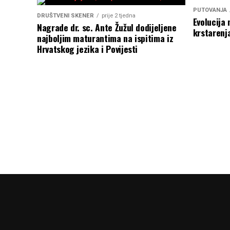
PUTOVANJA
DRUŠTVENI SKENER
prije 2 tjedna
Evolucija 
Nagrade dr. sc. Ante Žužul dodijeljene
krstarenj
najboljim maturantima na ispitima iz
Hrvatskog jezika i Povijesti