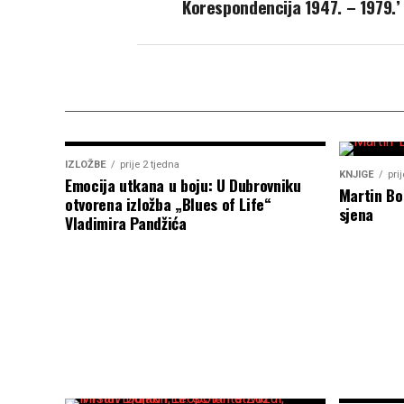
Korespondencija 1947. – 1979.’
IZLOŽBE
prije 2 tjedna
KNJIGE
pri
Emocija utkana u boju: U Dubrovniku
Martin Bo
otvorena izložba „Blues of Life“
sjena
Vladimira Pandžića