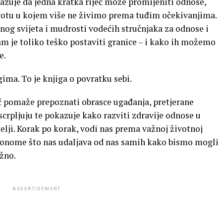
azuje da jedna kratka riječ može promijeniti odnose,
životu u kojem više ne živimo prema tuđim očekivanjima.
nog svijeta i mudrosti vodećih stručnjaka za odnose i
am je toliko teško postaviti granice – i kako ih možemo
e.
gima. To je knjiga o povratku sebi.
oć pomaže prepoznati obrasce ugađanja, pretjerane
scrpljuju te pokazuje kako razviti zdravije odnose u
itelji. Korak po korak, vodi nas prema važnoj životnoj
“ onome što nas udaljava od nas samih kako bismo mogli
žno.
ADVERTISEMENT