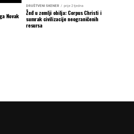
DRUŠTVENI SKENER
prije 2 tjedna
Žeđ u zemlji obilja: Corpus Christi i
rga Novak
sumrak civilizacije neograničenih
resursa