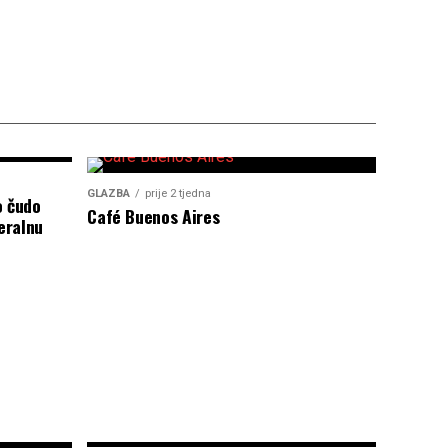
GLAZBA
prije 2 tjedna
o čudo
Café Buenos Aires
eralnu