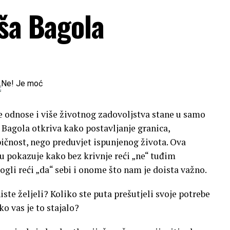
oša Bagola
je odnose i više životnog zadovoljstva stane u samo
a Bagola otkriva kako postavljanje granica,
bičnost, nego preduvjet ispunjenog života. Ova
u pokazuje kako bez krivnje reći „ne“ tuđim
li reći „da“ sebi i onome što nam je doista važno.
iste željeli? Koliko ste puta prešutjeli svoje potrebe
ko vas je to stajalo?