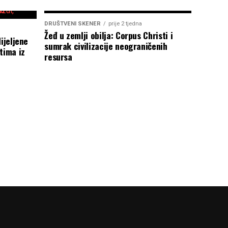
DRUŠTVENI SKENER
prije 2 tjedna
Žeđ u zemlji obilja: Corpus Christi i
ijeljene
sumrak civilizacije neograničenih
tima iz
resursa