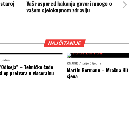
staroj
Vaš raspored kakanja govori mnogo o
vašem cjelokupnom zdravlju
NAJČITANIJE
2 tjedna
KNJIGE
prije 3 tjedna
“Odiseja” – Tehničko čudo
Martin Bormann – Mračna Hit
i ep pretvara u visceralnu
sjena