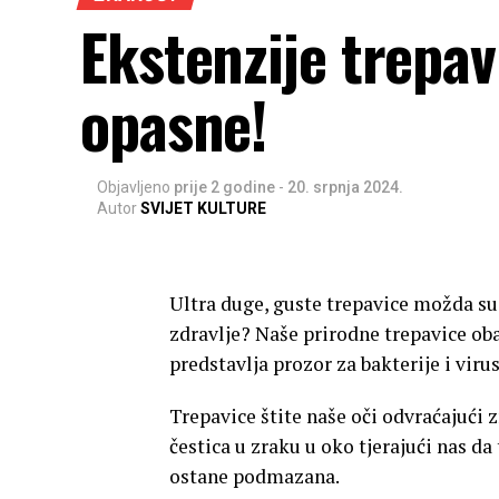
Ekstenzije trepav
opasne!
Objavljeno
prije 2 godine
-
20. srpnja 2024.
Autor
SVIJET KULTURE
Ultra duge, guste trepavice možda su u
zdravlje? Naše prirodne trepavice ob
predstavlja prozor za bakterije i viru
Trepavice štite naše oči odvraćajući 
čestica u zraku u oko tjerajući nas d
ostane podmazana.