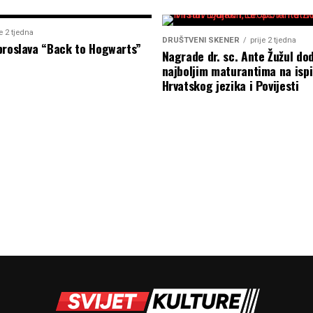
je 2 tjedna
DRUŠTVENI SKENER
prije 2 tjedna
proslava “Back to Hogwarts”
Nagrade dr. sc. Ante Žužul dod
najboljim maturantima na ispi
Hrvatskog jezika i Povijesti