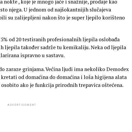
za nokte , koje je mnogo jače i snažnije, prodaje kao
jesto njega. U jednom od najšokantnijih slučajeva
li su zalijepljeni nakon što je super ljepilo korišteno
75% od 20 testiranih profesionalnih ljepila oslobađa
h ljepila također sadrže tu kemikaliju. Neka od ljepila
larirana ispravno u sastavu.
 do zaraze grinjama. Većina ljudi ima nekoliko Demodex
u kretati od domaćina do domaćina i loša higijena alata
osobito ako je funkcija prirodnih trepavica oštećena.
ADVERTISEMENT