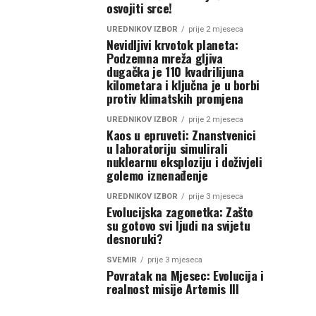
osvojiti srce!
UREDNIKOV IZBOR
prije 2 mjeseca
Nevidljivi krvotok planeta:
Podzemna mreža gljiva
dugačka je 110 kvadrilijuna
kilometara i ključna je u borbi
protiv klimatskih promjena
UREDNIKOV IZBOR
prije 2 mjeseca
Kaos u epruveti: Znanstvenici
u laboratoriju simulirali
nuklearnu eksploziju i doživjeli
golemo iznenađenje
UREDNIKOV IZBOR
prije 3 mjeseca
Evolucijska zagonetka: Zašto
su gotovo svi ljudi na svijetu
desnoruki?
SVEMIR
prije 3 mjeseca
Povratak na Mjesec: Evolucija i
realnost misije Artemis III