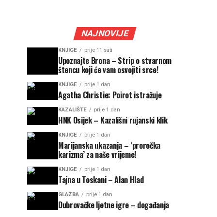
NAJNOVIJE
KNJIGE
prije 11 sati
Upoznajte Brona – Strip o stvarnom
štencu koji će vam osvojiti srce!
KNJIGE
prije 1 dan
Agatha Christie: Poirot istražuje
KAZALIŠTE
prije 1 dan
HNK Osijek – Kazališni rujanski klik
KNJIGE
prije 1 dan
Marijanska ukazanja – ‘proročka
karizma’ za naše vrijeme!
KNJIGE
prije 1 dan
Tajna u Toskani – Alan Hlad
GLAZBA
prije 1 dan
Dubrovačke ljetne igre – događanja