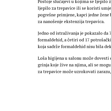
Postoje slučajevi u kojima se ljepilo 
ljepilo za trepavice ili se koristi um
pogrešne primjene, kapci jedne žene bi
za nanošenje ekstenzija trepavica.
Jedno od istraživanja je pokazalo da 
formaldehid, a četiri od 17 potrošački
koja sadrže formaldehid nisu bila dek
Loša higijena u salonu može dovesti
grinja koje žive na njima, ali se mog
za trepavice može uzrokovati zarazu, 