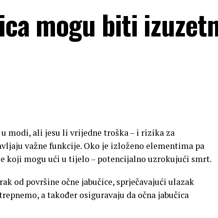
ica mogu biti izuzet
 modi, ali jesu li vrijedne troška – i rizika za
avljaju važne funkcije. Oko je izloženo elementima pa
se koji mogu ući u tijelo – potencijalno uzrokujući smrt.
zrak od površine očne jabučice, sprječavajući ulazak
a trepnemo, a također osiguravaju da očna jabučica