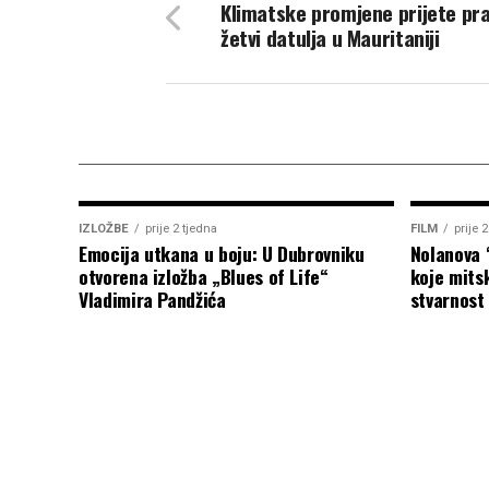
Klimatske promjene prijete pra
žetvi datulja u Mauritaniji
IZLOŽBE
prije 2 tjedna
FILM
prije 
Emocija utkana u boju: U Dubrovniku
Nolanova 
otvorena izložba „Blues of Life“
koje mitsk
Vladimira Pandžića
stvarnost