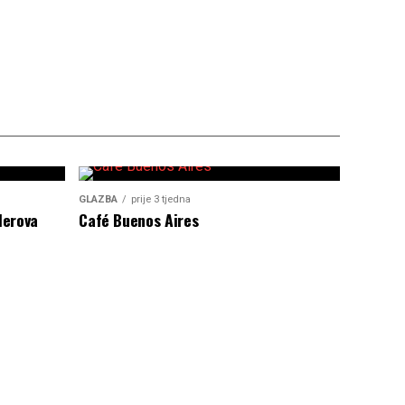
GLAZBA
prije 3 tjedna
lerova
Café Buenos Aires