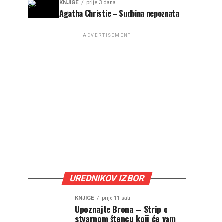
KNJIGE
prije 3 dana
Agatha Christie – Sudbina nepoznata
ADVERTISEMENT
UREDNIKOV IZBOR
KNJIGE
prije 11 sati
Upoznajte Brona – Strip o
stvarnom štencu koji će vam