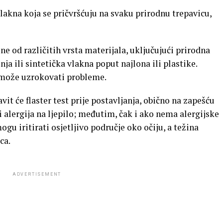
lakna koja se pričvršćuju na svaku prirodnu trepavicu,
ne od različitih vrsta materijala, uključujući prirodna
nja ili sintetička vlakna poput najlona ili plastike.
o može uzrokovati probleme.
it će flaster test prije postavljanja, obično na zapešću
 li alergija na ljepilo; međutim, čak i ako nema alergijske
mogu iritirati osjetljivo područje oko očiju, a težina
ca.
ADVERTISEMENT