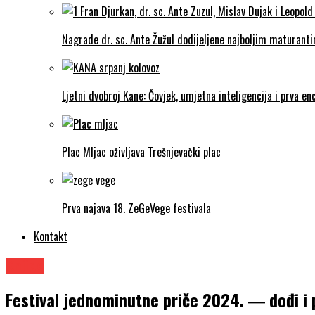
Nagrade dr. sc. Ante Žužul dodijeljene najboljim maturantim
Ljetni dvobroj Kane: Čovjek, umjetna inteligencija i prva enc
Plac Mljac oživljava Trešnjevački plac
Prva najava 18. ZeGeVege festivala
Kontakt
Knjige
Festival jednominutne priče 2024. ― dođi i 