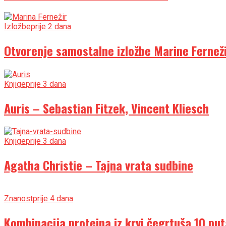
Izložbe
prije 2 dana
Otvorenje samostalne izložbe Marine Fernežir
Knjige
prije 3 dana
Auris – Sebastian Fitzek, Vincent Kliesch
Knjige
prije 3 dana
Agatha Christie – Tajna vrata sudbine
Znanost
prije 4 dana
Kombinacija proteina iz krvi čegrtuša 10 put