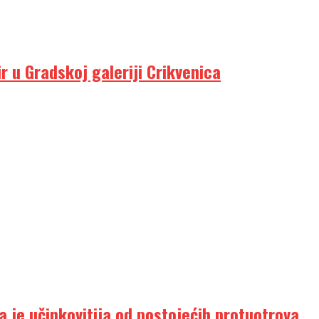
 u Gradskoj galeriji Crikvenica
a je učinkovitija od postojećih protuotrova