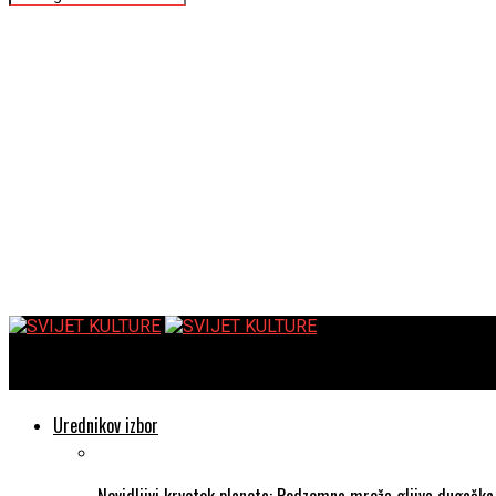
SVIJET KULTURE
Urednikov izbor
Nevidljivi krvotok planeta: Podzemna mreža gljiva dugačka 