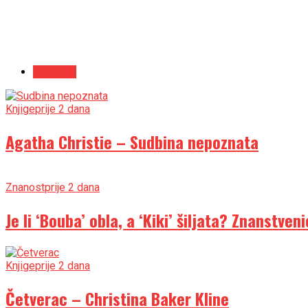
Najnovije
Knjige
prije 2 dana
Agatha Christie – Sudbina nepoznata
Znanost
prije 2 dana
Je li ‘Bouba’ obla, a ‘Kiki’ šiljata? Znanstven
Knjige
prije 2 dana
Četverac – Christina Baker Kline