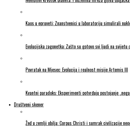
Kaos u epruveti: Znanstvenici u laboratoriju simulirali nukl
Evolucijska zagonetka: Zašto su gotovo svi ljudi na svijetu
Povratak na Mjesec: Evolucija i realnost misije Artemis III
Kvantni paradoks: Eksperimenti potvrđuju postojanje „neg
Društveni skener
Žeđ u zemlji obilja: Corpus Christi i sumrak civilizacije ne