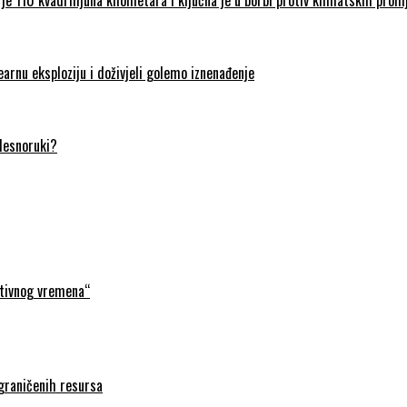
earnu eksploziju i doživjeli golemo iznenađenje
 desnoruki?
ativnog vremena“
ograničenih resursa