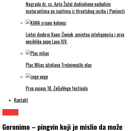
Nagrade dr. sc. Ante Žužul dodijeljene najboljim
maturantima na ispitima iz Hrvatskog jezika i Povijesti
Ljetni dvobroj Kane: Čovjek, umjetna inteligencija i prva
enciklika pape Lava XIV.
Plac Mljac oživljava Trešnjevački plac
Prva najava 18. ZeGeVege festivala
Kontakt
Knjige
Geronimo – pingvin koji je mislio da može