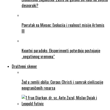
desnoruki?
Povratak na Mjesec: Evolucija i realnost misije Artemis
III
Kvantni paradoks: Eksperimenti potvrđuju postojanje
„negativnog vremena“
Društveni skener
Žeđ u zemlji obilja: Corpus Christi i sumrak civilizacije
neograničenih resursa