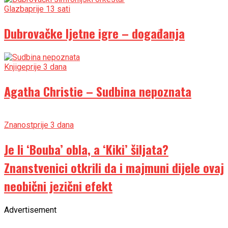
Glazba
prije 13 sati
Dubrovačke ljetne igre – događanja
Knjige
prije 3 dana
Agatha Christie – Sudbina nepoznata
Znanost
prije 3 dana
Je li ‘Bouba’ obla, a ‘Kiki’ šiljata?
Znanstvenici otkrili da i majmuni dijele ovaj
neobični jezični efekt
Advertisement