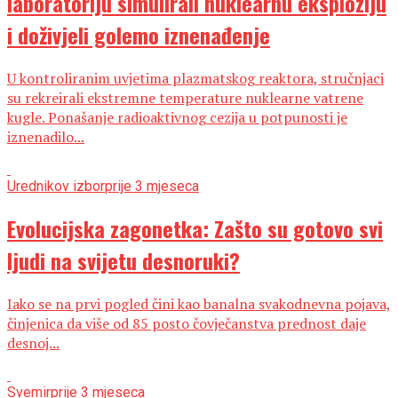
laboratoriju simulirali nuklearnu eksploziju
i doživjeli golemo iznenađenje
U kontroliranim uvjetima plazmatskog reaktora, stručnjaci
su rekreirali ekstremne temperature nuklearne vatrene
kugle. Ponašanje radioaktivnog cezija u potpunosti je
iznenadilo...
Urednikov izbor
prije 3 mjeseca
Evolucijska zagonetka: Zašto su gotovo svi
ljudi na svijetu desnoruki?
Iako se na prvi pogled čini kao banalna svakodnevna pojava,
činjenica da više od 85 posto čovječanstva prednost daje
desnoj...
Svemir
prije 3 mjeseca