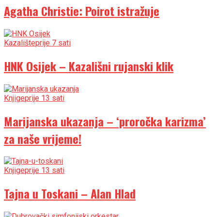
Agatha Christie: Poirot istražuje
Kazalište
prije 7 sati
HNK Osijek – Kazališni rujanski klik
Knjige
prije 13 sati
Marijanska ukazanja – ‘proročka karizma’
za naše vrijeme!
Knjige
prije 13 sati
Tajna u Toskani – Alan Hlad