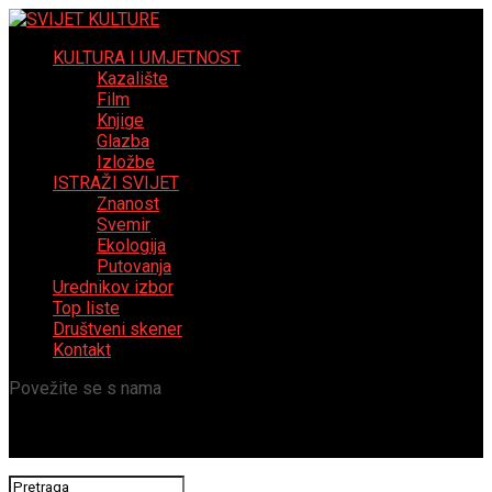
KULTURA I UMJETNOST
Kazalište
Film
Knjige
Glazba
Izložbe
ISTRAŽI SVIJET
Znanost
Svemir
Ekologija
Putovanja
Urednikov izbor
Top liste
Društveni skener
Kontakt
Povežite se s nama