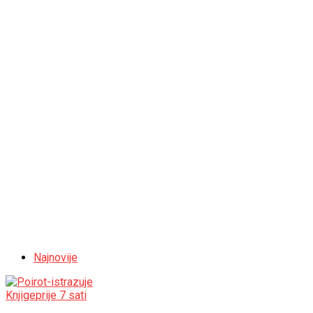
Najnovije
Knjige
prije 7 sati