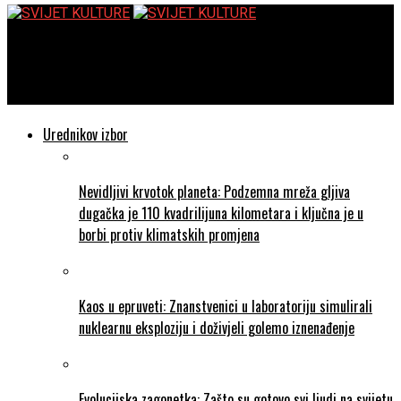
SVIJET KULTURE
Geronimo – pingvin koji je mislio da može letjeti!
Urednikov izbor
Nevidljivi krvotok planeta: Podzemna mreža gljiva
dugačka je 110 kvadrilijuna kilometara i ključna je u
borbi protiv klimatskih promjena
Kaos u epruveti: Znanstvenici u laboratoriju simulirali
nuklearnu eksploziju i doživjeli golemo iznenađenje
Evolucijska zagonetka: Zašto su gotovo svi ljudi na svijetu