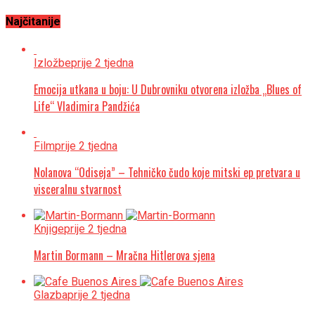
Najčitanije
Izložbe
prije 2 tjedna
Emocija utkana u boju: U Dubrovniku otvorena izložba „Blues of
Life“ Vladimira Pandžića
Film
prije 2 tjedna
Nolanova “Odiseja” – Tehničko čudo koje mitski ep pretvara u
visceralnu stvarnost
Knjige
prije 2 tjedna
Martin Bormann – Mračna Hitlerova sjena
Glazba
prije 2 tjedna