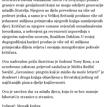
granice svoje genijalnosti kojoj ne mogu odoljeti generacije
mladih čitatelja. Njegova su djela prevedena na više od
pedeset jezika, a samo je u Velikoj Britaniji prodano više od
jedanaest milijuna primjeraka njegovih knjiga namijenjenih
djeci. Kritičari su njegove romane ovjenčali nenadmašenim
lovorikama, a nebrojeni ga recenzenti uspoređuju s
njegovim najvećim uzorom, Roaldom Dahlom. U svojoj
dugogodišnjoj karijeri prodao je više od 45 milijuna
primjeraka diljem svijeta i osvajaju mnogobrojne pohvale
kritičara.
Ovu nadrealnu priču ilustrirao je čudesni Tony Ross, a za
urnebesno zabavan prijevod zaslužna je Melita Redžić
Savičić. „Geronimo: pingvin koji je mislio da može letjeti!“ je
dvadeset i druga knjiga objavljena u Hrvatskoj jednog od
najčitanijih pisaca dječje književnosti.
Ovo je savršen dar za mlađu djecu, koja će se bez sumnje
hihotati iz stranice u stranicu.
Izdavač: Mozaik knjiga