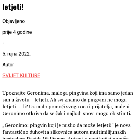
letjeti!
Objavljeno
prije 4 godine
-
5. rujna 2022.
Autor
SVIJET KULTURE
Upoznajte Geronima, maloga pingvina koji ima samo jedan
san u životu – letjeti. Ali svi znamo da pingvini ne mogu
letjeti… Ili? Uz malo pomoći svoga oca i prijatelja, maleni
Geronimo otkriva da se čak i najluđi snovi mogu obistiniti.
„Geronimo: pingvin koji je mislio da može letjeti!“ je nova
fantastično duhovita slikovnica autora multimilijunskih
bestselera Davida Walliamsa. Autor i u ovoj knjizi pomiče