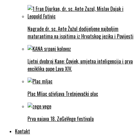
Nagrade dr. sc. Ante Žužul dodijeljene najboljim
maturantima na ispitima iz Hrvatskog jezika i Povijesti
Ljetni dvobroj Kane: Čovjek, umjetna inteligencija i prva
enciklika pape Lava XIV.
Plac Mljac oživljava Trešnjevački plac
Prva najava 18. ZeGeVege festivala
Kontakt