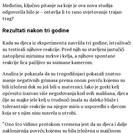
Međutim, ključno pitanje na koje je ova nova studija
odgovorila bilo je – ostavlja li to rano uvjetovanje trajan
trag?
Rezultati nakon tri godine
Kada su djeca iz eksperimenta navršila tri godine, istraživači
su testirali njihove reakcije. Pred njih su stavljeni jastučići
natopljeni mirisima mrkve i kelja, a njihove spontane
reakcije lica pažljivo su snimane kamerom.
Analiza je pokazala da su trogodišnjaci pokazali znatno
manje negativnih grimasa prema onom povrću kojemu su
bili izloženi dok su još bili u maternici. Iako je gorki kelj
općenito izazvao više negodovanja kod svih mališana, djeca
čije su majke jele kelj u trudnoći imala su daleko blaže i
tolerantnije reakcije na njegov miris u usporedbi s djecom
koja se s njim nisu susrela u utrobi.
“Ono što vidimo protokom vremena jest da su djeca i dalje
naklonjenija povrću kojemu su bila izložena u majčinom