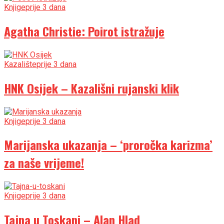
Knjige
prije 3 dana
Agatha Christie: Poirot istražuje
Kazalište
prije 3 dana
HNK Osijek – Kazališni rujanski klik
Knjige
prije 3 dana
Marijanska ukazanja – ‘proročka karizma’
za naše vrijeme!
Knjige
prije 3 dana
Tajna u Toskani – Alan Hlad