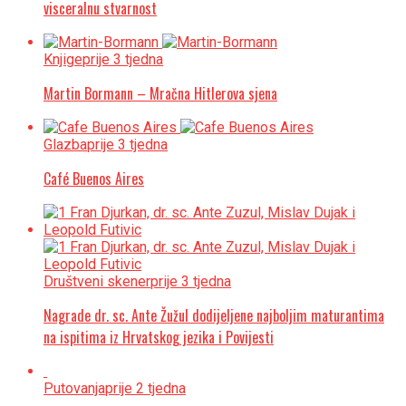
visceralnu stvarnost
Knjige
prije 3 tjedna
Martin Bormann – Mračna Hitlerova sjena
Glazba
prije 3 tjedna
Café Buenos Aires
Društveni skener
prije 3 tjedna
Nagrade dr. sc. Ante Žužul dodijeljene najboljim maturantima
na ispitima iz Hrvatskog jezika i Povijesti
Putovanja
prije 2 tjedna