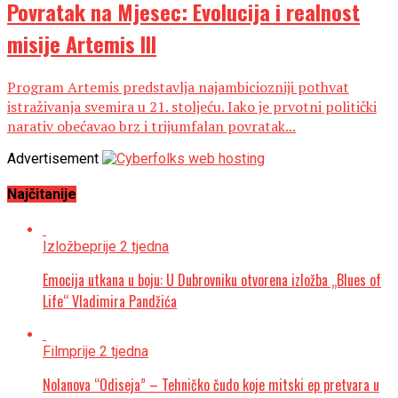
Povratak na Mjesec: Evolucija i realnost
misije Artemis III
Program Artemis predstavlja najambiciozniji pothvat
istraživanja svemira u 21. stoljeću. Iako je prvotni politički
narativ obećavao brz i trijumfalan povratak...
Advertisement
Najčitanije
Izložbe
prije 2 tjedna
Emocija utkana u boju: U Dubrovniku otvorena izložba „Blues of
Life“ Vladimira Pandžića
Film
prije 2 tjedna
Nolanova “Odiseja” – Tehničko čudo koje mitski ep pretvara u