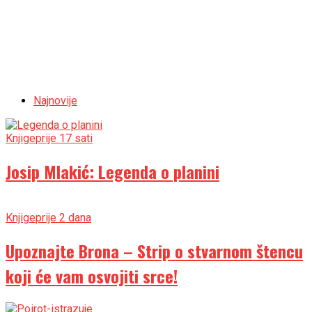
Najnovije
Knjige
prije 17 sati
Josip Mlakić: Legenda o planini
Knjige
prije 2 dana
Upoznajte Brona – Strip o stvarnom štencu
koji će vam osvojiti srce!