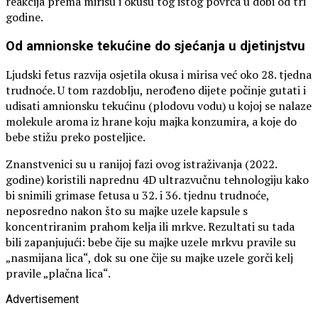
reakcija prema mirisu i okusu tog istog povrća u dobi od tri
godine.
Od amnionske tekućine do sjećanja u djetinjstvu
Ljudski fetus razvija osjetila okusa i mirisa već oko 28. tjedna
trudnoće. U tom razdoblju, nerođeno dijete počinje gutati i
udisati amnionsku tekućinu (plodovu vodu) u kojoj se nalaze
molekule aroma iz hrane koju majka konzumira, a koje do
bebe stižu preko posteljice.
Znanstvenici su u ranijoj fazi ovog istraživanja (2022.
godine) koristili naprednu 4D ultrazvučnu tehnologiju kako
bi snimili grimase fetusa u 32. i 36. tjednu trudnoće,
neposredno nakon što su majke uzele kapsule s
koncentriranim prahom kelja ili mrkve. Rezultati su tada
bili zapanjujući: bebe čije su majke uzele mrkvu pravile su
„nasmijana lica“, dok su one čije su majke uzele gorči kelj
pravile „plačna lica“.
Advertisement