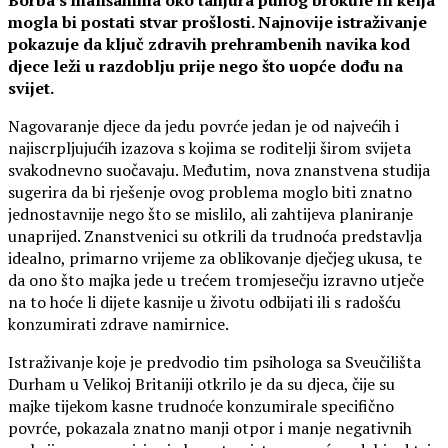
mogla bi postati stvar prošlosti. Najnovije istraživanje
pokazuje da ključ zdravih prehrambenih navika kod
djece leži u razdoblju prije nego što uopće dođu na
svijet.
Nagovaranje djece da jedu povrće jedan je od najvećih i
najiscrpljujućih izazova s kojima se roditelji širom svijeta
svakodnevno suočavaju. Međutim, nova znanstvena studija
sugerira da bi rješenje ovog problema moglo biti znatno
jednostavnije nego što se mislilo, ali zahtijeva planiranje
unaprijed. Znanstvenici su otkrili da trudnoća predstavlja
idealno, primarno vrijeme za oblikovanje dječjeg ukusa, te
da ono što majka jede u trećem tromjesečju izravno utječe
na to hoće li dijete kasnije u životu odbijati ili s radošću
konzumirati zdrave namirnice.
Istraživanje koje je predvodio tim psihologa sa Sveučilišta
Durham u Velikoj Britaniji otkrilo je da su djeca, čije su
majke tijekom kasne trudnoće konzumirale specifično
povrće, pokazala znatno manji otpor i manje negativnih