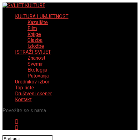
KULTURA I UMJETNOST
Kazalište
Film
Knjige
Glazba
Izložbe
ISTRAŽI SVIJET
Znanost
Svemir
Ekologija
Putovanja
Urednikov izbor
Top liste
Društveni skener
Kontakt
Povežite se s nama