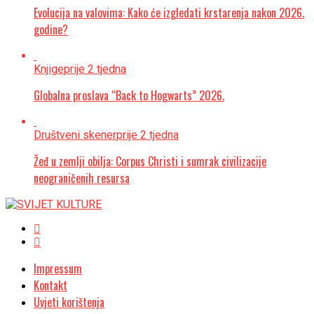
Evolucija na valovima: Kako će izgledati krstarenja nakon 2026.
godine?
Knjige
prije 2 tjedna
Globalna proslava “Back to Hogwarts” 2026.
Društveni skener
prije 2 tjedna
Žeđ u zemlji obilja: Corpus Christi i sumrak civilizacije
neograničenih resursa
Impressum
Kontakt
Uvjeti korištenja