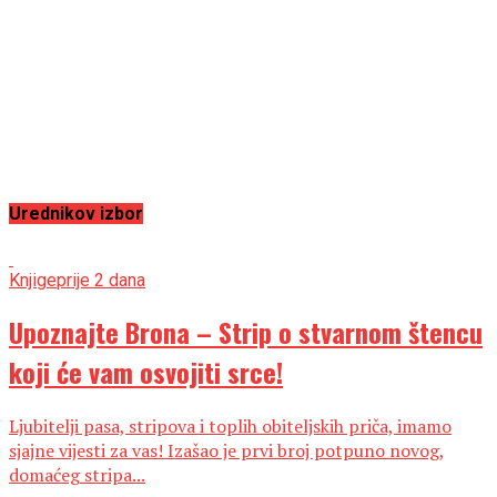
Urednikov izbor
Knjige
prije 2 dana
Upoznajte Brona – Strip o stvarnom štencu
koji će vam osvojiti srce!
Ljubitelji pasa, stripova i toplih obiteljskih priča, imamo
sjajne vijesti za vas! Izašao je prvi broj potpuno novog,
domaćeg stripa...