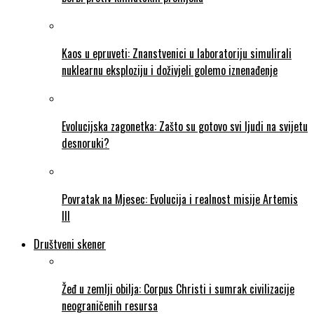
Kaos u epruveti: Znanstvenici u laboratoriju simulirali
nuklearnu eksploziju i doživjeli golemo iznenađenje
Evolucijska zagonetka: Zašto su gotovo svi ljudi na svijetu
desnoruki?
Povratak na Mjesec: Evolucija i realnost misije Artemis
III
Društveni skener
Žeđ u zemlji obilja: Corpus Christi i sumrak civilizacije
neograničenih resursa