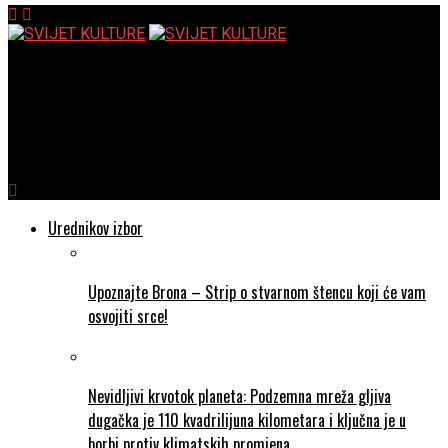
SVIJET KULTURE
Okus djetinjstva stvara se u utrobi: Znanstvenici otkrili
nevjerojatan način kako da djeca zavole povrće
Urednikov izbor
Upoznajte Brona – Strip o stvarnom štencu koji će vam
osvojiti srce!
Nevidljivi krvotok planeta: Podzemna mreža gljiva
dugačka je 110 kvadrilijuna kilometara i ključna je u
borbi protiv klimatskih promjena