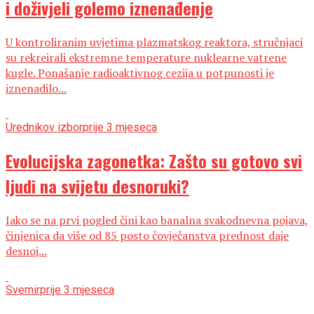
i doživjeli golemo iznenađenje
U kontroliranim uvjetima plazmatskog reaktora, stručnjaci
su rekreirali ekstremne temperature nuklearne vatrene
kugle. Ponašanje radioaktivnog cezija u potpunosti je
iznenadilo...
Urednikov izbor
prije 3 mjeseca
Evolucijska zagonetka: Zašto su gotovo svi
ljudi na svijetu desnoruki?
Iako se na prvi pogled čini kao banalna svakodnevna pojava,
činjenica da više od 85 posto čovječanstva prednost daje
desnoj...
Svemir
prije 3 mjeseca