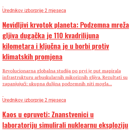
Urednikov izbor
prije 2 mjeseca
Nevidljivi krvotok planeta: Podzemna mreža
gljiva dugačka je 110 kvadrilijuna
kilometara i ključna je u borbi protiv
klimatskih promjena
Revolucionarna globalna studija po prvi je put mapirala
infrastrukturu arbuskularnih mikoriznih gljiva. Rezultati su
zapanjujući: ukupna duljina podzemnih niti mogla...
Urednikov izbor
prije 2 mjeseca
Kaos u epruveti: Znanstvenici u
laboratoriju simulirali nuklearnu eksploziju