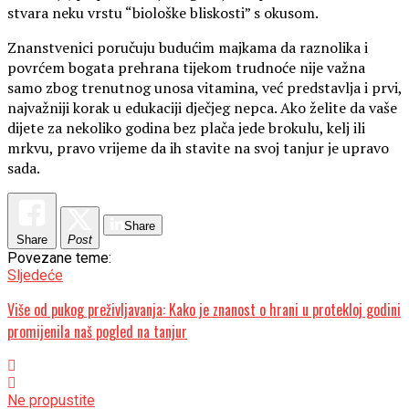
stvara neku vrstu “biološke bliskosti” s okusom.
Znanstvenici poručuju budućim majkama da raznolika i
povrćem bogata prehrana tijekom trudnoće nije važna
samo zbog trenutnog unosa vitamina, već predstavlja i prvi,
najvažniji korak u edukaciji dječjeg nepca. Ako želite da vaše
dijete za nekoliko godina bez plača jede brokulu, kelj ili
mrkvu, pravo vrijeme da ih stavite na svoj tanjur je upravo
sada.
Share
Share
Post
Povezane teme:
Sljedeće
Više od pukog preživljavanja: Kako je znanost o hrani u protekloj godini
promijenila naš pogled na tanjur
Ne propustite