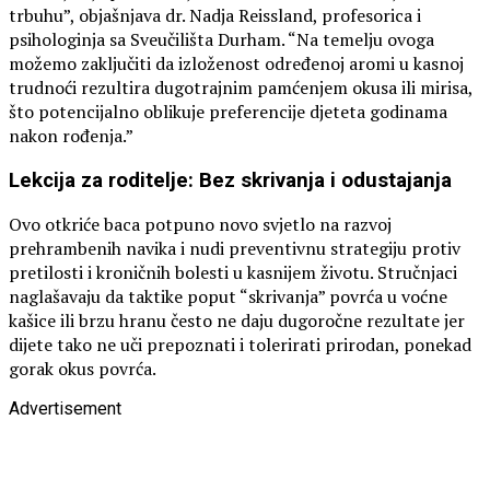
trbuhu”, objašnjava dr. Nadja Reissland, profesorica i
psihologinja sa Sveučilišta Durham. “Na temelju ovoga
možemo zaključiti da izloženost određenoj aromi u kasnoj
trudnoći rezultira dugotrajnim pamćenjem okusa ili mirisa,
što potencijalno oblikuje preferencije djeteta godinama
nakon rođenja.”
Lekcija za roditelje: Bez skrivanja i odustajanja
Ovo otkriće baca potpuno novo svjetlo na razvoj
prehrambenih navika i nudi preventivnu strategiju protiv
pretilosti i kroničnih bolesti u kasnijem životu. Stručnjaci
naglašavaju da taktike poput “skrivanja” povrća u voćne
kašice ili brzu hranu često ne daju dugoročne rezultate jer
dijete tako ne uči prepoznati i tolerirati prirodan, ponekad
gorak okus povrća.
Advertisement