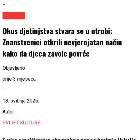
Znanost
Okus djetinjstva stvara se u utrobi:
Znanstvenici otkrili nevjerojatan način
kako da djeca zavole povrće
Objavljeno
prije 3 mjeseca
-
18. svibnja 2026.
Autor
SVIJET KULTURE
Borba s mališanima oko tanjura punog brokule ili kelja