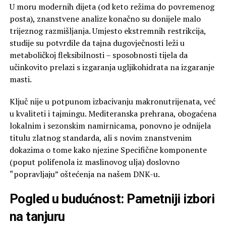
U moru modernih dijeta (od keto režima do povremenog
posta), znanstvene analize konačno su donijele malo
trijeznog razmišljanja. Umjesto ekstremnih restrikcija,
studije su potvrdile da tajna dugovječnosti leži u
metaboličkoj fleksibilnosti – sposobnosti tijela da
učinkovito prelazi s izgaranja ugljikohidrata na izgaranje
masti.
Ključ nije u potpunom izbacivanju makronutrijenata, već
u kvaliteti i tajmingu. Mediteranska prehrana, obogaćena
lokalnim i sezonskim namirnicama, ponovno je odnijela
titulu zlatnog standarda, ali s novim znanstvenim
dokazima o tome kako njezine Specifične komponente
(poput polifenola iz maslinovog ulja) doslovno
“popravljaju” oštećenja na našem DNK-u.
Pogled u budućnost: Pametniji izbori
na tanjuru