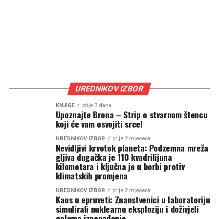
UREDNIKOV IZBOR
KNJIGE
prije 3 dana
Upoznajte Brona – Strip o stvarnom štencu
koji će vam osvojiti srce!
UREDNIKOV IZBOR
prije 2 mjeseca
Nevidljivi krvotok planeta: Podzemna mreža
gljiva dugačka je 110 kvadrilijuna
kilometara i ključna je u borbi protiv
klimatskih promjena
UREDNIKOV IZBOR
prije 2 mjeseca
Kaos u epruveti: Znanstvenici u laboratoriju
simulirali nuklearnu eksploziju i doživjeli
golemo iznenađenje