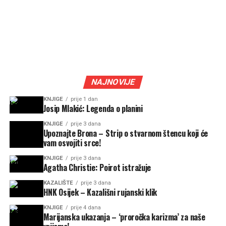
NAJNOVIJE
KNJIGE
prije 1 dan
Josip Mlakić: Legenda o planini
KNJIGE
prije 3 dana
Upoznajte Brona – Strip o stvarnom štencu koji će
vam osvojiti srce!
KNJIGE
prije 3 dana
Agatha Christie: Poirot istražuje
KAZALIŠTE
prije 3 dana
HNK Osijek – Kazališni rujanski klik
KNJIGE
prije 4 dana
Marijanska ukazanja – ‘proročka karizma’ za naše