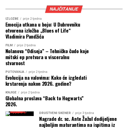
NAJČITANIJE
IZLOŽBE
prije 2 tjedna
Emocija utkana u boju: U Dubrovniku
otvorena izložba „Blues of Life“
Vladimira Pandžića
FILM
prije 2 tjedna
Nolanova “Odiseja” – Tehničko čudo koje
mitski ep pretvara u visceralnu
stvarnost
PUTOVANJA
prije 2 tjedna
Evolucija na valovima: Kako će izgledati
krstarenja nakon 2026. godine?
KNJIGE
prije 2 tjedna
Globalna proslava “Back to Hogwarts”
2026.
DRUŠTVENI SKENER
prije 3 tjedna
Nagrade dr. sc. Ante Žužul dodijeljene
najboljim maturantima na ispitima iz