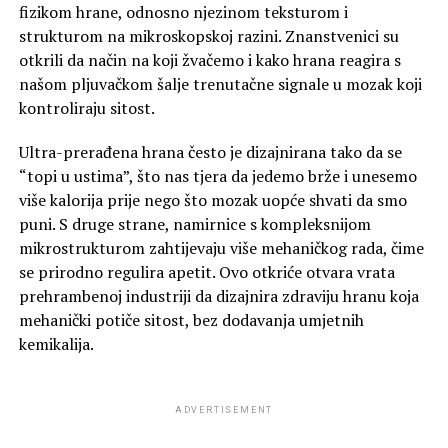
fizikom hrane, odnosno njezinom teksturom i
strukturom na mikroskopskoj razini. Znanstvenici su
otkrili da način na koji žvačemo i kako hrana reagira s
našom pljuvačkom šalje trenutačne signale u mozak koji
kontroliraju sitost.
Ultra-prerađena hrana često je dizajnirana tako da se
“topi u ustima”, što nas tjera da jedemo brže i unesemo
više kalorija prije nego što mozak uopće shvati da smo
puni. S druge strane, namirnice s kompleksnijom
mikrostrukturom zahtijevaju više mehaničkog rada, čime
se prirodno regulira apetit. Ovo otkriće otvara vrata
prehrambenoj industriji da dizajnira zdraviju hranu koja
mehanički potiče sitost, bez dodavanja umjetnih
kemikalija.
ADVERTISEMENT