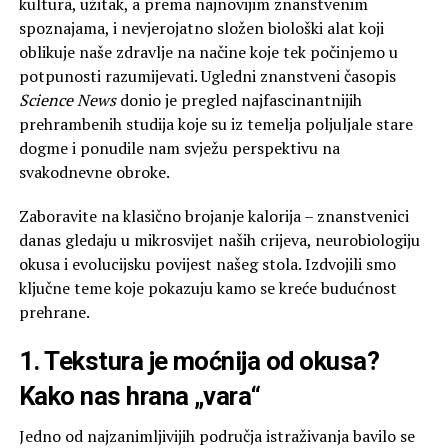
kultura, užitak, a prema najnovijim znanstvenim
spoznajama, i nevjerojatno složen biološki alat koji
oblikuje naše zdravlje na načine koje tek počinjemo u
potpunosti razumijevati. Ugledni znanstveni časopis
Science News
donio je pregled najfascinantnijih
prehrambenih studija koje su iz temelja poljuljale stare
dogme i ponudile nam svježu perspektivu na
svakodnevne obroke.
Zaboravite na klasično brojanje kalorija – znanstvenici
danas gledaju u mikrosvijet naših crijeva, neurobiologiju
okusa i evolucijsku povijest našeg stola. Izdvojili smo
ključne teme koje pokazuju kamo se kreće budućnost
prehrane.
1. Tekstura je moćnija od okusa?
Kako nas hrana „vara“
Jedno od najzanimljivijih područja istraživanja bavilo se