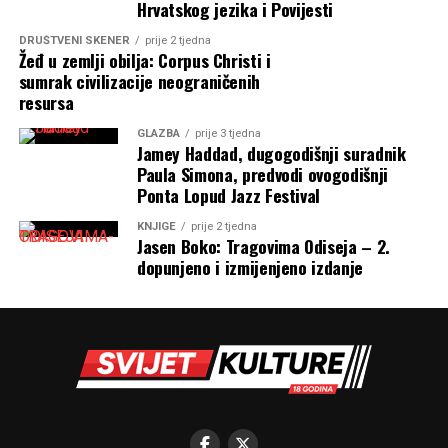
Hrvatskog jezika i Povijesti
DRUŠTVENI SKENER
prije 2 tjedna
Žeđ u zemlji obilja: Corpus Christi i
sumrak civilizacije neograničenih
resursa
GLAZBA
prije 3 tjedna
Jamey Haddad, dugogodišnji suradnik
Paula Simona, predvodi ovogodišnji
Ponta Lopud Jazz Festival
KNJIGE
prije 2 tjedna
Jasen Boko: Tragovima Odiseja – 2.
dopunjeno i izmijenjeno izdanje