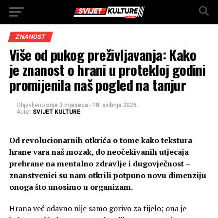
ZNANOST
Više od pukog preživljavanja: Kako
je znanost o hrani u protekloj godini
promijenila naš pogled na tanjur
Objavljeno
prije 3 mjeseca
-
18. svibnja 2026.
Autor
SVIJET KULTURE
Od revolucionarnih otkrića o tome kako tekstura
hrane vara naš mozak, do neočekivanih utjecaja
prehrane na mentalno zdravlje i dugovječnost –
znanstvenici su nam otkrili potpuno novu dimenziju
onoga što unosimo u organizam.
Hrana već odavno nije samo gorivo za tijelo; ona je