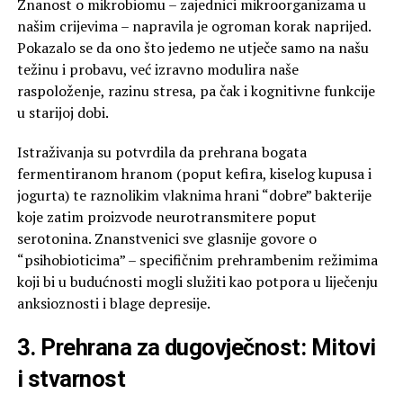
Znanost o mikrobiomu – zajednici mikroorganizama u
našim crijevima – napravila je ogroman korak naprijed.
Pokazalo se da ono što jedemo ne utječe samo na našu
težinu i probavu, već izravno modulira naše
raspoloženje, razinu stresa, pa čak i kognitivne funkcije
u starijoj dobi.
Istraživanja su potvrdila da prehrana bogata
fermentiranom hranom (poput kefira, kiselog kupusa i
jogurta) te raznolikim vlaknima hrani “dobre” bakterije
koje zatim proizvode neurotransmitere poput
serotonina. Znanstvenici sve glasnije govore o
“psihobioticima” – specifičnim prehrambenim režimima
koji bi u budućnosti mogli služiti kao potpora u liječenju
anksioznosti i blage depresije.
3. Prehrana za dugovječnost: Mitovi
i stvarnost