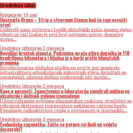
Urednikov izbor
Knjige
prije 19 sati
Upoznajte Brona – Strip o stvarnom štencu koji će vam osvojiti
srce!
Ljubitelji pasa, stripova i toplih obiteljskih priča, imamo sjajne
vijesti za vas! Izašao je prvi broj potpuno novog, domaćeg
stripa...
Urednikov izbor
prije 2 mjeseca
Nevidljivi krvotok planeta: Podzemna mreža gljiva dugačka je 110
kvadrilijuna kilometara i ključna je u borbi protiv klimatskih
promjena
Revolucionarna globalna studija po prvi je put mapirala
infrastrukturu arbuskularnih mikoriznih gljiva. Rezultati su
zapanjujući: ukupna duljina podzemnih niti mogla...
Urednikov izbor
prije 2 mjeseca
Kaos u epruveti: Znanstvenici u laboratoriju simulirali nuklearnu
eksploziju i doživjeli golemo iznenađenje
U kontroliranim uvjetima plazmatskog reaktora, stručnjaci su
rekreirali ekstremne temperature nuklearne vatrene kugle.
Ponašanje radioaktivnog cezija u potpunosti je iznenadilo...
Urednikov izbor
prije 3 mjeseca
Evolucijska zagonetka: Zašto su gotovo svi ljudi na svijetu
desnoruki?