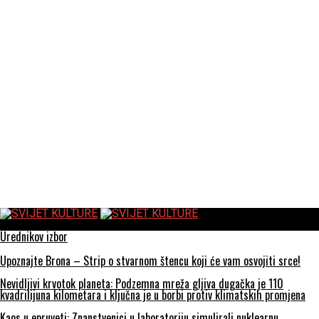
SVIJET KULTURE
Urednikov izbor
Upoznajte Brona – Strip o stvarnom štencu koji će vam osvojiti srce!
Nevidljivi krvotok planeta: Podzemna mreža gljiva dugačka je 110
kvadrilijuna kilometara i ključna je u borbi protiv klimatskih promjena
Kaos u epruveti: Znanstvenici u laboratoriju simulirali nuklearnu