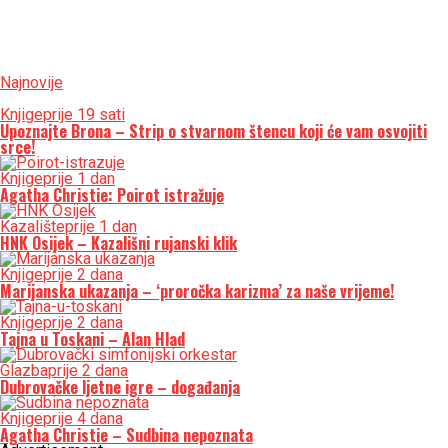
Najnovije
Knjige
prije 19 sati
Upoznajte Brona – Strip o stvarnom štencu koji će vam osvojiti
srce!
Knjige
prije 1 dan
Agatha Christie: Poirot istražuje
Kazalište
prije 1 dan
HNK Osijek – Kazališni rujanski klik
Knjige
prije 2 dana
Marijanska ukazanja – ‘proročka karizma’ za naše vrijeme!
Knjige
prije 2 dana
Tajna u Toskani – Alan Hlad
Glazba
prije 2 dana
Dubrovačke ljetne igre – događanja
Knjige
prije 4 dana
Agatha Christie – Sudbina nepoznata