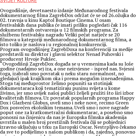
SVIJET KULTURE
Ovogodišnje, devetnaesto izdanje Međunarodnog festivala
dokumentarnog filma ZagrebDox održat će se od 26.ožujka do
02. travnja u kinu Kaptol Boutique Cinema. U osam
festivalskih dana publika će imati priliku pogledati čak 116
dokumentarnih ostvarenja u 12 filmskih programa. Za
službenu festivalsku nagradu Veliki pečat natječe se 20
filmova u kategoriji međunarodnog dokumentarnog filma, a
isto toliko je naslova i u regionalnoj konkurenciji.
Program ovogodišnjeg ZagrebDoxa na konferenciji za medije
predstavili su direktor i glavni selektor Nenad Puhovski i
producent Hrvoje Pukšec.
“Ovogodišnji ZagrebDox događa se u vremenima kada su loše
godine (nadajmo se) iza, a one neizvjesne – ispred nas. Svjesni
toga, izabrali smo povratak u neku staru normalnost, no
gledajući ipak krajičkom oka i prema mogućim iznenađenjima.
Stoga taj međuprostor želimo popuniti sa stotinjak
dokumentaraca koji tematiziraju puninu svijeta u kome
živimo, jer smo uvijek našoj publici željeli pružiti što širi izbor
kvalitetnih filmova. Uz povratak popularnih programa Happy
Dox i Glazbeni Globus, uveli smo i neke nove, recimo Green
Dox posvećen ekološkim temama. Uveli smo i nove nagrade
poput one za kratkometražni dokumentarac, a posebno smo
ponosni na činjenicu da nas je Europska filmska akademija
uvrstila u malen broj prestižnih festivala čiji se pobjednici
izravno uključuju u trku za Europski Oscar. Nestrpljivo čekamo
da sve to podijelimo s našom publikom i da, zajedno, ponovno