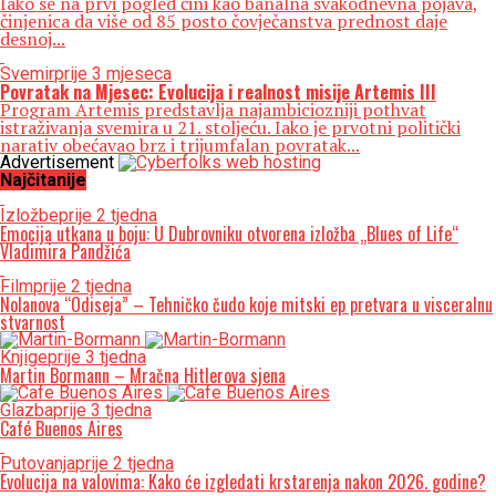
Iako se na prvi pogled čini kao banalna svakodnevna pojava,
činjenica da više od 85 posto čovječanstva prednost daje
desnoj...
Svemir
prije 3 mjeseca
Povratak na Mjesec: Evolucija i realnost misije Artemis III
Program Artemis predstavlja najambiciozniji pothvat
istraživanja svemira u 21. stoljeću. Iako je prvotni politički
narativ obećavao brz i trijumfalan povratak...
Advertisement
Najčitanije
Izložbe
prije 2 tjedna
Emocija utkana u boju: U Dubrovniku otvorena izložba „Blues of Life“
Vladimira Pandžića
Film
prije 2 tjedna
Nolanova “Odiseja” – Tehničko čudo koje mitski ep pretvara u visceralnu
stvarnost
Knjige
prije 3 tjedna
Martin Bormann – Mračna Hitlerova sjena
Glazba
prije 3 tjedna
Café Buenos Aires
Putovanja
prije 2 tjedna
Evolucija na valovima: Kako će izgledati krstarenja nakon 2026. godine?