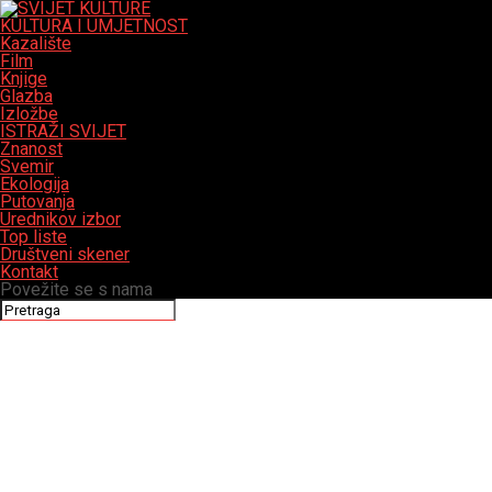
KULTURA I UMJETNOST
Kazalište
Film
Knjige
Glazba
Izložbe
ISTRAŽI SVIJET
Znanost
Svemir
Ekologija
Putovanja
Urednikov izbor
Top liste
Društveni skener
Kontakt
Povežite se s nama