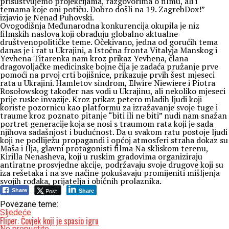
prisustvujemo projekcijama, razgovorima o filmu, ali i
temama koje oni potiču. Dobro došli na 19. ZagrebDox!”
izjavio je Nenad Puhovski.
Ovogodišnja Međunarodna konkurencija okupila je niz
filmskih naslova koji obrađuju globalno aktualne
društvenopolitičke teme. Očekivano, jedna od gorućih tema
danas je i rat u Ukrajini, a Istočna fronta Vitalyja Manskog i
Yevhena Titarenka nam kroz prikaz Yevhena, člana
dragovoljačke medicinske bojne čija je zadaća pružanje prve
pomoći na prvoj crti bojišnice, prikazuje prvih šest mjeseci
rata u Ukrajini. Hamletov sindrom, Elwire Niewiere i Piotra
Rosołowskog također nas vodi u Ukrajinu, ali nekoliko mjeseci
prije ruske invazije. Kroz prikaz petero mladih ljudi koji
koriste pozornicu kao platformu za izražavanje svoje tuge i
traume kroz poznato pitanje “biti ili ne biti” nudi nam snažan
portret generacije koja se nosi s traumom rata koji je sada
njihova sadašnjost i budućnost. Da u svakom ratu postoje ljudi
koji ne podliježu propagandi i općoj atmosferi straha dokaz su
Maša i Ilja, glavni protagonisti filma Na skliskom terenu,
Kirilla Nenasheva, koji u ruskim gradovima organiziraju
antiratne prosvjedne akcije, podržavaju svoje drugove koji su
iza rešetaka i na sve načine pokušavaju promijeniti mišljenja
svojih rođaka, prijatelja i običnih prolaznika.
Post
Share
Share
Povezane teme:
Sljedeće
Fliper: Čovjek koji je spasio igru
Ne propustite