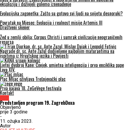
eksploziju i doživjeli golemo iznenađenje
Evolucijska zagonetka: Zašto su gotovo svi ljudi na svijetu desnoruki?
Povratak na Mjesec: Evolucija i realnost misije Artemis III
Društveni skener
Žeđ u zemlji obilja: Corpus Christi i sumrak civilizacije neograničenih
resursa
Nagrade dr. sc. Ante Žužul dodijeljene najboljim maturantima na
ispitima iz Hrvatskog jezika i Povijesti
Ljetni dvobroj Kane: Čovjek, umjetna inteligencija i prva enciklika pape
Lava XIV.
Plac Mljac oživljava Trešnjevački plac
Prva najava 18. ZeGeVege festivala
Kontakt
Film
Predstavljen program 19. ZagrebDoxa
Objavljeno
prije 3 godine
-
11. ožujka 2023.
Autor