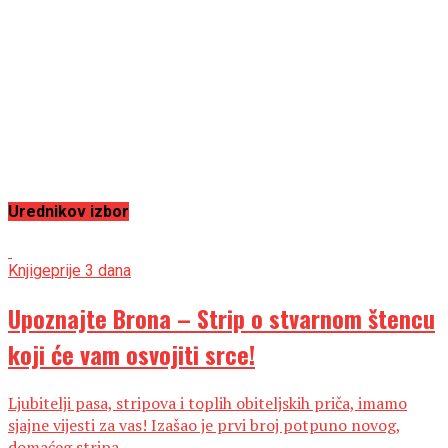
Urednikov izbor
Knjige
prije 3 dana
Upoznajte Brona – Strip o stvarnom štencu
koji će vam osvojiti srce!
Ljubitelji pasa, stripova i toplih obiteljskih priča, imamo
sjajne vijesti za vas! Izašao je prvi broj potpuno novog,
domaćeg stripa...