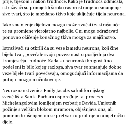
prije, tijekom i nakon trudnoće. Kako je trudnoća odmicala,
istraživači su primijetili široko rasprostranjeno smanjenje
sive tvari, što je moždano tkivo koje uključuje tijela neurona.
Iako smanjenje dijelova mozga može zvučati zastrašujuće,
te su promjene vjerojatno najbolje. Oni mogu odražavati
ponovno ožičenje konačnog tkiva mozga za majčinstvo.
Istraživači su otkrili da su veze između neurona, koji čine
bijelu tvar, povećale svoju povezanost u posljednja dva
tromjesečja trudnoće. Kada su neuronski krugovi fino
podešeni iz bilo kojeg razloga, siva tvar se smanjuje dok se
veze bijele tvari povećavaju, omogućujući informacijama da
putuju mozgom učinkovitije.
Neuroznanstvenica Emily Jacobs sa kalifornijskog
sveučilišta Santa Barbara uspoređuje taj proces s
Michelangelovim lomljenjem rezbarije Davida. Umjetnik
počinje s velikim blokom mramora, objašnjava ona, ali
pomnim brušenjem on se pretvara u profinjeno umjetničko
djelo.