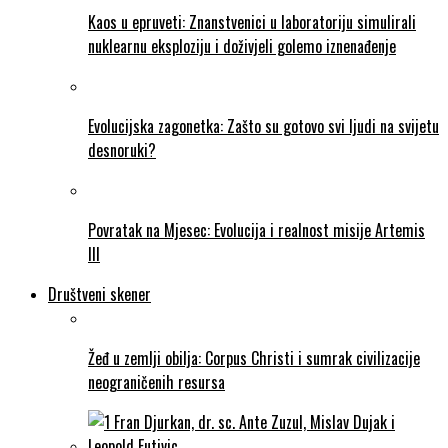
Kaos u epruveti: Znanstvenici u laboratoriju simulirali
nuklearnu eksploziju i doživjeli golemo iznenađenje
Evolucijska zagonetka: Zašto su gotovo svi ljudi na svijetu
desnoruki?
Povratak na Mjesec: Evolucija i realnost misije Artemis
III
Društveni skener
Žeđ u zemlji obilja: Corpus Christi i sumrak civilizacije
neograničenih resursa