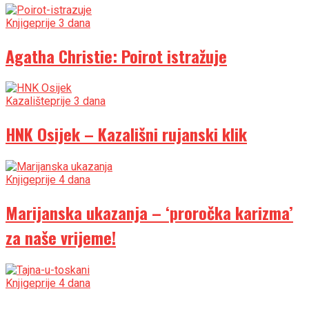
Knjige
prije 3 dana
Agatha Christie: Poirot istražuje
Kazalište
prije 3 dana
HNK Osijek – Kazališni rujanski klik
Knjige
prije 4 dana
Marijanska ukazanja – ‘proročka karizma’
za naše vrijeme!
Knjige
prije 4 dana