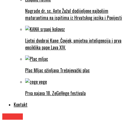
Nagrade dr. sc. Ante Žužul dodijeljene najboljim
maturantima na ispitima iz Hrvatskog jezika i Povijesti
Ljetni dvobroj Kane: Čovjek, umjetna inteligencija i prva
enciklika pape Lava XIV.
Plac Mljac oživljava Trešnjevački plac
Prva najava 18. ZeGeVege festivala
Kontakt
Znanost