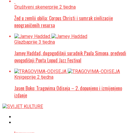
Društveni skener
prije 2 tjedna
Žeđ u zemlji obilja: Corpus Christi i sumrak civilizacije
neograničenih resursa
Glazba
prije 3 tjedna
Jamey Haddad, dugogodišnji suradnik Paula Simona, predvodi
ovogodišnji Ponta Lopud Jazz Festival
Knjige
prije 2 tjedna
Jasen Boko: Tragovima Odiseja – 2. dopunjeno i izmijenjeno
izdanje