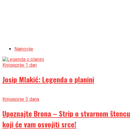
Najnovije
Knjige
prije 1 dan
Josip Mlakić: Legenda o planini
Knjige
prije 3 dana
Upoznajte Brona – Strip o stvarnom štencu
koji će vam osvojiti srce!