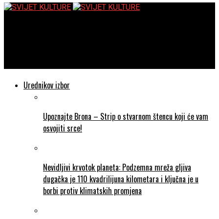
SVIJET KULTURE
Znanstvenici otkrili duboke promjene na mozgu koje se
događaju trudnicama
Urednikov izbor
Upoznajte Brona – Strip o stvarnom štencu koji će vam
osvojiti srce!
Nevidljivi krvotok planeta: Podzemna mreža gljiva
dugačka je 110 kvadrilijuna kilometara i ključna je u
borbi protiv klimatskih promjena