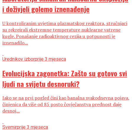
i doživjeli golemo iznenađenje
U kontroliranim uvjetima plazmatskog reaktora, stručnjaci
su rekreirali ekstremne temperature nuklearne vatrene
kugle. Ponašanje radioaktivnog cezija u potpunosti je
iznenadilo...
Urednikov izbor
prije 3 mjeseca
Evolucijska zagonetka: Zašto su gotovo svi
ljudi na svijetu desnoruki?
Iako se na prvi pogled čini kao banalna svakodnevna pojava,
činjenica da više od 85 posto čovječanstva prednost daje
desnoj...
Svemir
prije 3 mjeseca