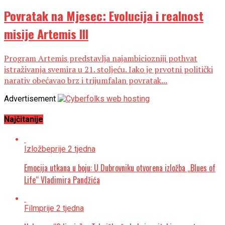
Povratak na Mjesec: Evolucija i realnost
misije Artemis III
Program Artemis predstavlja najambiciozniji pothvat
istraživanja svemira u 21. stoljeću. Iako je prvotni politički
narativ obećavao brz i trijumfalan povratak...
Advertisement
Najčitanije
Izložbe
prije 2 tjedna
Emocija utkana u boju: U Dubrovniku otvorena izložba „Blues of
Life“ Vladimira Pandžića
Film
prije 2 tjedna