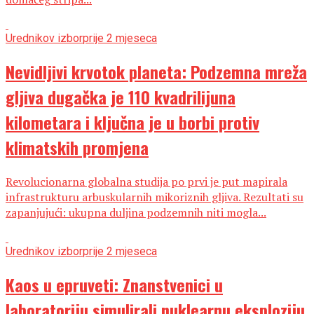
Urednikov izbor
prije 2 mjeseca
Nevidljivi krvotok planeta: Podzemna mreža
gljiva dugačka je 110 kvadrilijuna
kilometara i ključna je u borbi protiv
klimatskih promjena
Revolucionarna globalna studija po prvi je put mapirala
infrastrukturu arbuskularnih mikoriznih gljiva. Rezultati su
zapanjujući: ukupna duljina podzemnih niti mogla...
Urednikov izbor
prije 2 mjeseca
Kaos u epruveti: Znanstvenici u
laboratoriju simulirali nuklearnu eksploziju