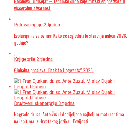
Nolanova “Odiseja” – Tehničko čudo koje mitski ep pretvara u
visceralnu stvarnost
Putovanja
prije 2 tjedna
Evolucija na valovima: Kako će izgledati krstarenja nakon 2026.
godine?
Knjige
prije 2 tjedna
Globalna proslava “Back to Hogwarts” 2026.
Društveni skener
prije 3 tjedna
Nagrade dr. sc. Ante Žužul dodijeljene najboljim maturantima
na ispitima iz Hrvatskog jezika i Povijesti