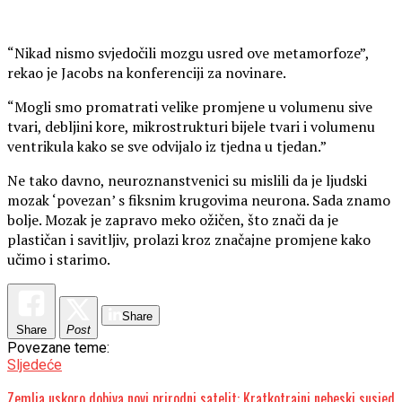
“Nikad nismo svjedočili mozgu usred ove metamorfoze”,
rekao je Jacobs na konferenciji za novinare.
“Mogli smo promatrati velike promjene u volumenu sive
tvari, debljini kore, mikrostrukturi bijele tvari i volumenu
ventrikula kako se sve odvijalo iz tjedna u tjedan.”
Ne tako davno, neuroznanstvenici su mislili da je ljudski
mozak ‘povezan’ s fiksnim krugovima neurona. Sada znamo
bolje. Mozak je zapravo meko ožičen, što znači da je
plastičan i savitljiv, prolazi kroz značajne promjene kako
učimo i starimo.
Share
Share
Post
Povezane teme:
Sljedeće
Zemlja uskoro dobiva novi prirodni satelit: Kratkotrajni nebeski susjed