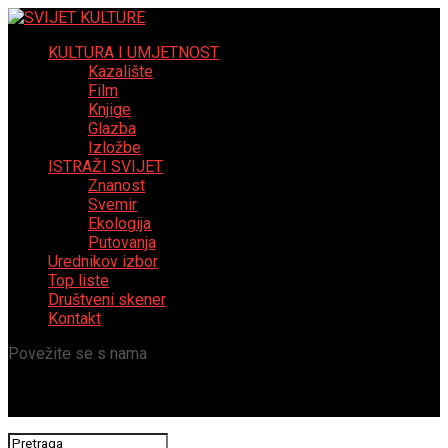
KULTURA I UMJETNOST
Kazalište
Film
Knjige
Glazba
Izložbe
ISTRAŽI SVIJET
Znanost
Svemir
Ekologija
Putovanja
Urednikov izbor
Top liste
Društveni skener
Kontakt
Povežite se s nama