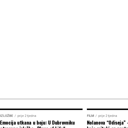
IZLOŽBE
prije 2 tjedna
FILM
prije 2 tjedna
Emocija utkana u boju: U Dubrovniku
Nolanova “Odiseja” 