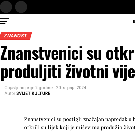
U
ZNANOST
Znanstvenici su otkri
produljiti životni vij
Objavljeno
prije 2 godine
-
20. srpnja 2024.
Autor
SVIJET KULTURE
Znanstvenici su postigli značajan napredak u b
otkrili su lijek koji je miševima produžio živo