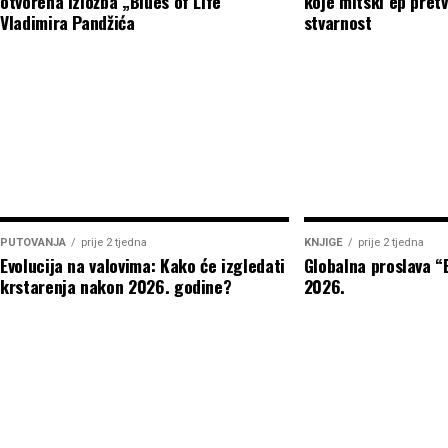
otvorena izložba „Blues of Life“
koje mitski ep pretv
Vladimira Pandžića
stvarnost
PUTOVANJA
prije 2 tjedna
KNJIGE
prije 2 tjedna
Evolucija na valovima: Kako će izgledati
Globalna proslava 
krstarenja nakon 2026. godine?
2026.